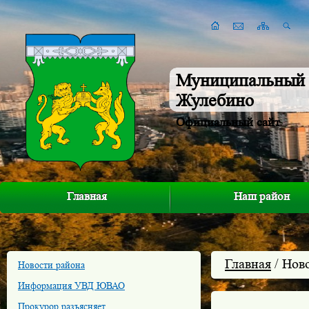
Муниципальный 
Жулебино
Официальный сайт
Главная
Наш район
Главная
/ Нов
Новости района
Информация УВД ЮВАО
Прокурор разъясняет