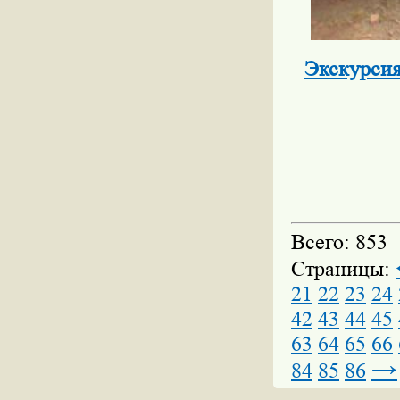
Экскурсия
Всего: 853
Страницы:
21
22
23
24
42
43
44
45
63
64
65
66
→
84
85
86