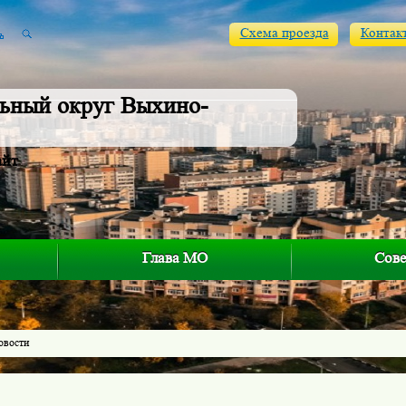
Схема проезда
Контак
ьный округ Выхино-
айт
Глава МО
Сове
овости