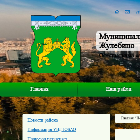
Муниципал
Жулебино
Официальный с
Главная
Наш район
Главная
/ Н
Новости района
Информация УВД ЮВАО
Прокурор разъясняет