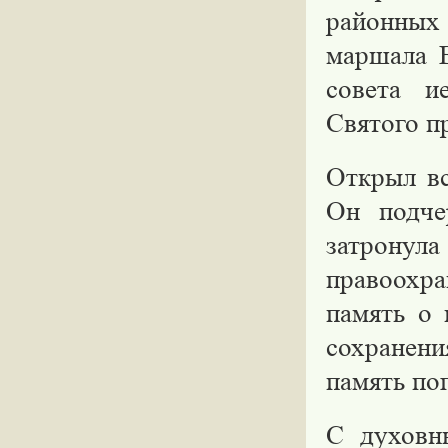
районных
маршала В
совета и
Святого п
Открыл вс
Он подче
затрону
правоохра
память о 
сохранен
память по
С духовн