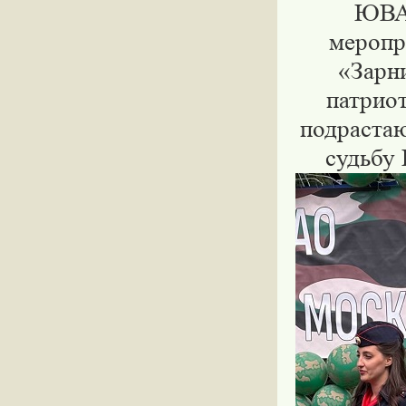
ЮВАО
меропр
«Зарни
патриот
подрастаю
судьбу 