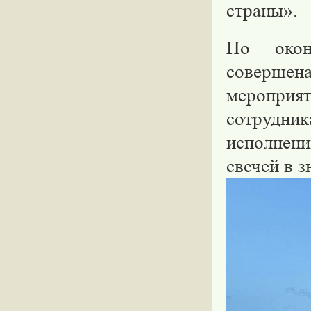
страны».
По окон
соверше
меропри
сотрудник
исполнени
свечей в з