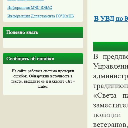
Информация МЧС ЮВАО
Информация Департамента ГОЧСиПБ
В УВД по 
Полезно знать
В преддв
Сообщить об ошибке
Управлен
На сайте работает система проверки
админис
ошибок. Обнаружив неточность в
тексте, выделите ее и нажмите Ctrl +
традицио
Enter.
«Свеча п
заместит
полиции 
ветерано