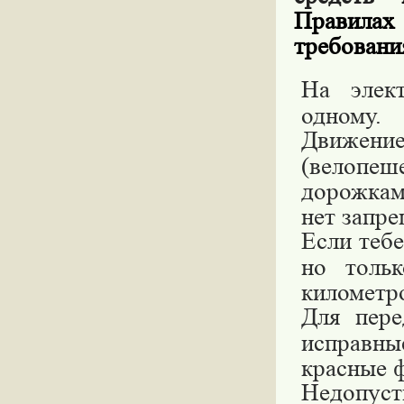
Правила
требовани
На элект
одному.
Движени
(велопе
дорожкам
нет запр
Если тебе
но толь
километро
Для пер
исправны
красные ф
Недопуст