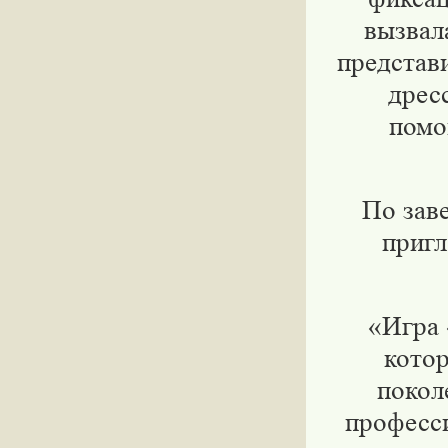
вызвал
представ
дрес
помо
По зав
пригл
«Игра 
кото
покол
професси