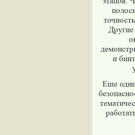
этапов. 
полосы
точность
Другие 
о
демонстр
и бин
Еще одни
безопасно
тематичес
работат