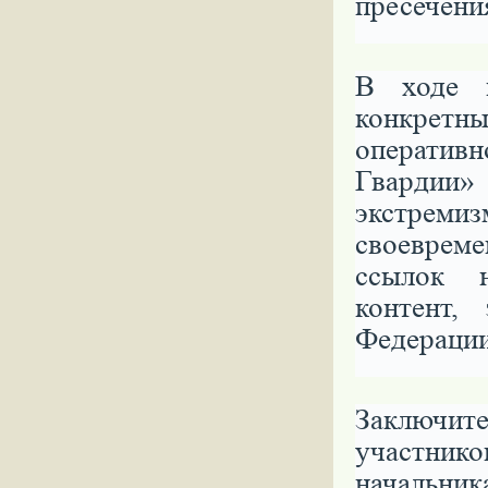
пресечени
В ходе 
конкрет
оперативн
Гвардии»
экстреми
своевреме
ссылок н
контент,
Федерации
Заключит
участни
начальн