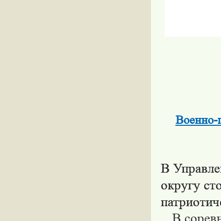
Военно-п
В Управле
округу ст
патриотич
В сорев