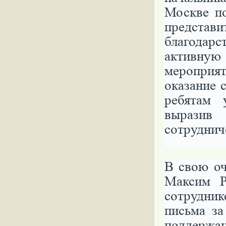
Москве п
предст
благодар
активну
меропри
оказание 
ребятам 
выразив
сотруднич
В свою оч
Максим Р
сотрудни
письма з
поддерж