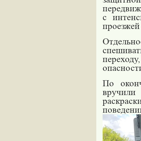
передвиж
с интен
проезжей 
Отдель
спешиват
переходу
опасност
По окон
вручили
раскраск
поведении