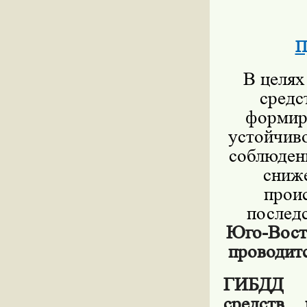
П
В целях
средс
формир
устойчив
соблюден
сниж
прои
послед
Юго-Восто
проводит
ГИБДД 
средств
ин