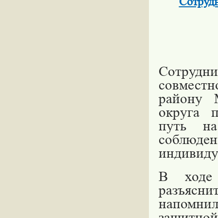
Сотруд
Сотрудн
совмест
району 
округа 
путь на
соблюде
индивиду
В ходе 
разъясни
напомни
защитной