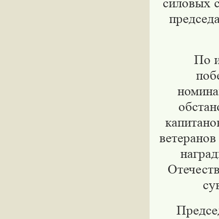
силовых 
председа
По 
поб
номина
обстан
капитано
ветеранов
награ
Отечеств
су
Предсе