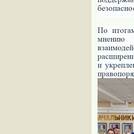
безопасно
По итога
мнению 
взаимоде
расширен
и укрепле
правопоря