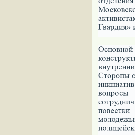
отделени
Московск
активис
Гвардия» 
Основно
конструк
внутренн
Стороны 
инициатив
вопросы
сотрудн
повестк
молодеж
полицей