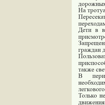
дорожным
На троту
Пересек
перехода
Дети в в
присмотр
Запреще
граждан д
Пользов
приспосо
также св
В пери
необходи
легкового
Только н
движения