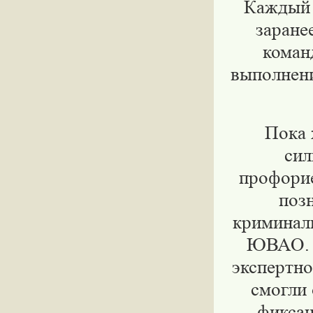
Каждый 
заране
коман
выполнени
Пока 
сил
профори
поз
криминал
ЮВАО. 
экспертн
смогли
фиксац