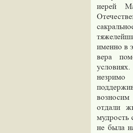
иерей М
Отечеств
сакрально
тяжелейш
именно в 
вера пом
условиях
незримо
поддержив
возносим
отдали ж
мудрость 
не была н