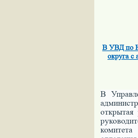
В УВД по 
округа с
В Управл
админис
открытая 
руководи
комитета