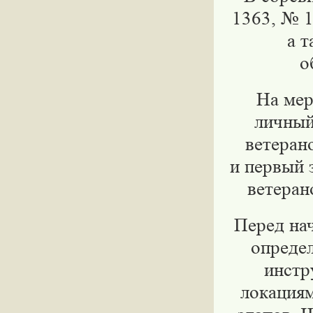
1363, № 
а 
о
На мер
личный
ветеран
и первый 
ветеран
Перед нач
определ
инстр
локациям