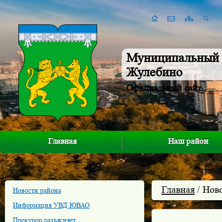
Муниципальный 
Жулебино
Официальный сайт
Главная
Наш район
Главная
/ Нов
Новости района
Информация УВД ЮВАО
Прокурор разъясняет