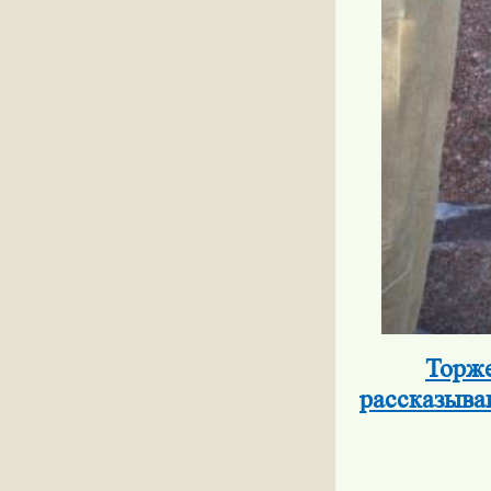
Торже
рассказыва