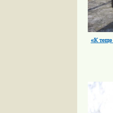
«К теще