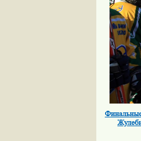
Финальные
Жулеби