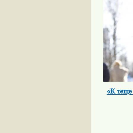
«К теще