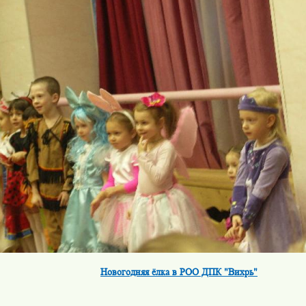
Новогодняя ёлка в РОО ДПК "Вихрь"