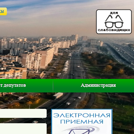
ты
т депутатов
Администрация