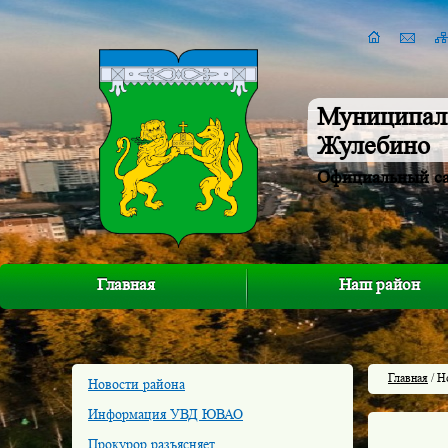
Муниципал
Жулебино
Официальный с
Главная
Наш район
Главная
/ Н
Новости района
Информация УВД ЮВАО
Прокурор разъясняет