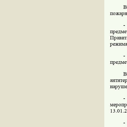
В
пожарн
-
предме
Правит
режима
-
предме
В
антит
наруше
-
меропр
13.01.2
-