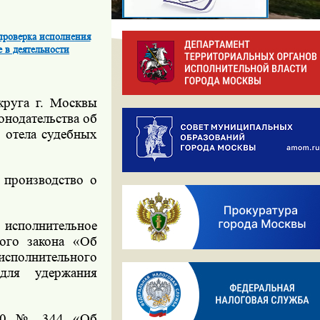
проверка исполнения
 в деятельности
круга г. Москвы
онодательства об
 отела судебных
 производство о
сполнительное
ного закона «Об
исполнительного
для удержания
010 № 344 «Об