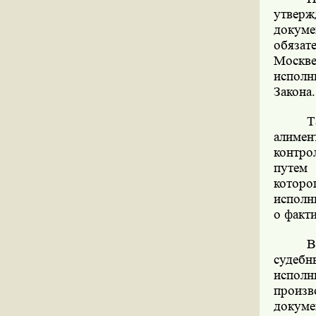
утверж
докуме
обязат
Москве
исполн
Закона.
Т
алиме
контро
путем 
котор
исполн
о факт
В
судеб
исполн
произ
докуме