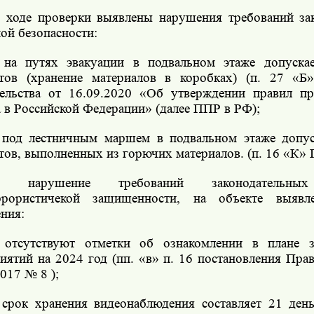
 ходе проверки выявлены нарушения требований зак
ой безопасности:
 на путях эвакуации в подвальном этаже допуска
тов (хранение материалов в коробках) (п. 27 «Б
ельства от 16.09.2020 «Об утверждении правил п
 в Российской Федерации» (далее ППР в РФ);
 под лестничным маршем в подвальном этаже допус
тов, выполненных из горючих материалов. (п. 16 «К» 
 нарушение требований законодательн
еррористичекой защищенности, на объекте выяв
ния:
 отсутствуют отметки об ознакомлении в плане з
иятий на 2024 год (пп. «в» п. 16 постановления Пра
017 № 8 );
 срок хранения видеонаблюдения составляет 21 день