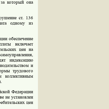
 за который она
рушение ст. 136
лата одному из
ации обеспечение
платы включает
тельских цен на
 самоуправления,
дят индексацию
нодательством и
ормы трудового
м коллективным
.
ийской Федерации
е не установлен
ребительских цен