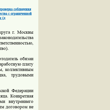
проверка соблюдения
щества с ограниченной
и (д
круга г. Москвы
законодательства
тветственностью,
во).
отодатель обязан
аработную плату
м, коллективным
дка, трудовыми
йской Федерации
яца. Конкретная
ами внутреннего
ым договором не