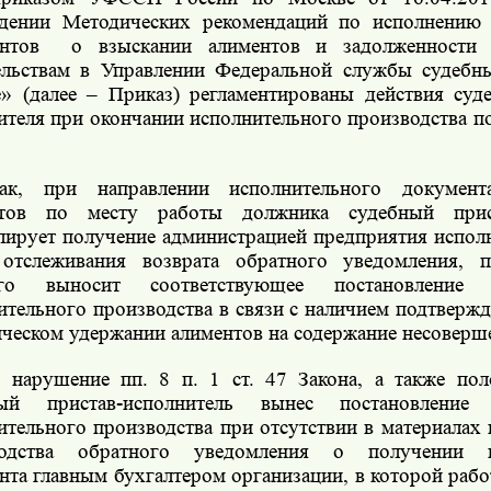
дении Методических рекомендаций по исполнению 
нтов
о взыскании алиментов и задолженности
ельствам в Управлении Федеральной службы судебн
» (далее – Приказ) регламентированы действия суде
ителя при окончании исполнительного производства по п
ак, при направлении исполнительного докумен
нтов по месту работы должника судебный прист
лирует получение администрацией предприятия исполн
отслеживания возврата обратного уведомления, п
ого выносит соответствующее постановление
ительного производства в связи с наличием подтверж
ическом удержании алиментов на содержание несоверш
 нарушение пп. 8 п. 1 ст. 47 Закона, а также по
ный пристав-исполнитель вынес постановление
ительного производства при отсутствии в материалах
водства обратного уведомления о получении и
нта главным бухгалтером организации, в которой рабо