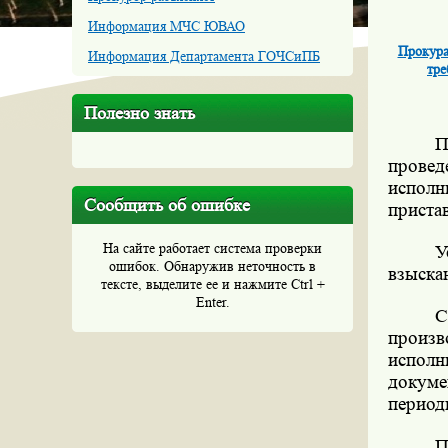
Информация МЧС ЮВАО
Прокура
Информация Департамента ГОЧСиПБ
тре
Полезно знать
П
провед
исполн
Сообщить об ошибке
приста
На сайте работает система проверки
У
ошибок. Обнаружив неточность в
взыска
тексте, выделите ее и нажмите Ctrl +
Enter.
С
произв
исполн
докум
период
П