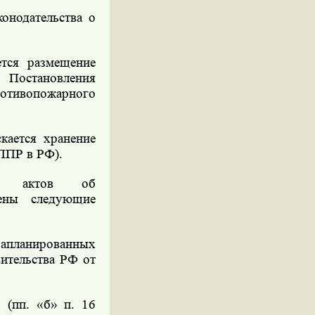
онодательства о
ется размещение
» Постановления
ротивопожарного
кается хранение
ППР в РФ).
ых актов об
лены следующие
апланированных
вительства РФ от
 (пп. «б» п. 16