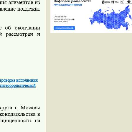
ния алиментов из
овление подлежит
е об окончании
ый рассмотрен и
проверка исполнения
нтитеррористической
круга г. Москвы
конодательства в
ащищенности на