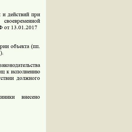
ы и действий при
 своевременной
Ф от 13.01.2017
рии объекта (пп.
).
онодательства
иц к исполнению
тствии должного
иники внесено