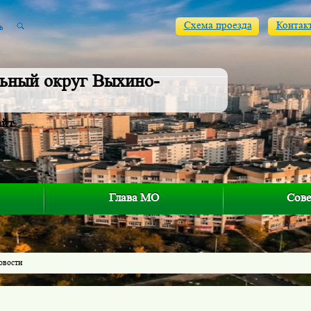
Схема проезда
Контак
ьный округ Выхино-
айт
Глава МО
Сове
овости