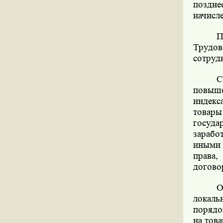
поздне
начисле
П
Трудов
сотруд
С
повыш
индекс
товары
госуд
зарабо
иными
права,
догово
О
локаль
порядо
на това