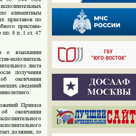
исполнительных
 по алиментным
ых приставов по
бного пристава-
п. 8 п. 1 ст. 47
та о взыскании
ав-исполнитель
ительного листа
осле получения
 об окончании
дающих сведений
еннолетнего.
ложений Приказа
 об окончании
 исполнительного
сполнительного
тает должник, то