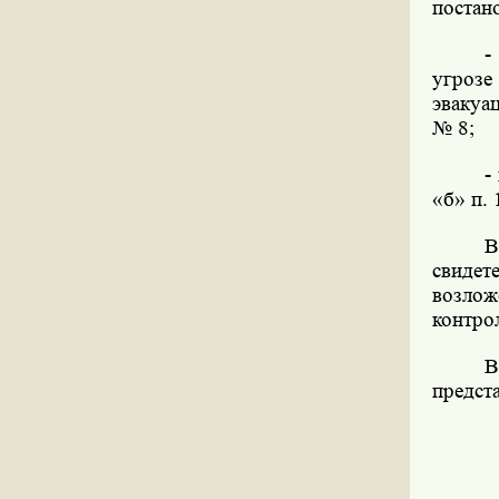
постан
-
угрозе
эвакуа
№ 8;
-
«б» п.
В
свидет
возлож
контро
В
предст