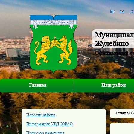
Муниципал
Жулебино
Официальный с
Главная
Наш район
Главная
/ Н
Новости района
Информация УВД ЮВАО
Прокурор разъясняет