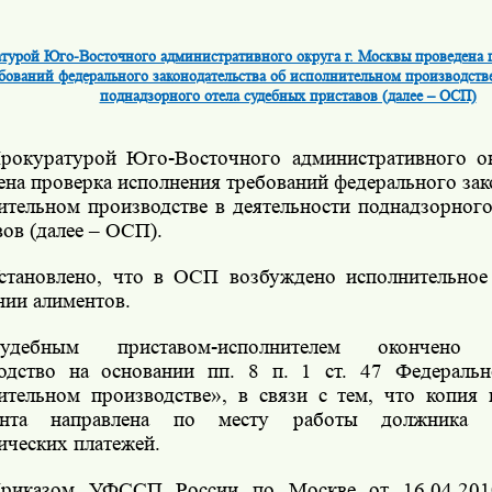
турой Юго-Восточного административного округа г. Москвы проведена 
бований федерального законодательства об исполнительном производстве
поднадзорного отела судебных приставов (далее – ОСП)
рокуратурой Юго-Восточного административного о
ена проверка исполнения требований федерального зак
ительном производстве в деятельности поднадзорного
вов (далее – ОСП).
становлено, что в ОСП возбуждено исполнительное
нии алиментов.
удебным приставом-исполнителем окончено и
одство на основании пп. 8 п. 1 ст. 47 Федераль
ительном производстве», в связи с тем, что копия 
ента направлена по месту работы должника 
ических платежей.
риказом УФССП России по Москве от 16.04.2