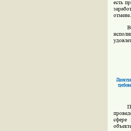
есть п
зарабо
отмене
В
исполн
удовле
Прокура
требов
П
провед
сфере 
объект