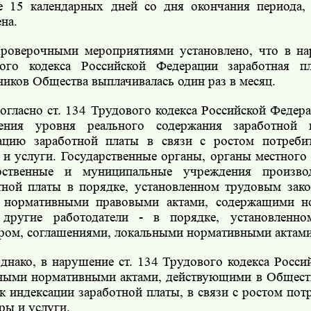
е 15 календарных дней со дня окончания периода,
на.
роверочными мероприятиями установлено, что в на
ого кодекса Российской Федерации заработная п
ников Общества выплачивалась один раз в месяц.
огласно ст. 134 Трудового кодекса Российской Федер
ения уровня реального содержания заработной 
ацию заработной платы в связи с ростом потреби
 и услуги. Государственные органы, органы местного
арственные и муниципальные учреждения произво
тной платы в порядке, установленном трудовым зако
 нормативными правовыми актами, содержащими н
 другие работодатели - в порядке, установленно
ром, соглашениями, локальными нормативными актами
днако, в нарушение ст. 134 Трудового кодекса Росс
ными нормативными актами, действующими в Обществ
к индексации заработной платы, в связи с ростом пот
ры и услуги.