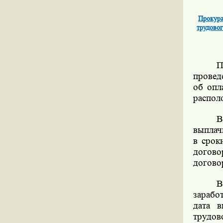
Прокура
трудовог
П
провед
об опл
распол
В
выплач
в срок
догов
догово
В
зарабо
дата в
трудов