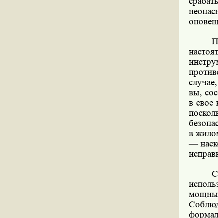
срабат
неопас
оповещ
П
насто
инстру
против
случае
вы, со
в свое
поско
безопа
в жило
— наск
исправ
С
исполь
мощным
Соблю
формал