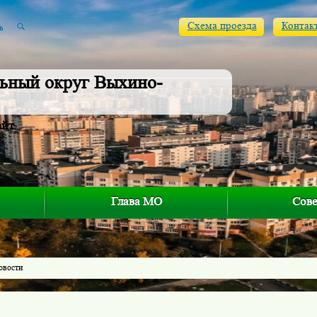
Схема проезда
Контак
ьный округ Выхино-
айт
Глава МО
Сове
овости