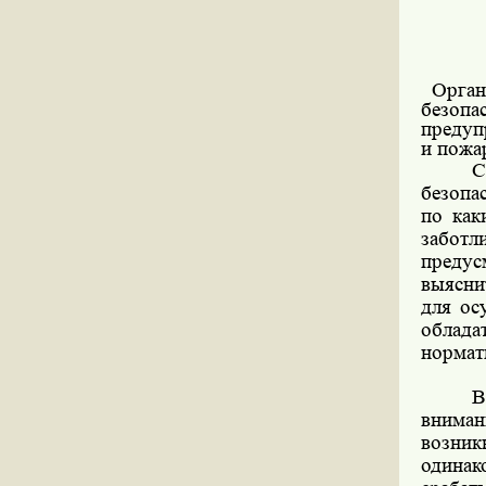
Орган
безопа
предуп
и пожа
С
безопа
по как
забот
предус
выясни
для ос
облад
нормат
В
внима
возник
одина