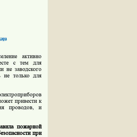
жара
еление активно
есте с тем для
и не заводского
ь не только для
электроприборов
может привести к
ия проводов, и
равила пожарной
безопасности при