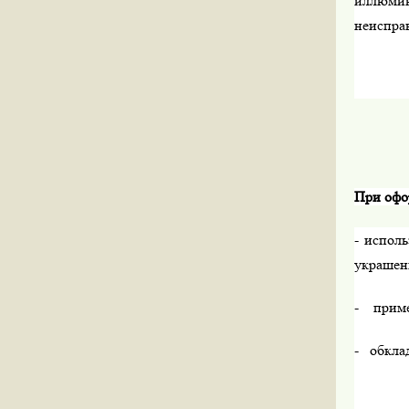
иллюми
неиспра
При офо
- испол
украшен
- примен
- обклад