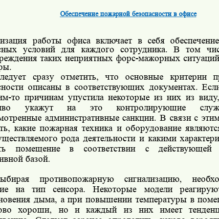
Обеспечение пожарной безопасности в офисе
изация работы офиса включает в себя обеспечени
сных условий для каждого сотрудника. В том чис
реждения таких неприятных форс-мажорных ситуаций,
ры.
ледует сразу отметить, что основные критерии п
сности описаны в соответствующих документах. Есл
им-то причинам упустила некоторые из них из виду,
ливо укажут на это контролирующие служ
мотренные административные санкции. В связи с этим
ть, какие пожарная техника и оборудование являют
уществляемого рода деятельности и какими характер
ать помещение в соответствии с действующей з
ивной базой.
ыбирая противопожарную сигнализацию, необхо
ние на тип сенсора. Некоторые модели реагиру
новения дыма, а при повышении температуры в поме
ково хороши, но и каждый из них имеет тенде