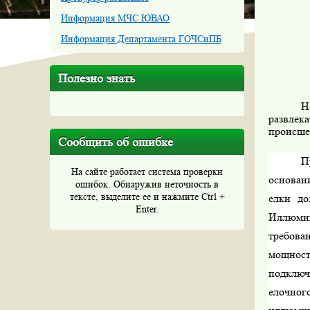
Информация МЧС ЮВАО
Информация Департамента ГОЧСиПБ
Полезно знать
Н
развлек
происше
Сообщить об ошибке
П
На сайте работает система проверки
основани
ошибок. Обнаружив неточность в
тексте, выделите ее и нажмите Ctrl +
елки до
Enter.
Иллюми
требова
мощнос
подключ
елочног