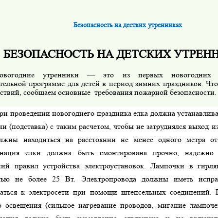
Безопасность на дестких утренниках
БЕЗОПАСНОСТЬ НА ДЕТСКИХ УТРЕН
овогодние утренники — это из первых новогодних
ательной программе для детей в период зимних праздников. Чт
ствий, сообщаем основные требования пожарной безопасности.
ри проведении новогоднего праздника елка должна устанавлива
и (подставка) с таким расчетом, чтобы не затруднялся выход 
лжны находиться на расстоянии не менее одного метра от
нация елки должна быть смонтирована прочно, надежно
ний правил устройства электроустановок. Лампочки в гирл
тью не более 25 Вт. Электропровода должны иметь испр
аться к электросети при помощи штепсельных соединений. 
о освещения (сильное нагревание проводов, мигание лампочек