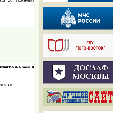
ься до выяснения
няющиеся игрушки и
и и т.п.;