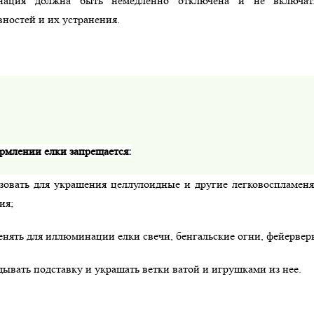
нация должна быть немедленно отключена и не включат
вностей и их устранения.
рмлении елки запрещается:
ьзовать для украшения целлулоидные и другие легковоспламе
ия;
ять для иллюминации елки свечи, бенгальские огни, фейерверк
ывать подставку и украшать ветки ватой и игрушками из нее.