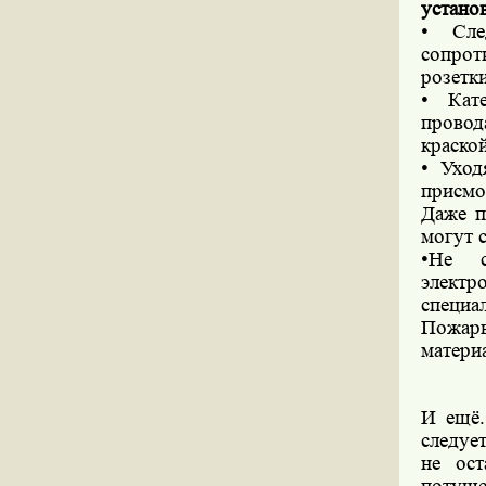
устано
• Сле
сопрот
розетк
• Кат
провод
краско
• Уход
присмо
Даже п
могут 
•Не с
электр
специал
Пожар
матери
И ещё.
следуе
не ост