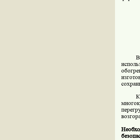
В
исполь
обогре
изгото
сохран
К
многок
перег
возгор
Необхо
безопа