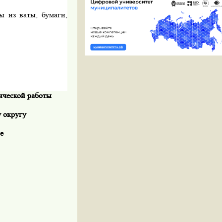
ы из ваты, бумаги,
.
ической работы
 округу
е