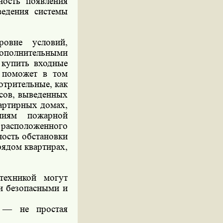
ность появления
ведения системы
овне условий,
полнительными
 купить входные
 поможет в том
отрительные, как
исов, выведенных
артирных домах,
аниям пожарной
, расположенного
ность обстановки
ядом квартирах,
техникой могут
и безопасными и
е — не простая