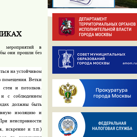
НИКАХ
 мероприятий в
обы они прошли без
ться на устойчивом
из помещения. Ветки
 стен и потолков.
 и с соблюдением
яндах должны быть
авную изоляцию и
При неисправности
, искрение и т.п.)