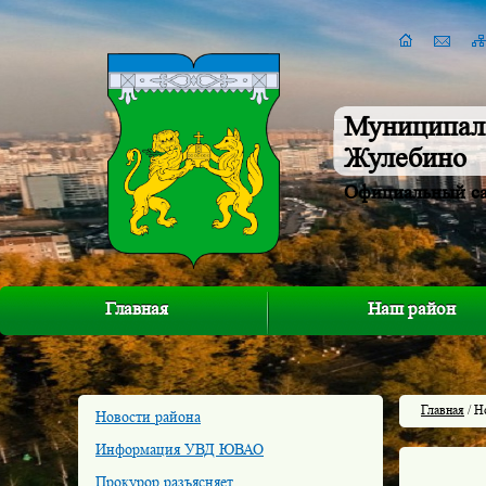
Муниципал
Жулебино
Официальный с
Главная
Наш район
Главная
/ Н
Новости района
Информация УВД ЮВАО
Прокурор разъясняет