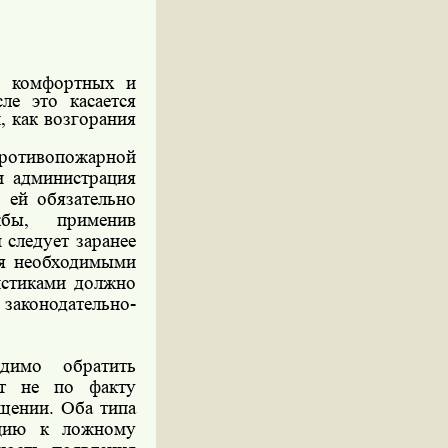
е комфортных и
ле это касается
 как возгорания
ротивопожарной
и администрация
 ей обязательно
бы, применив
 следует заранее
ся необходимыми
истиками должно
аконодательно-
димо обратить
ют не по факту
щении. Оба типа
нцию к ложному