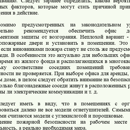
ыванию. Следует заранее определить, какова вероят
ных факторов, которые могут стать причиной при
ения в действие.
омимо предусмотренных на законодательном ур
ятельно рекомендуется обеспечить офис до
ментами защиты от возгорания. Неплохой вариант -
опожарные двери и установить в помещении. Это
, если виновниками пожара станут не столь же предусм
седи. В особенности это актуально для небольших оф
 время из жилого фонда и располагающихся в многокв
льку соответствие соседних помещений требов
сности не проверяется. При выборе офиса для аренды
м доме, в целом следует обратить внимание на безопас
олько благонадежные соседи живут в расположенных р
ны ли электрические коммуникации и т. д.
ледует иметь в виду, что в помещениях с орг
зоваться далеко не все модели огнетушителей. Самым
и считаются модели с углекислотой и порошковые.
дение пожарной безопасности на рабочем мест
ьность, а реально необходимая мера.