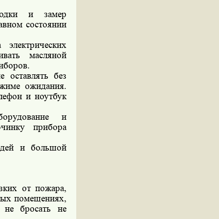
водки и замер
авном состоянии
 электрических
ивать масляной
иборов.
е оставлять без
жиме ожидания.
лефон и ноутбук
борудование и
очинку прибора
юдей и большой
зких от пожара,
илых помещениях,
 не бросать не