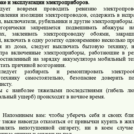
вке и эксплуатации электроприборов.
дует вовремя проводить ревизию электропро
ивления изоляции электропроводов, содержать в испр
и, выключатели, рубильники и другие электроприборы.
егорически запрещается подвешивать абажуры на
ах, заклеивать электропроводку обоями, закраш
й, включать в одну розетку одновременно несколько пр
я из дома, следует выключать бытовую технику, н
тра включенные электроприборы, работающие в ре
оставленный на зарядку аккумулятора мобильный те
стать причиной возгорания.
ледует разбирать и ремонтировать электроо
отехнику самостоятельно, безопаснее доверить п
исту.
ы с наиболее тяжелыми последствиями (гибель л
альный ущерб) происходят в ночное время.
 Напоминаем вам: чтобы уберечь себя и своих бли
т также навсегда отказаться от привычки курить в ж
авлять непотушенной сигарету, ни в коем случае