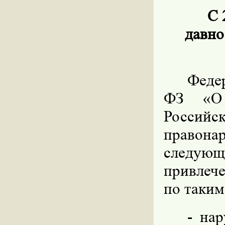
С 
давно
Федер
ФЗ «О 
Российс
правона
следую
привлече
по таки
- на