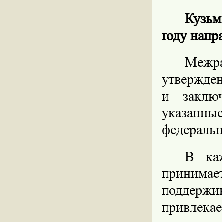
Кузьм
году напр
Межр
утвержде
и заклю
указанн
федеральн
В каж
принимает
поддер
привлекае