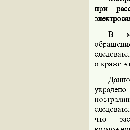
при рас
электроса
В ме
обращени
следовате
о краже э
Данно
украден
пострадав
следовате
что рас
возможног