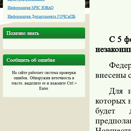
Информация МЧС ЮВАО
Информация Департамента ГОЧСиПБ
Полезно знать
С 5 ф
незаконн
Сообщить об ошибке
Федер
На сайте работает система проверки
внесены 
ошибок. Обнаружив неточность в
тексте, выделите ее и нажмите Ctrl +
Enter.
Для и
которых 
будет 
предпол
Новшеств