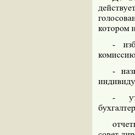
действуе
голосов
котором 
- из
комиссию
- наз
индивиду
- ут
бухгалте
отчет
совет дир