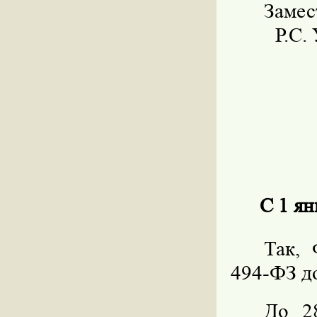
Замес
Р.С.
С 1 ян
Так, 
494-ФЗ д
До 2