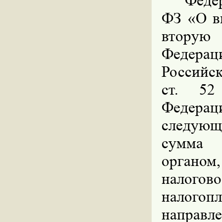
Федер
ФЗ «О в
вторую
Федерац
Российск
ст. 52
Федера
следующи
сумма 
органом
налогов
налогоп
направ