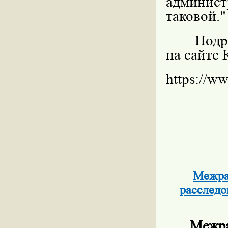
админис
таковой."
Подр
на сайте
https://w
Межра
расследо
Межра