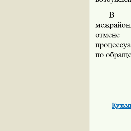
В це
межрайо
отмене 
процессуа
по обраще
Кузьм