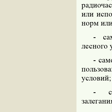
радиочас
или испо
норм или
- са
лесного 
- сам
пользов
условий;
- са
залегани