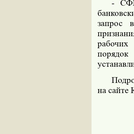
- СФ
банковск
запрос 
признани
рабочих
порядо
устанавл
Подро
на сайте