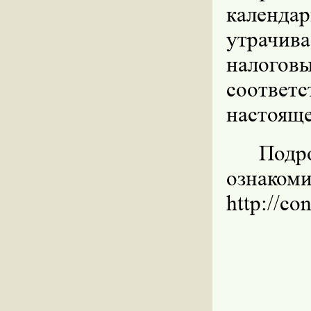
календа
утрачи
налогов
соответ
настояще
Под
ознаком
http://co