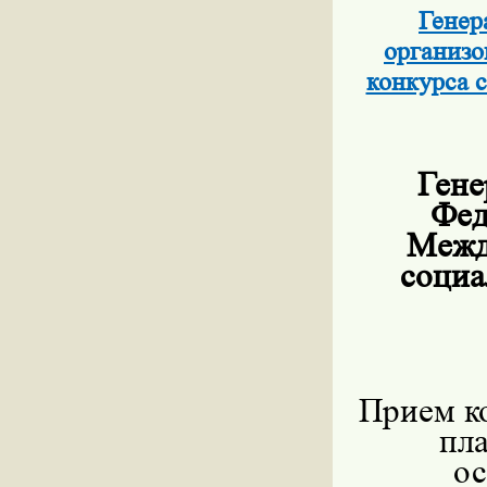
Генер
организо
конкурса 
Гене
Фед
Межд
соци
Прием к
пла
ос