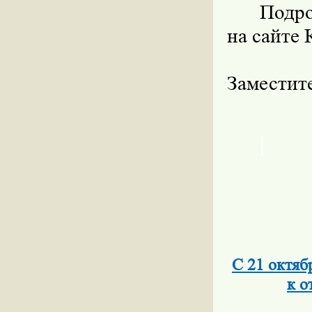
Подро
на сайте
Замести
[
С 21 октяб
к о