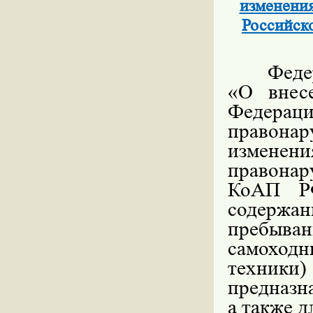
изменения
Российск
Феде
«О внес
Федер
правон
изменен
правонар
КоАП РФ
содержани
пребыва
самохо
техни
предназн
а также д