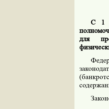
С 1 
полномоч
для про
физическ
Федер
законо
(банкр
содержан
Закон