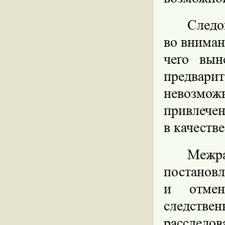
Следо
во вниман
чего вын
предвар
невозмож
привлече
в качеств
Межр
постановл
и отмен
следствен
расследов