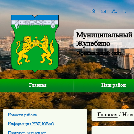
Муниципальный 
Жулебино
Официальный сайт
Главная
Наш район
Главная
/ Нов
Новости района
Информация УВД ЮВАО
Прокурор разъясняет