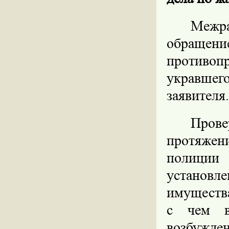
Межр
обращен
противо
укравше
заявителя.
Пров
протяже
полиции
установл
имущества
с чем в
возбужден