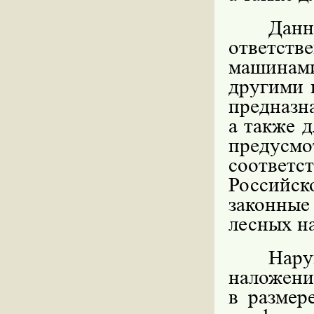
Данн
ответст
машинами
другими 
предназн
а также 
предусм
соответс
Российс
законны
лесных н
Нару
наложени
в размер