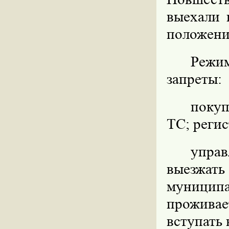
выехали 
положени
Режи
запреты:
покуп
ТС; реги
управ
выезжать
муницип
прожива
вступать 