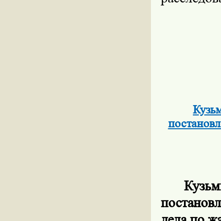
Кузь
постановл
Кузьм
постановл
дела по ж