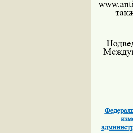
www.anti
так
Подвед
Междун
Федераль
изм
админист