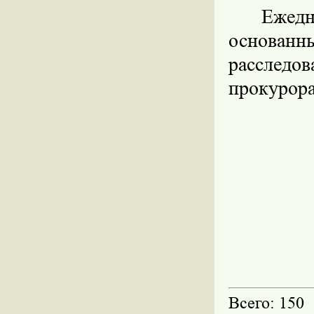
Ежед
основанн
расследо
прокурора
Всего: 150