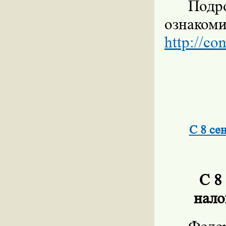
Под
ознаком
http://co
С 8 се
С 8
нало