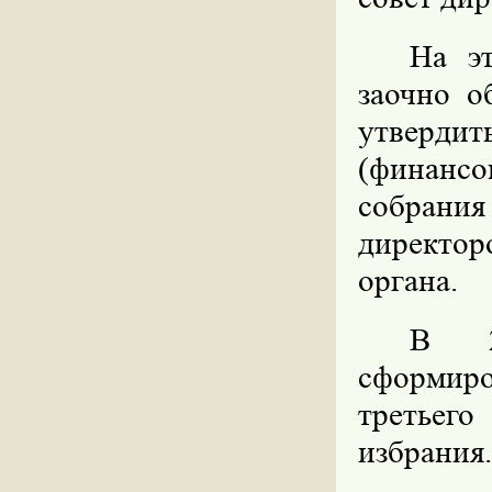
На э
заочно о
утвердит
(финансо
собрани
директор
органа.
В 2
сформир
третьего
избрания.