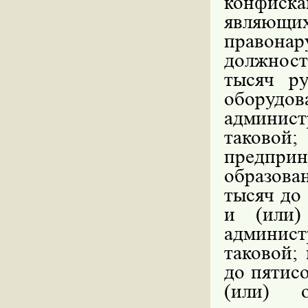
конфиск
являющ
правон
должност
тысяч р
оборуд
админис
таков
предпр
образова
тысяч до
и (или)
админис
таковой;
до пятис
(или) о