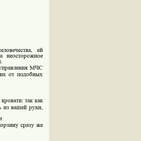
ловечества, ей
а неосторожное
.
 управления МЧС
ких от подобных
кровати: так как
ь из вашей руки,
и
орзину сразу же