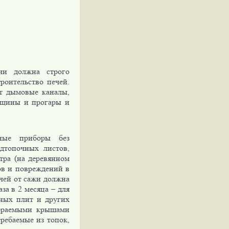
чи должна строго
роительство печей.
т дымовые каналы,
ещины и прогары и
ные приборы без
дтопочных листов,
тра (на деревянном
ов и повреждений в
чей от сажи должна
аза в 2 месяца – для
нных плит и других
гораемыми крышами
ребаемые из топок,