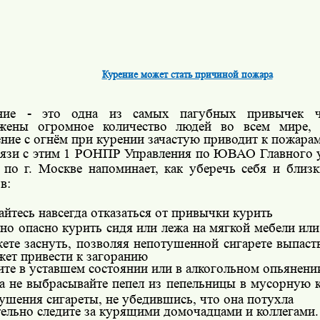
Курение может стать причиной пожара
ние - это одна из самых пагубных привычек че
жены огромное количество людей во всем мире, 
ние с огнём при курении зачастую приводит к пожарам
вязи с этим 1 РОНПР Управления по ЮВАО Главного
 по г. Москве напоминает, как уберечь себя и близ
в:
айтесь навсегда отказаться от привычки курить
но опасно курить сидя или лежа на мягкой мебели или 
ете заснуть, позволяя непотушенной сигарете выпаст
жет привести к загоранию
ите в уставшем состоянии или в алкогольном опьянени
а не выбрасывайте пепел из пепельницы в мусорную к
тушения сигареты, не убедившись, что она потухла
ельно следите за курящими домочадцами и коллегами.