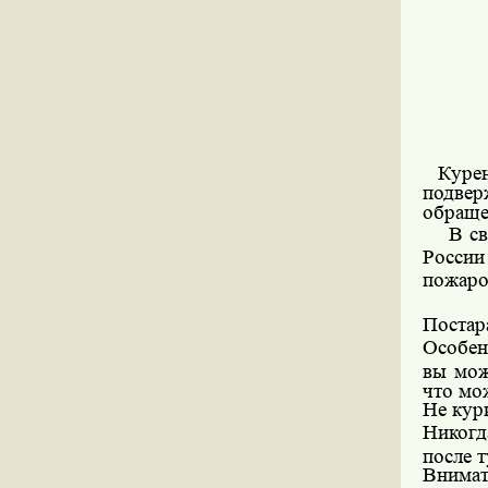
Куре
подвер
обраще
В с
России
пожаро
Постар
Особен
вы мож
что мо
Не кур
Никогд
после 
Внимат