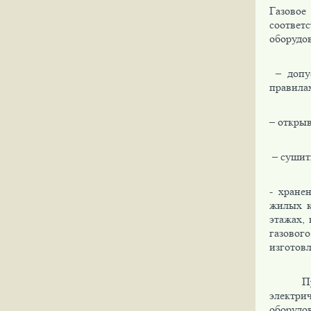
Газовое
соответс
оборудо
– допус
правила
– открыв
– сушить
- хране
жилых к
этажах,
газовог
изготовл
П
электр
оборудов