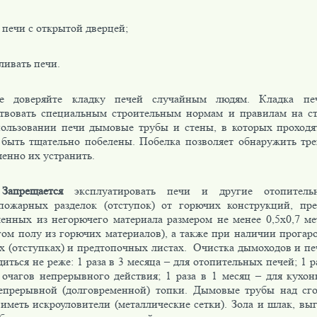
 печи с открытой дверцей;
ливать печи.
е доверяйте кладку печей случайным людям. Кладка пе
ствовать специальным строительным нормам и правилам на ст
ользовании печи дымовые трубы и стены, в которых проходя
быть тщательно побелены. Побелка позволяет обнаружить тр
енно их устранить.
апрещается
эксплуатировать печи и другие отопитель
пожарных разделок (отступок) от горючих конструкций, пре
ленных из негорючего материала размером не менее 0,5х0,7 ме
гом полу из горючих материалов), а также при наличии прогар
ах (отступках) и предтопочных листах. Очистка дымоходов и пе
иться не реже: 1 раза в 3 месяца – для отопительных печей; 1 р
 очагов непрерывного действия; 1 раза в 1 месяц – для кухо
епрерывной (долговременной) топки. Дымовые трубы над с
иметь искроуловители (металлические сетки). Зола и шлак, выг