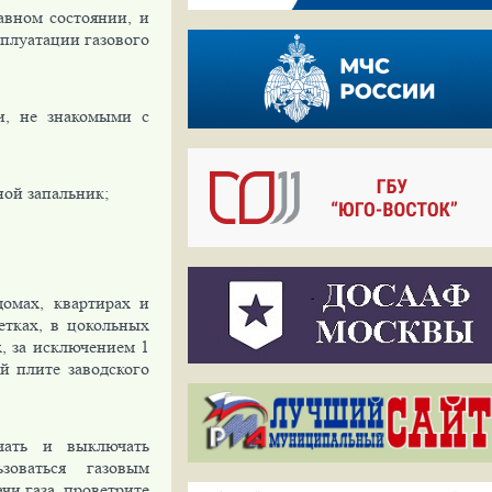
авном состоянии, и
сплуатации газового
и, не знакомыми с
ной запальник;
омах, квартирах и
етках, в цокольных
, за исключением 1
й плите заводского
чать и выключать
зоваться газовым
чи газа, проветрите