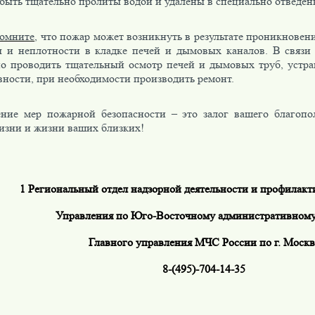
ыть тщательно пролиты водой и удалены в специально отведенн
омните
, что пожар может возникнуть в результате проникновени
 и неплотности в кладке печей и дымовых каналов. В связи
но проводить тщательный осмотр печей и дымовых труб, устр
вности, при необходимости производить ремонт.
ние мер пожарной безопасности – это залог вашего благопо
изни и жизни ваших близких!
1 Региональный отдел надзорной деятельности и профилакт
Управления по Юго-Восточному административному
Главного управления МЧС России по г. Москв
8-(495)-704-14-35