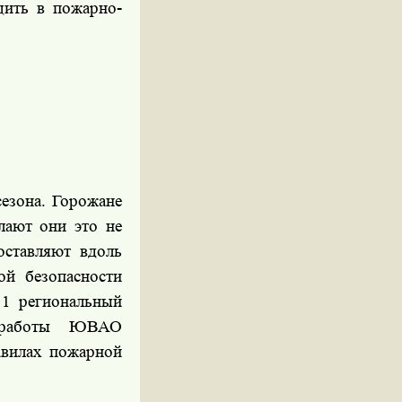
щить в пожарно-
езона. Горожане
лают они это не
оставляют вдоль
й безопасности
 1 региональный
й работы ЮВАО
авилах пожарной