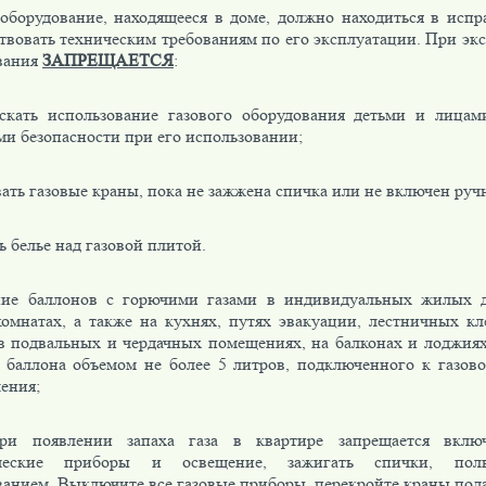
 оборудование, находящееся в доме, должно находиться в испр
твовать техническим требованиям по его эксплуатации. При эк
вания
ЗАПРЕЩАЕТСЯ
:
кать использование газового оборудования детьми и лицам
ми безопасности при его использовании;
ать газовые краны, пока не зажжена спичка или не включен руч
 белье над газовой плитой.
ние баллонов с горючими газами в индивидуальных жилых д
омнатах, а также на кухнях, путях эвакуации, лестничных кл
 в подвальных и чердачных помещениях, на балконах и лоджиях
о баллона объемом не более 5 литров, подключенного к газово
ения;
ри появлении запаха газа в квартире запрещается вклю
ические приборы и освещение, зажигать спички, поль
анием. Выключите все газовые приборы, перекройте краны пода