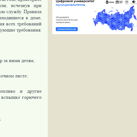
или, исчезнув при
ую службу. Правила
аходящиеся в доме,
ия всех требований
дующие требования:
р за ними детям;
почном листе;
топливо и другие
й вспышке горючего
;