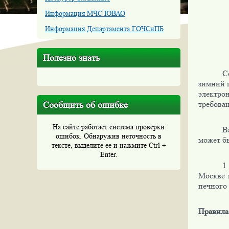
Информация МЧС ЮВАО
Информация Департамента ГОЧСиПБ
Полезно знать
С
зимний 
электро
требова
Сообщить об ошибке
На сайте работает система проверки
В
ошибок. Обнаружив неточность в
может бы
тексте, выделите ее и нажмите Ctrl +
Enter.
1
Москве 
печного 
Правила