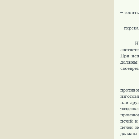
– топить
– перека
Н
соответ
При исп
должны 
своеврем
З
противо
изготов
или дру
разделк
производ
печей и
печей н
должны 