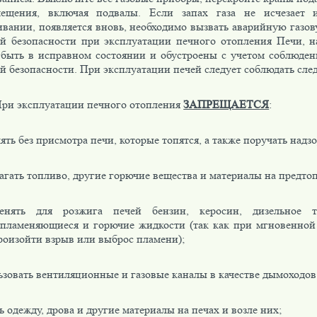
ещения, включая подвалы. Если запах газа не исчезает 
ивании, появляется вновь, необходимо вызвать аварийную газов
й безопасности при эксплуатации печного отопления Печи, н
быть в исправном состоянии и обустроены с учетом соблюден
й безопасности. При эксплуатации печей следует соблюдать сле
ри эксплуатации печного отопления
ЗАПРЕЩАЕТСЯ
:
ять без присмотра печи, которые топятся, а также поручать надзо
агать топливо, другие горючие вещества и материалы на предто
енять для розжига печей бензин, керосин, дизельное 
спламеняющиеся и горючие жидкости (так как при мгновенно
роизойти взрыв или выброс пламени);
ьзовать вентиляционные и газовые каналы в качестве дымоходов
 одежду, дрова и другие материалы на печах и возле них;