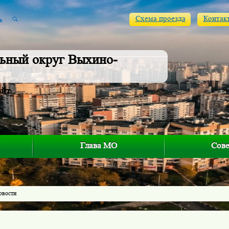
Схема проезда
Контак
ьный округ Выхино-
айт
Глава МО
Сове
овости