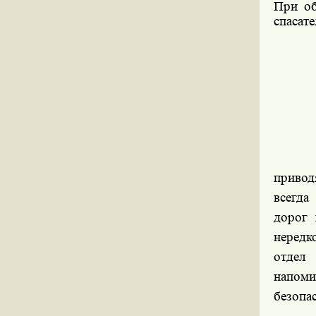
При об
спасат
О
привод
всегда
дорог 
нередк
отдел
напоми
безопа