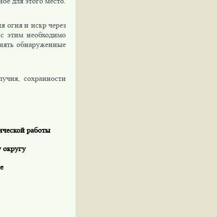
ое для этого место.
я огня и искр через
 с этим необходимо
анять обнаруженные
лучия, сохранности
ической работы
 округу
е