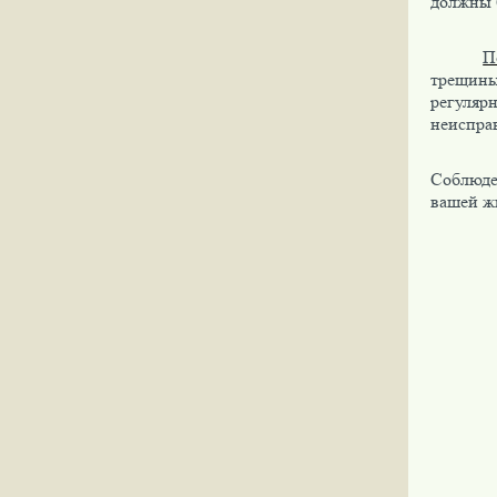
должны б
П
трещины
регуляр
неиспра
Соблюде
вашей ж