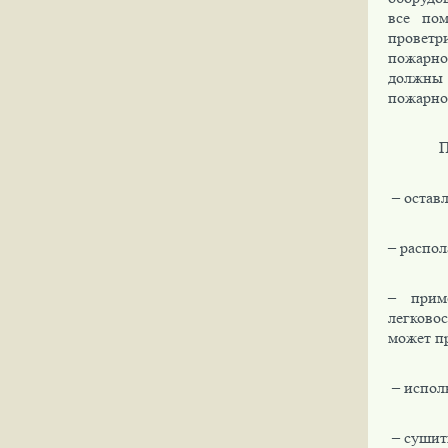
все пом
проветр
пожарно
должны 
пожарно
П
– оставл
– распол
– прим
легково
может п
– испол
– сушить