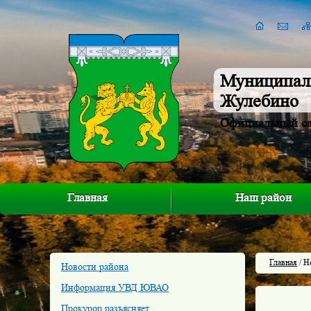
Муниципал
Жулебино
Официальный с
Главная
Наш район
Главная
/ Н
Новости района
Информация УВД ЮВАО
Прокурор разъясняет