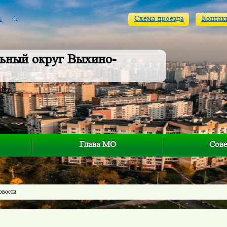
Схема проезда
Контак
ьный округ Выхино-
айт
Глава МО
Сове
овости