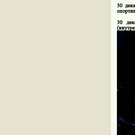
30 дека
спорти
30 дек
(внутре