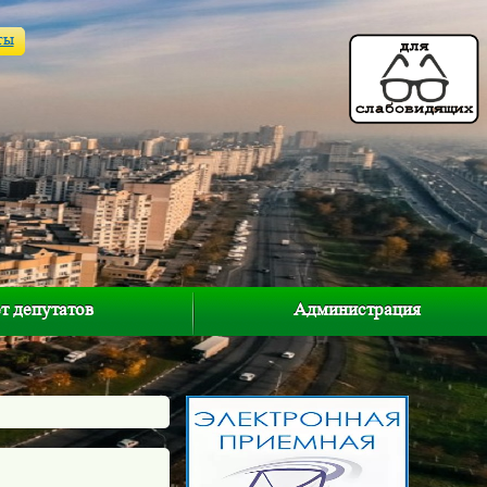
ты
т депутатов
Администрация