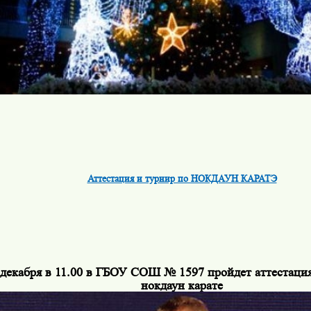
Аттестация и турнир по НОКДАУН КАРАТЭ
 декабря в 11.00 в ГБОУ СОШ № 1597 пройдет аттестаци
нокдаун карате