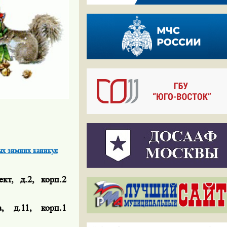
ых зимних каникул
кт, д.2, корп.2
а, д.11, корп.1