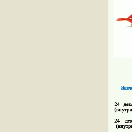
Интер
24 дек
(внутр
24 де
(внутр