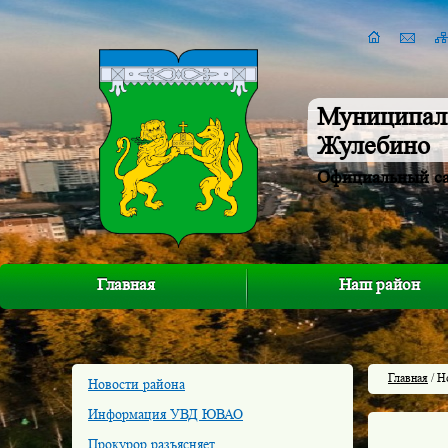
Муниципал
Жулебино
Официальный с
Главная
Наш район
Главная
/ Н
Новости района
Информация УВД ЮВАО
Прокурор разъясняет