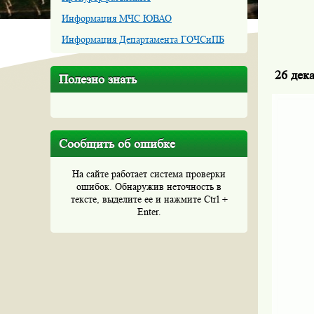
Информация МЧС ЮВАО
Информация Департамента ГОЧСиПБ
26 дек
Полезно знать
Сообщить об ошибке
На сайте работает система проверки
ошибок. Обнаружив неточность в
тексте, выделите ее и нажмите Ctrl +
Enter.