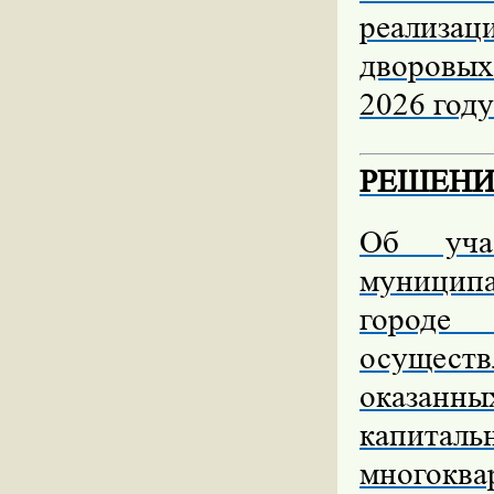
реализа
дворовых
2026 году
РЕШЕНИЕ 
О
б уча
муницип
городе
осущест
оказанны
капитал
многокв