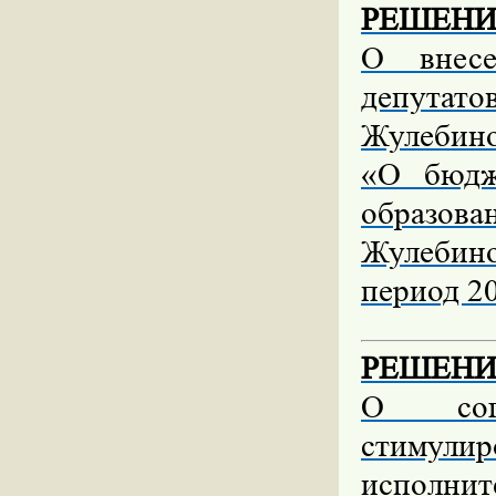
РЕШЕНИЕ 
О внесе
депутат
Жулебино
«О бюдж
образова
Жулебино
период 20
РЕШЕНИЕ 
О согл
стимули
исполни