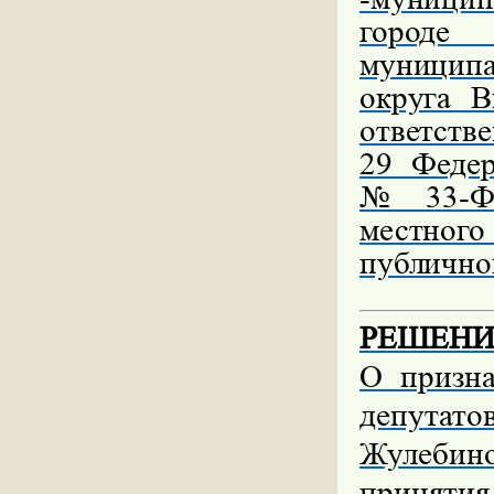
городе 
муниципа
округа 
ответств
29 Федер
№ 33-ФЗ
местног
публично
РЕШЕНИЕ 
О призн
депутат
Жулебино
приняти