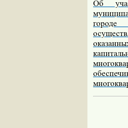
Об учас
муницип
городе
осущест
оказанны
капитал
многокв
обеспеч
многоква