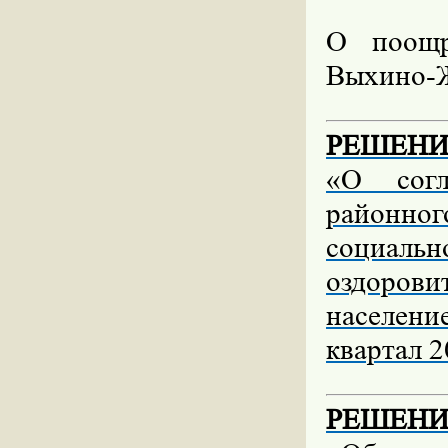
О поощр
Выхино-Ж
РЕШЕНИЕ 
«О согл
районног
социаль
оздоров
населени
квартал 2
РЕШЕНИЕ 