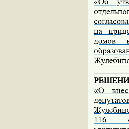
«Об утв
отдельн
согласов
на прид
домов в
образова
Жулебино
РЕШЕНИЕ 
«О внес
депутат
Жулебино
116 «