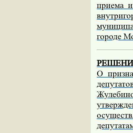
приема и
внутриго
муницип
городе М
РЕШЕНИЕ 
О призн
депутат
Жулеби
утверж
осущес
депутат