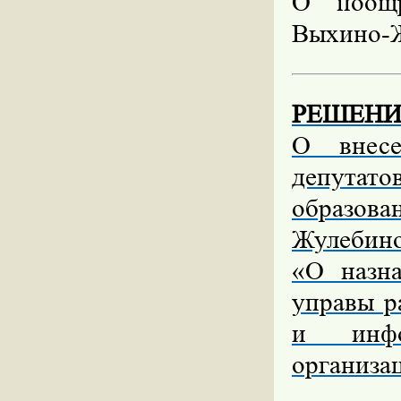
О поощр
Выхино-Ж
РЕШЕНИЕ 
О внесе
депутат
образова
Жулебино
«О назна
управы р
и инфо
организац