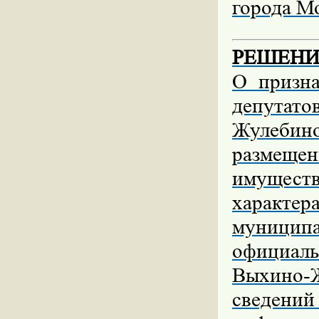
города М
РЕШЕНИЕ 
О призн
депутато
Жулебино
размещен
имущест
характ
муницип
официал
Выхино-
сведени