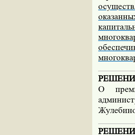
осущест
оказанны
капитал
многокв
обеспеч
многоква
РЕШЕНИЕ 
О преми
админист
Жулебино
РЕШЕНИЕ 