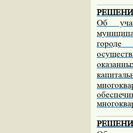
РЕШЕНИЕ 
Об учас
муницип
городе
осущест
оказанны
капитал
многокв
обеспеч
многоква
РЕШЕНИЕ 