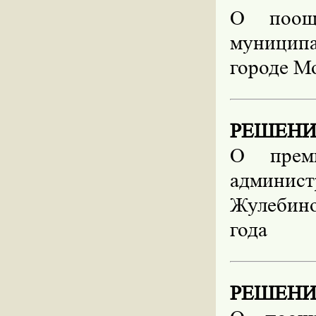
О
поо
муницип
городе Мо
РЕШЕНИЕ 
О преми
админист
Жулебино
года
РЕШЕНИЕ 