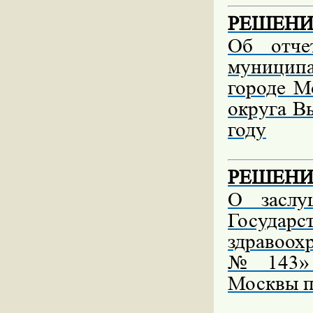
РЕШЕНИЕ 
Об отче
муницип
городе М
округа В
году
РЕШЕНИЕ 
О заслу
Государ
здравоох
№ 143» 
Москвы п