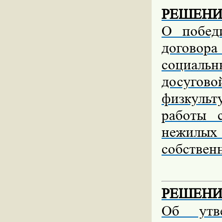
РЕШЕНИЕ 
О побед
договора
социальн
досуго
физкуль
работы 
нежилы
собствен
РЕШЕНИЕ 
Об утве