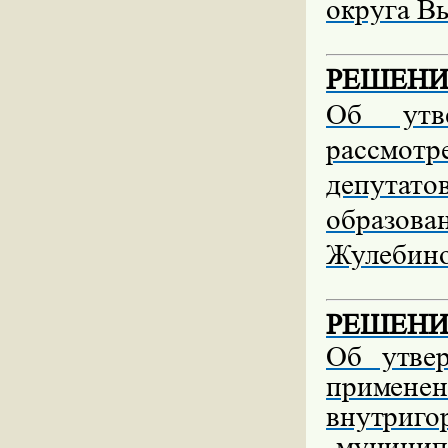
округа В
РЕШЕНИЕ 
Об утв
рассмот
депутат
образова
Жулебин
РЕШЕНИЕ 
Об утве
примене
внутриго
-муници