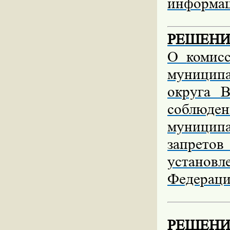
информац
РЕШЕНИЕ 
О
комис
муниципа
округа
В
соблю
муницип
запрето
установ
Федераци
РЕШЕНИЕ 