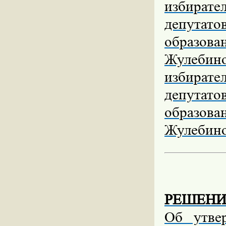
избират
депутат
образова
Жулебин
избирате
депутат
образова
Жулебино
РЕШЕНИЕ 
Об утве