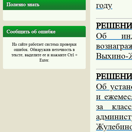
году
Полезно знать
РЕШЕНИЕ 
Сообщить об ошибке
Об инд
вознагр
На сайте работает система проверки
ошибок. Обнаружив неточность в
Выхино-Ж
тексте, выделите ее и нажмите Ctrl +
Enter.
РЕШЕНИЕ 
Об устан
и ежемес
за клас
админист
Жулебино