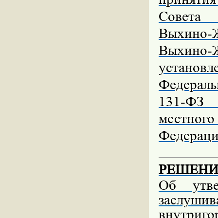
Совета 
Выхино-Ж
Выхино
устано
Федераль
131-ФЗ 
местно
Федерац
РЕШЕНИЕ 
Об утве
заслуш
внутриго