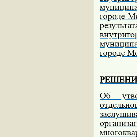
муницип
городе Мо
результ
внутриго
муницип
городе М
РЕШЕНИЕ 
Об утве
отдельн
заслуши
органи
многокв