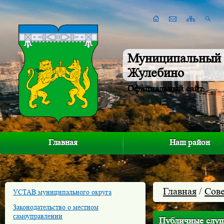
Муниципальный 
Жулебино
Официальный сайт
Главная
Наш район
Главная
/
Сове
УСТАВ муниципального округа
Законодательство о местном
самоуправлении
Публичные слу