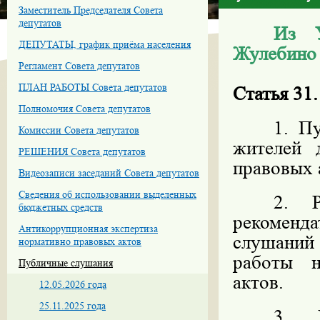
Заместитель Председателя Совета
депутатов
Из У
ДЕПУТАТЫ, график приёма населения
Жулебино
Регламент Совета депутатов
ПЛАН РАБОТЫ Совета депутатов
Статья 31
Полномочия Совета депутатов
1. П
Комиссии Совета депутатов
жителей 
РЕШЕНИЯ Совета депутатов
правовых 
Видеозаписи заседаний Совета депутатов
Сведения об использовании выделенных
2. Р
бюджетных средств
рекоменд
Антикоррупционная экспертиза
слушаний
нормативно правовых актов
работы н
Публичные слушания
актов.
12.05.2026 года
25.11.2025 года
3. 