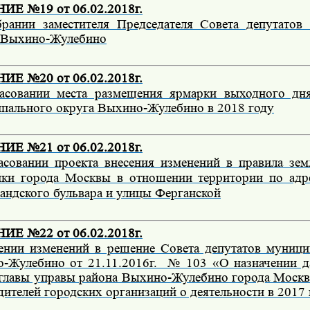
Е №19 от 06.02.2018г.
рании заместителя Председателя Совета депутатов
 Выхино-Жулебино
Е №20 от 06.02.2018г.
асовании места размещения ярмарки выходного дн
пального округа Выхино-Жулебино в 2018 году
Е №21 от 06.02.2018г.
асовании проекта внесения изменений в правила зем
йки города Москвы в отношении территории по адре
андского бульвара и улицы Ферганской
Е №22 от 06.02.2018г.
ении изменений в решение Совета депутатов муници
-Жулебино от 21.11.2016г. № 103 «О назначении д
 главы управы района Выхино-Жулебино города Моск
дителей городских организаций о деятельности в 2017