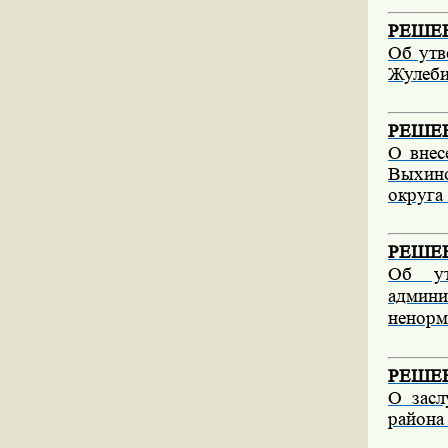
РЕШЕНИ
Об утв
Жулеб
РЕШЕНИ
О внес
Выхин
округа
РЕШЕНИ
Об ут
адми
ненорм
РЕШЕНИ
О засл
района