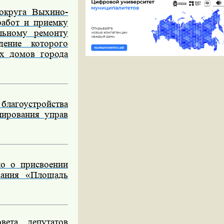
округа
Выхино-
абот и приемку
льному ремонту
дение которого
ых домов города
лагоустройства
лирования управ
о о присвоении
вания «Площадь
ета депутатов