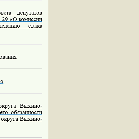
ета депутатов
№ 29
«О
комиссии
ислению стажа
сования
но
округа Выхино-
его обязанности
 округа Выхино-