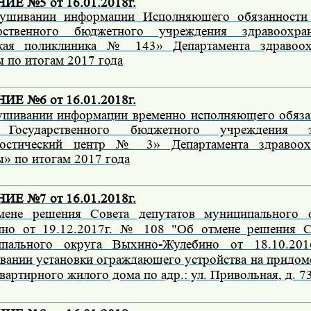
Е №5 от 16.01.2018г.
ушивании информации Исполняющего обязанности 
арственного бюджетного учреждения здравоохра
ская поликлиника № 143» Департамента здравоох
 по итогам 2017 года
Е №6 от 16.01.2018г.
ушивании информации временно исполняющего обяза
 Государственного бюджетного учреждения зд
ностический центр № 3» Департамента здравоох
» по итогам 2017 года
Е №7 от 16.01.2018г.
мене решения Совета депутатов муниципального 
но от 19.12.2017г. № 108 "Об отмене решения Со
ипального округа Выхино-Жулебино от 18.10.2
овании установки ограждающего устройства на придом
артирного жилого дома по адр.: ул. Привольная, д. 73