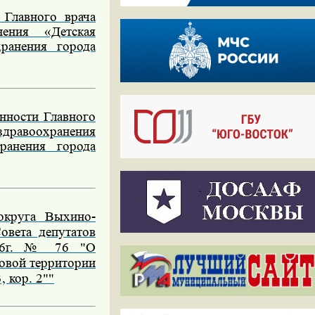
Главного врача
нения «Детская
ранения города
нности Главного
равоохранения
ранения города
округа Выхино-
вета депутатов
016г. № 76 "О
овой территории
, кор. 2""