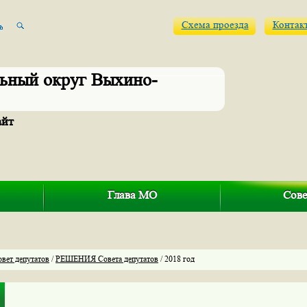
Схема проезда
Контак
ьный округ Выхино-
айт
Глава МО
Сове
овет депутатов
/
РЕШЕНИЯ Совета депутатов
/ 2018 год