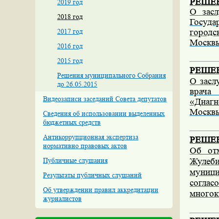
РЕШЕНИ
2019 год
О засл
2018 год
Госуд
2017 год
город
Москвы
2016 год
2015 год
РЕШЕНИ
Решения муниципального Собрания
О засл
до 26.05.2015
врача
Видеозаписи заседаний Совета депутатов
«Диаг
Москвы
Сведения об использовании выделенных
бюджетных средств
Антикоррупционная экспертиза
РЕШЕНИ
нормативно правовых актов
Об от
Публичные слушания
Жулеби
муниц
Результаты публичных слушаний
соглас
Об утверждении правил аккредитации
многокв
журналистов