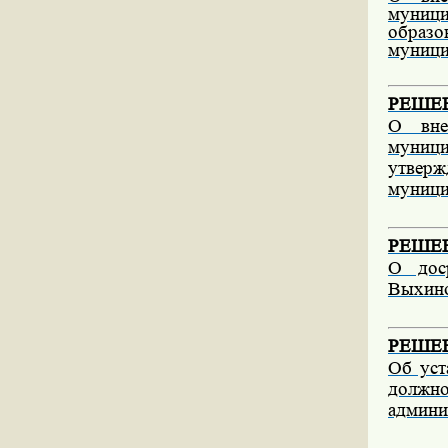
муниц
образ
муници
РЕШЕНИ
О вне
муниц
утверж
муници
РЕШЕНИ
О дос
Выхин
РЕШЕНИ
Об уст
должн
админи