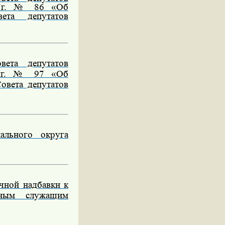
017г. № 86
«Об
ета депутатов
ета депутатов
017г. № 97
«Об
овета депутатов
ального округа
чной надбавки к
ьным служащим