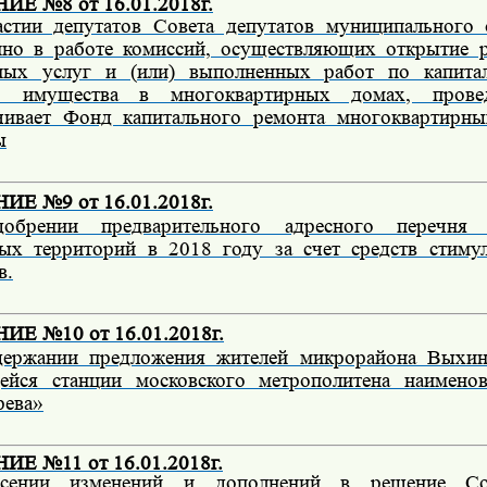
Е №8 от 16.01.2018г.
стии депутатов Совета депутатов муниципального 
ино
в работе комиссий,
осуществляющих открытие р
ных услуг и (или) выполненных работ по капита
о имущества в многоквартирных домах
, прове
чивает Фонд капитального ремонта многоквартирн
ы
Е №9 от 16.01.2018г.
обрении предварительного адресного перечня б
ых территорий в 2018 году за счет средств стиму
в.
Е №10 от 16.01.2018г.
ержании предложения жителей микрорайона Выхин
ейся станции московского метрополитена наимено
рева»
Е №11 от 16.01.2018г.
сении изменений и дополнений в решение Сов