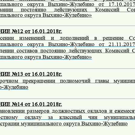
ипального округа Выхино-Жулебино от 17.10.2
овании постоянно действующих Комиссий Сов
пального округа Выхино-Жулебино»
Е №12 от 16.01.2018г.
сении изменений и дополнений в решение Сов
ипального округа Выхино-Жулебино от 21.11.2
дении составов постоянно действующих Комиссий С
пального округа Выхино-Жулебино»
Е №13 от 16.01.2018г.
рочном прекращении полномочий главы муницип
о-Жулебино
Е №14 от 16.01.2018г.
ановлении размеров должностных окладов и ежемеся
остному окладу за классный чин муниципал
страции муниципального округа Выхино-Жулебино