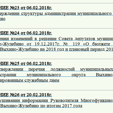
Е №23 от 06.02.2018г.
ерждении структуры администрации муниципального
ино
Е №24 от 06.02.2018г.
ении изменений в решение Совета депутатов муници
о-Жулебино от 19.12.2017г. № 119 «О бюджете 
 Выхино-Жулебино на 2018 год и плановый период 201
Е №25 от 06.02.2018г.
верждении перечня должностей муниципальн
нистрации муниципального округа Выхин
ированным служебным днем
Е №26 от 20.02.2018г.
ушивании информации Руководителя Многофункцион
 Выхино-Жулебино по итогам 2017 года