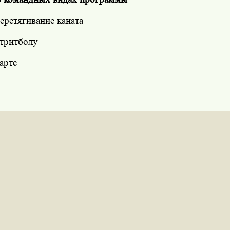
еретягивание каната
тритболу
артс