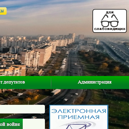
ты
т депутатов
Администрация
ой войне