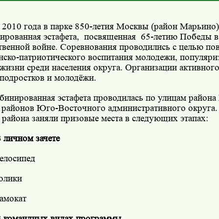
2010 года в парке 850-летия Москвы (район Марьино
ированная эстафета,
посвященная
65-летию Победы в
твенной войне. Соревнования проводились с целью п
нско-патриотического воспитания молодежи, популяри
 жизни среди населения округа. Организации активног
 подростков и молодёжи.
бинированная эстафета проводилась по улицам района
 районов Юго-Восточного административного округа.
 района заняли призовые места в следующих этапах:
 личном зачете
елосипед
олики
амокат
 командных видах программы