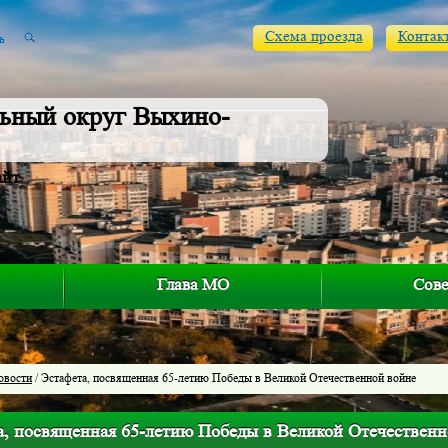
Схема проезда
Контак
ьный округ Выхино-
айт
Глава МО
Сове
овости
/ Эстафета, посвященная 65-летию Победы в Великой Отечественной войне
а, посвященная 65-летию Победы в Великой Отечественн