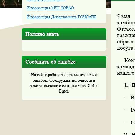
Информация МЧС ЮВАО
7 мая
Информация Департамента ГОЧСиПБ
комбин
Отечес
Полезно знать
гражда
образа
досуга
Ком
Сообщить об ошибке
команд
нашего
На сайте работает система проверки
ошибок. Обнаружив неточность в
1.
В
тексте, выделите ее и нажмите Ctrl +
Enter.
·
В
·
Р
·
С
2.
В