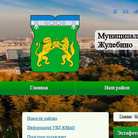
Муниципал
Жулебино
Официальный с
Главная
Наш район
Главная
/
Н
Новости района
Информация УВД ЮВАО
Эстафет
Прокурор разъясняет