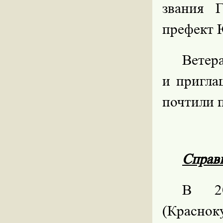
звания Г
префект 
Ветер
и пригла
почтили 
Справ
В 20
(Краснок