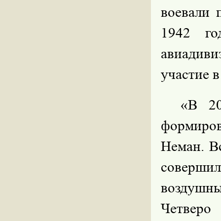
воевали 
1942 го
авиадив
участие 
«В 20
формиро
Неман. В
соверши
воздушны
Четверо