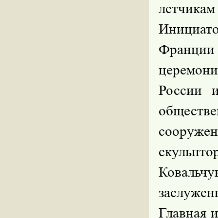
летчик
Инициато
Франци
церемони
России и
обществе
сооруже
скульпт
Коваль
заслуже
Главная 