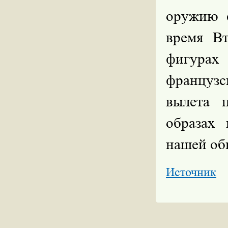
оружию с
время В
фигура
французс
вылета 
образах
нашей об
Источник