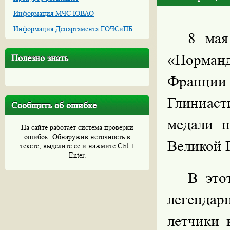
Информация МЧС ЮВАО
Информация Департамента ГОЧСиПБ
8 мая
«Норман
Полезно знать
Франции
Глиниаст
Сообщить об ошибке
медали н
На сайте работает система проверки
ошибок. Обнаружив неточность в
Великой 
тексте, выделите ее и нажмите Ctrl +
Enter.
В это
легенда
летчики 