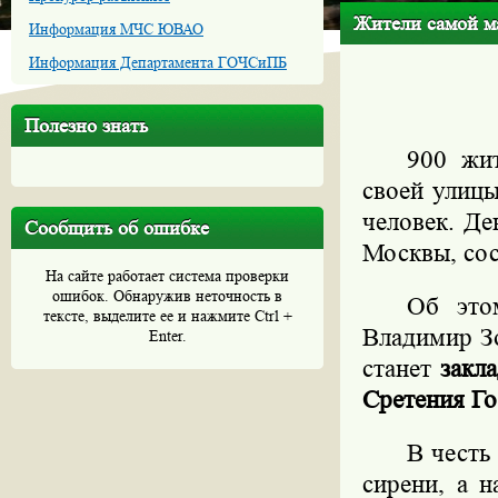
Жители самой ма
Информация МЧС ЮВАО
Информация Департамента ГОЧСиПБ
Полезно знать
900 жи
своей улицы
человек. Де
Сообщить об ошибке
Москвы, сос
На сайте работает система проверки
ошибок. Обнаружив неточность в
Об это
тексте, выделите ее и нажмите Ctrl +
Владимир З
Enter.
станет
закл
Сретения Г
В честь
сирени, а 