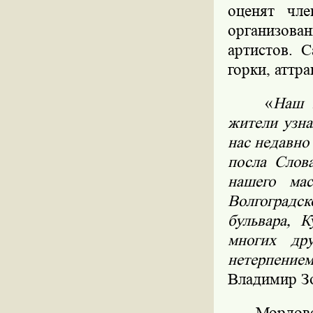
оценят чл
организова
артистов. 
горки, аттр
«
Наш 
жители узна
нас недавно
посла Слов
нашего мас
Волгоградс
бульвара, 
многих др
нетерпением
Владимир З