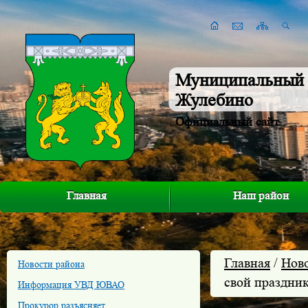
Муниципальный 
Жулебино
Официальный сайт
Главная
Наш район
Главная
/
Нов
Новости района
свой праздни
Информация УВД ЮВАО
Прокурор разъясняет