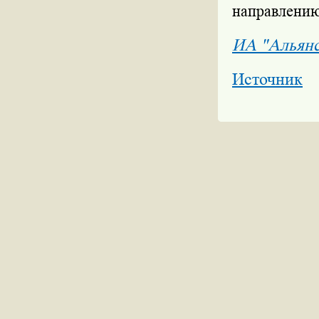
направлению
ИА "Альян
Источник