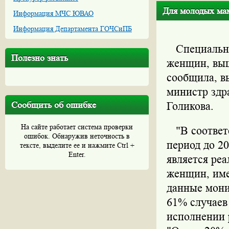
Для молодых мам
Информация МЧС ЮВАО
Информация Департамента ГОЧСиПБ
Специальная
Полезно знать
женщин, выш
сообщила, в
министр здр
Сообщить об ошибке
Голикова.
На сайте работает система проверки
"В соответс
ошибок. Обнаружив неточность в
период до 20
тексте, выделите ее и нажмите Ctrl +
Enter.
является ре
женщин, име
данные мони
61% случаев
исполнении р