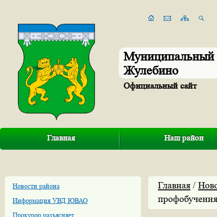
Муниципальный 
Жулебино
Официальный сайт
Главная
Наш район
Главная
/
Нов
Новости района
профобучени
Информация УВД ЮВАО
Прокурор разъясняет