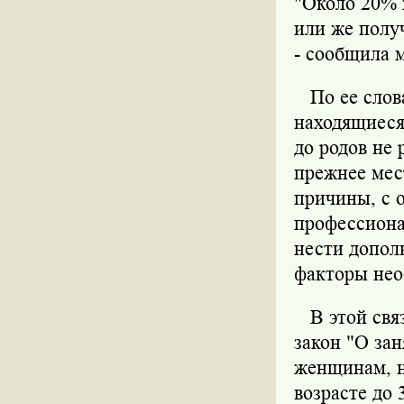
"Около 20% 
или же полу
- сообщила 
По ее слова
находящиеся 
до родов не
прежнее мес
причины, с 
профессиона
нести допол
факторы нео
В этой связ
закон "О за
женщинам, н
возрасте до 