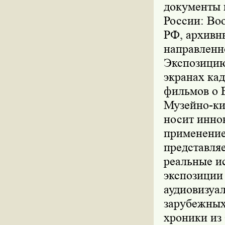
документы 
России: Во
РФ, архивн
направленн
Экспозицию
экранах ка
фильмов о 
Музейно-ки
носит инно
применение
представля
реальные и
экспозиции
аудиовизуа
зарубежных
хроники из