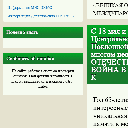
«ВЕЛИКАЯ О
Информация МЧС ЮВАО
МЕЖДУНАРО
Информация Департамента ГОЧСиПБ
С 18 мая и
Полезно знать
Центральн
Поклонной
многом не
Сообщить об ошибке
ОТЕЧЕСТ
ВОЙНА В
На сайте работает система проверки
К
ошибок. Обнаружив неточность в
тексте, выделите ее и нажмите Ctrl +
Enter.
Год 65-лети
интересные
уникальная
памяти к м