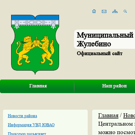
Муниципальный 
Жулебино
Официальный сайт
Главная
Наш район
Главная
/
Нов
Новости района
Центральном 
Информация УВД ЮВАО
можно посмот
Прокурор разъясняет