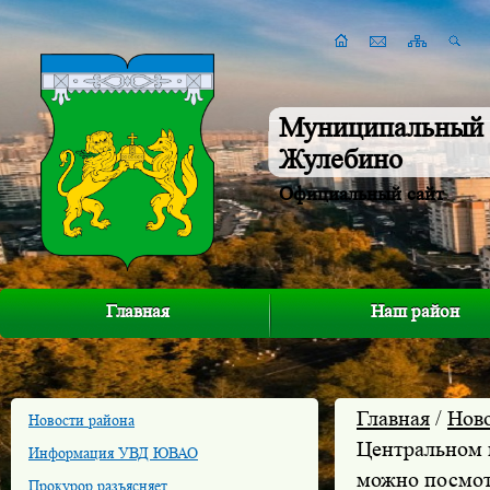
Муниципальный 
Жулебино
Официальный сайт
Главная
Наш район
Главная
/
Нов
Новости района
Центральном 
Информация УВД ЮВАО
можно посмот
Прокурор разъясняет