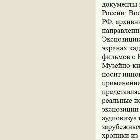
документы 
России: Во
РФ, архивн
направленн
Экспозицию
экранах ка
фильмов о 
Музейно-ки
носит инно
применение
представля
реальные и
экспозиции
аудиовизуа
зарубежных
хроники из