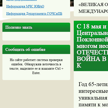
«ВЕЛИКАЯ О
Информация МЧС ЮВАО
МЕЖДУНАРО
Информация Департамента ГОЧСиПБ
С 18 мая и
Полезно знать
Центральн
Поклонной
многом не
Сообщить об ошибке
ОТЕЧЕСТ
ВОЙНА В
На сайте работает система проверки
К
ошибок. Обнаружив неточность в
тексте, выделите ее и нажмите Ctrl +
Enter.
Год 65-лети
интересные
уникальная
памяти к м