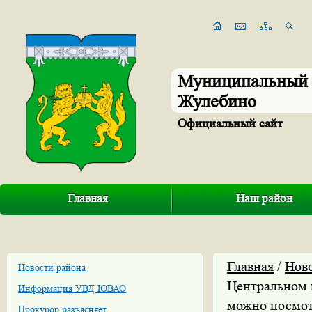
Муниципальный 
Жулебино
Официальный сайт
Главная
Наш район
Главная
/
Нов
Новости района
Центральном 
Информация УВД ЮВАО
можно посмот
Прокурор разъясняет