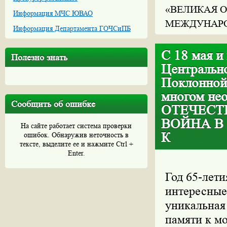
«ВЕЛИКАЯ О
Информация МЧС ЮВАО
МЕЖДУНАРО
Информация Департамента ГОЧСиПБ
С 18 мая и
Полезно знать
Центральн
Поклонной
многом не
Сообщить об ошибке
ОТЕЧЕСТ
ВОЙНА В
На сайте работает система проверки
К
ошибок. Обнаружив неточность в
тексте, выделите ее и нажмите Ctrl +
Enter.
Год 65-лети
интересные
уникальная
памяти к м