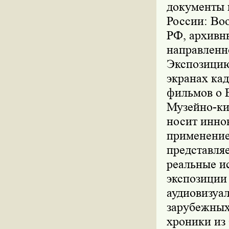
документы 
России: Во
РФ, архивн
направленн
Экспозицию
экранах ка
фильмов о 
Музейно-ки
носит инно
применение
представля
реальные и
экспозиции
аудиовизуа
зарубежных
хроники из