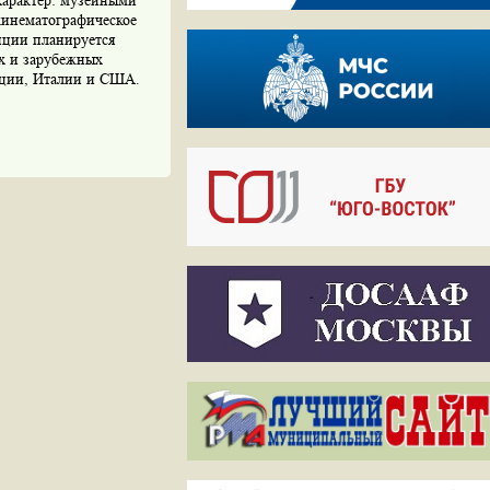
характер: музейными
кинематографическое
иции планируется
х и зарубежных
нции, Италии и США.