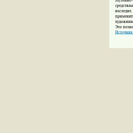
Музейно-
средства
наследие
применят
художник
Это позво
Источник