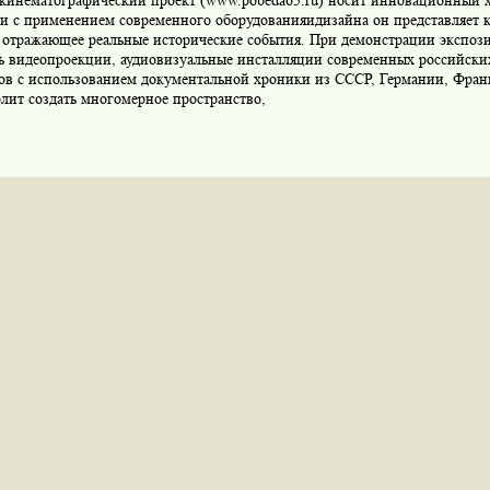
кинематографический проект (www.pobeda65.ru) носит инновационный 
ми с применением современного оборудованияидизайна он представляет 
, отражающее реальные исторические события. При демонстрации экспоз
ь видеопроекции, аудиовизуальные инсталляции современных российски
ов с использованием документальной хроники из СССР, Германии, Фра
лит создать многомерное пространство,