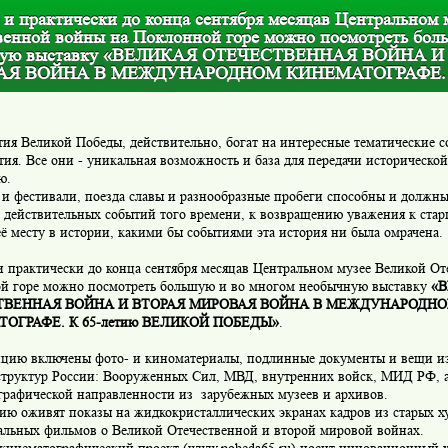
 и практически до конца сентября месяцав Центральном 
венной войны на Поклонной горе можно посмотреть бол
ную выставку «ВЕЛИКАЯ ОТЕЧЕСТВЕННАЯ ВОЙНА И
АЯ ВОЙНА В МЕЖДУНАРОДНОМ КИНЕМАТОГРАФЕ.
тия Великой Победы, действительно, богат на интересные тематические с
ия. Все они - уникальная возможность и база для передачи историческо
ю.
и фестивали, поезда славы и разнообразные пробеги способны и должны
 действительных событий того времени, к возвращению уважения к ста
её месту в истории, какими бы событиями эта история ни была омрачена.
и практически до конца сентября месяцав Центральном музее Великой О
й горе можно посмотреть большую и во многом необычную выставку
«
ТВЕННАЯ ВОЙНА И ВТОРАЯ МИРОВАЯ ВОЙНА В МЕЖДУНАРОДН
ОГРАФЕ. К 65-летию ВЕЛИКОЙ ПОБЕДЫ»
.
ицию включены фото- и киноматериалы, подлинные документы и вещи и
структур России: Вооруженных Сил, МВД, внутренних войск, МИД РФ, 
графической направленности из зарубежных музеев и архивов.
ию оживят показы на жидкокристаллических экранах кадров из старых х
альных фильмов о Великой Отечественной и второй мировой войнах.