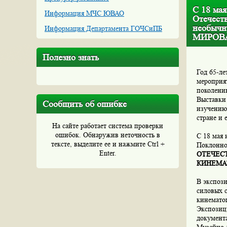
С 18 мая
Информация МЧС ЮВАО
Отечест
необыч
Информация Департамента ГОЧСиПБ
МИРОВ
Полезно знать
Год 65-ле
мероприят
поколени
Выставки 
Сообщить об ошибке
изучению
стране и 
На сайте работает система проверки
ошибок. Обнаружив неточность в
С 18 мая 
тексте, выделите ее и нажмите Ctrl +
Поклонно
Enter.
ОТЕЧЕС
КИНЕМАТ
В экспоз
силовых 
кинемато
Экспозиц
документ