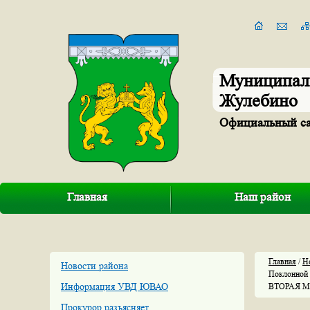
Муниципал
Жулебино
Официальный с
Главная
Наш район
Главная
/
Н
Новости района
Поклонной
Информация УВД ЮВАО
ВТОРАЯ 
Прокурор разъясняет