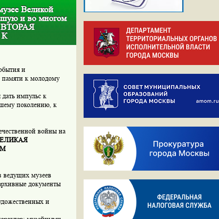
музее Великой
ьшую и во многом
 ВТОРАЯ
 К
обытия и
й памяти к молодому
 дать импульс к
ршему поколению, к
течественной войны на
ВЕЛИКАЯ
ОМ
з ведущих музеев
архивные документы
удожественных и