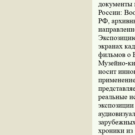
документы 
России: Во
РФ, архивн
направленн
Экспозицию
экранах ка
фильмов о 
Музейно-ки
носит инно
применение
представля
реальные и
экспозиции
аудиовизуа
зарубежных
хроники из