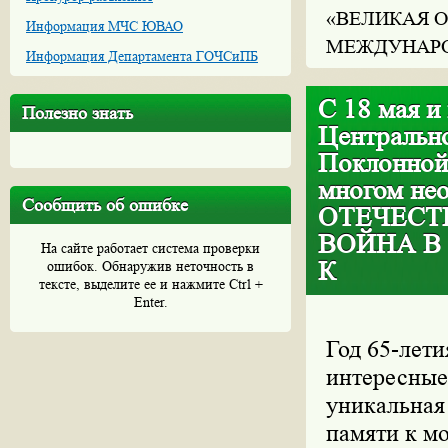
«ВЕЛИКАЯ О
Информация МЧС ЮВАО
МЕЖДУНАРО
Информация Департамента ГОЧСиПБ
С 18 мая и
Полезно знать
Центральн
Поклонной
многом не
Сообщить об ошибке
ОТЕЧЕСТ
ВОЙНА В
На сайте работает система проверки
К
ошибок. Обнаружив неточность в
тексте, выделите ее и нажмите Ctrl +
Enter.
Год 65-лети
интересные
уникальная
памяти к м