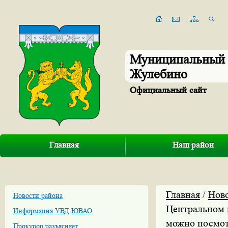
Муниципальный 
Жулебино
Официальный сайт
Главная
Наш район
Главная
/
Нов
Новости района
Центральном 
Информация УВД ЮВАО
можно посмот
Прокурор разъясняет