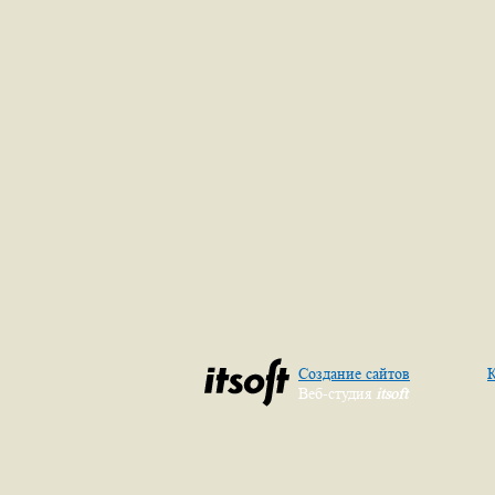
Создание сайтов
К
Веб-студия
itsoft