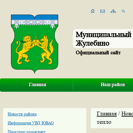
Муниципальный 
Жулебино
Официальный сайт
Главная
Наш район
Главная
/
Нов
Новости района
тепло
Информация УВД ЮВАО
Прокурор разъясняет