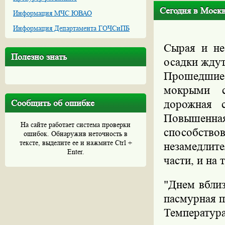
Сегодня в Москв
Информация МЧС ЮВАО
Информация Департамента ГОЧСиПБ
Сырая и не
Полезно знать
осадки ждут
Прошедшие 
мокрыми с
Сообщить об ошибке
дорожная с
Повышенна
На сайте работает система проверки
способств
ошибок. Обнаружив неточность в
тексте, выделите ее и нажмите Ctrl +
незамедлите
Enter.
части, и на 
"Днем вбли
пасмурная п
Температура