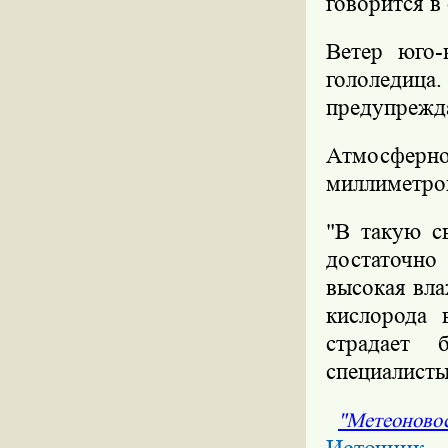
говорится в
Ветер юго-
гололедица
предупрежд
Атмосферн
миллиметров
"В такую с
достаточно
высокая вл
кислорода 
страдает 
специалисты
"Метеоново