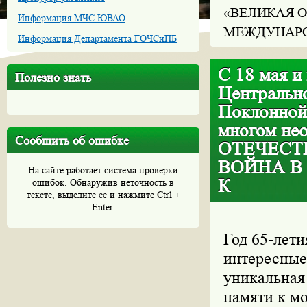
«ВЕЛИКАЯ О
Информация МЧС ЮВАО
МЕЖДУНАРО
Информация Департамента ГОЧСиПБ
С 18 мая и
Полезно знать
Центральн
Поклонной
многом не
Сообщить об ошибке
ОТЕЧЕСТ
ВОЙНА В
На сайте работает система проверки
К
ошибок. Обнаружив неточность в
тексте, выделите ее и нажмите Ctrl +
Enter.
Год 65-лети
интересные
уникальная
памяти к м