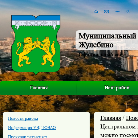
Муниципальный 
Жулебино
Официальный сайт
Главная
Наш район
Главная
/
Нов
Новости района
Центральном 
Информация УВД ЮВАО
можно посмот
Прокурор разъясняет