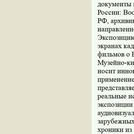
документы 
России: Во
РФ, архивн
направленн
Экспозицию
экранах ка
фильмов о 
Музейно-ки
носит инно
применение
представля
реальные и
экспозиции
аудиовизуа
зарубежных
хроники из