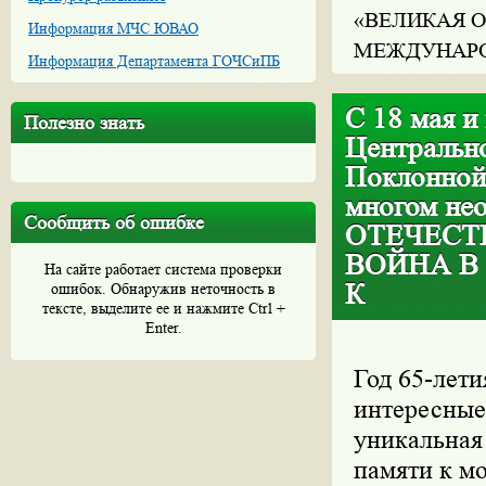
«ВЕЛИКАЯ О
Информация МЧС ЮВАО
МЕЖДУНАРО
Информация Департамента ГОЧСиПБ
С 18 мая и
Полезно знать
Центральн
Поклонной
многом не
Сообщить об ошибке
ОТЕЧЕСТ
ВОЙНА В
На сайте работает система проверки
К
ошибок. Обнаружив неточность в
тексте, выделите ее и нажмите Ctrl +
Enter.
Год 65-лети
интересные
уникальная
памяти к м