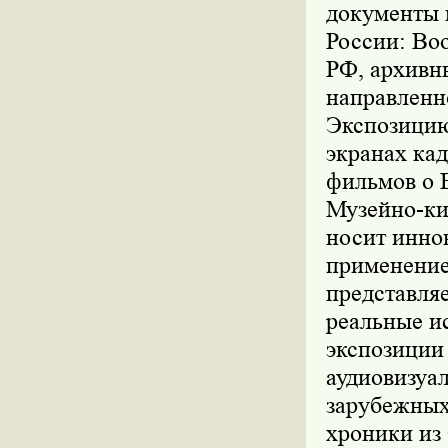
документы 
России: Во
РФ, архивн
направленн
Экспозицию
экранах ка
фильмов о 
Музейно-ки
носит инно
применение
представля
реальные и
экспозиции
аудиовизуа
зарубежных
хроники из