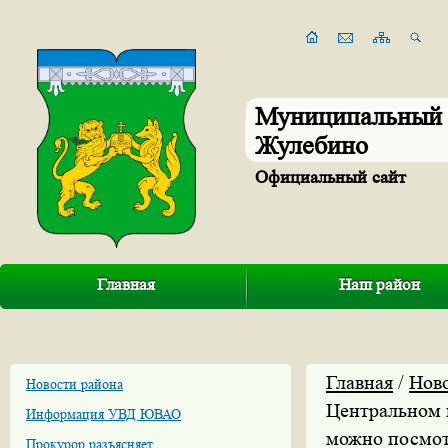
Муниципальный 
Жулебино
Официальный сайт
Главная
Наш район
Главная
/
Нов
Новости района
Центральном 
Информация УВД ЮВАО
можно посмот
Прокурор разъясняет