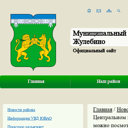
Муниципальный 
Жулебино
Официальный сайт
Главная
Наш район
Главная
/
Нов
Новости района
Центральном 
Информация УВД ЮВАО
можно посмот
Прокурор разъясняет