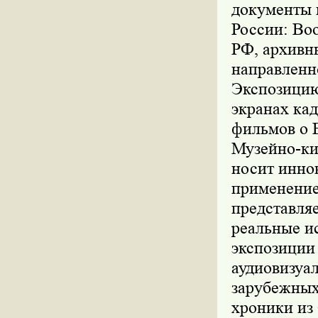
документы 
России: Во
РФ, архивн
направленн
Экспозицию
экранах ка
фильмов о 
Музейно-ки
носит инно
применение
представля
реальные и
экспозиции
аудиовизуа
зарубежных
хроники из