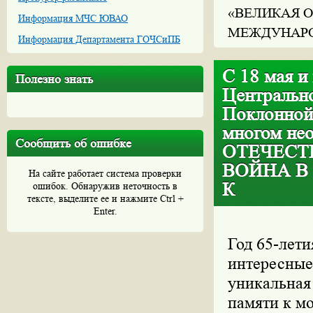
«ВЕЛИКАЯ О
Информация МЧС ЮВАО
МЕЖДУНАРО
Информация Департамента ГОЧСиПБ
С 18 мая и
Полезно знать
Центральн
Поклонной
многом не
Сообщить об ошибке
ОТЕЧЕСТ
ВОЙНА В
На сайте работает система проверки
К
ошибок. Обнаружив неточность в
тексте, выделите ее и нажмите Ctrl +
Enter.
Год 65-лети
интересные
уникальная
памяти к м