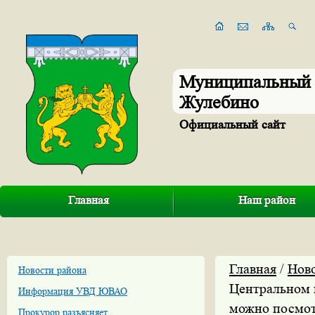
Муниципальный 
Жулебино
Официальный сайт
Главная
Наш район
Главная
/
Нов
Новости района
Центральном 
Информация УВД ЮВАО
можно посмот
Прокурор разъясняет