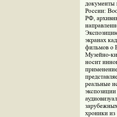
документы 
России: Во
РФ, архивн
направленн
Экспозицию
экранах ка
фильмов о 
Музейно-ки
носит инно
применение
представля
реальные и
экспозиции
аудиовизуа
зарубежных
хроники из