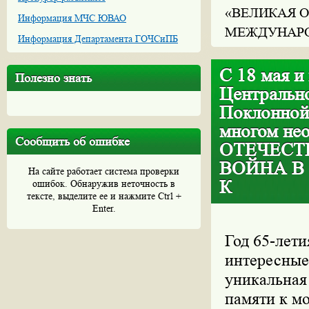
«ВЕЛИКАЯ О
Информация МЧС ЮВАО
МЕЖДУНАРО
Информация Департамента ГОЧСиПБ
С 18 мая и
Полезно знать
Центральн
Поклонной
многом не
Сообщить об ошибке
ОТЕЧЕСТ
ВОЙНА В
На сайте работает система проверки
К
ошибок. Обнаружив неточность в
тексте, выделите ее и нажмите Ctrl +
Enter.
Год 65-лети
интересные
уникальная
памяти к м