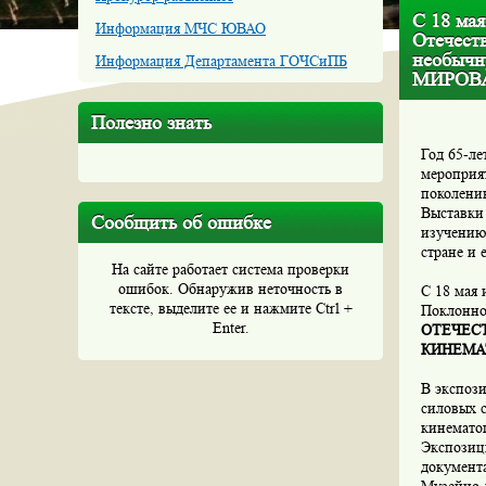
С 18 мая
Информация МЧС ЮВАО
Отечест
необыч
Информация Департамента ГОЧСиПБ
МИРОВ
Полезно знать
Год 65-ле
мероприят
поколени
Выставки 
Сообщить об ошибке
изучению
стране и 
На сайте работает система проверки
ошибок. Обнаружив неточность в
С 18 мая 
тексте, выделите ее и нажмите Ctrl +
Поклонно
Enter.
ОТЕЧЕС
КИНЕМАТ
В экспоз
силовых 
кинемато
Экспозиц
документ