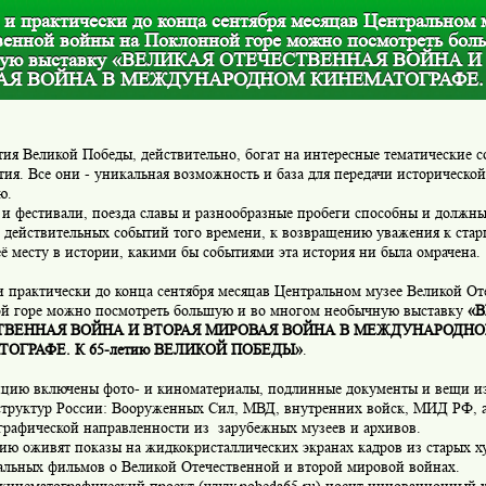
 и практически до конца сентября месяцав Центральном 
венной войны на Поклонной горе можно посмотреть бол
ную выставку «ВЕЛИКАЯ ОТЕЧЕСТВЕННАЯ ВОЙНА И
АЯ ВОЙНА В МЕЖДУНАРОДНОМ КИНЕМАТОГРАФЕ.
тия Великой Победы, действительно, богат на интересные тематические с
ия. Все они - уникальная возможность и база для передачи историческо
ю.
и фестивали, поезда славы и разнообразные пробеги способны и должны
 действительных событий того времени, к возвращению уважения к ста
её месту в истории, какими бы событиями эта история ни была омрачена.
и практически до конца сентября месяцав Центральном музее Великой О
й горе можно посмотреть большую и во многом необычную выставку
«
ТВЕННАЯ ВОЙНА И ВТОРАЯ МИРОВАЯ ВОЙНА В МЕЖДУНАРОДН
ОГРАФЕ. К 65-летию ВЕЛИКОЙ ПОБЕДЫ»
.
ицию включены фото- и киноматериалы, подлинные документы и вещи и
структур России: Вооруженных Сил, МВД, внутренних войск, МИД РФ, 
графической направленности из зарубежных музеев и архивов.
ию оживят показы на жидкокристаллических экранах кадров из старых х
альных фильмов о Великой Отечественной и второй мировой войнах.