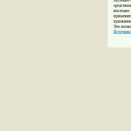
Музейно-
средства
наследие
применят
художник
Это позво
Источник