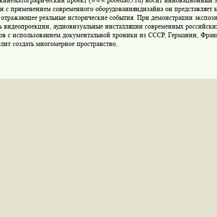
кинематографический проект (www.pobeda65.ru) носит инновационный 
ми с применением современного оборудованияидизайна он представляет 
, отражающее реальные исторические события. При демонстрации экспоз
ь видеопроекции, аудиовизуальные инсталляции современных российски
ов с использованием документальной хроники из СССР, Германии, Фра
лит создать многомерное пространство,