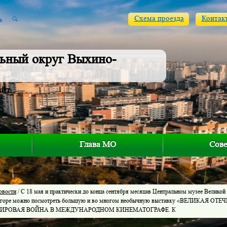
Схема проезда
Контак
ьный округ Выхино-
айт
Глава МО
Сове
овости
/ С 18 мая и практически до конца сентября месяцав Центральном музее Великой
 горе можно посмотреть большую и во многом необычную выставку «ВЕЛИКАЯ 
МИРОВАЯ ВОЙНА В МЕЖДУНАРОДНОМ КИНЕМАТОГРАФЕ. К