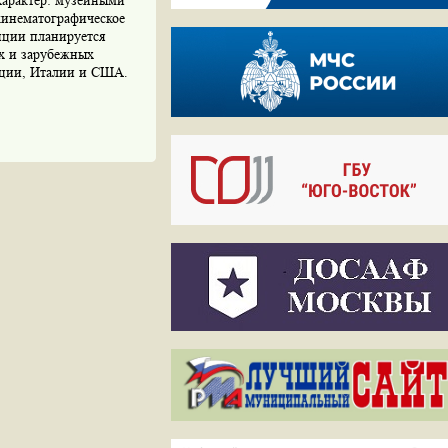
характер: музейными
кинематографическое
иции планируется
х и зарубежных
нции, Италии и США.