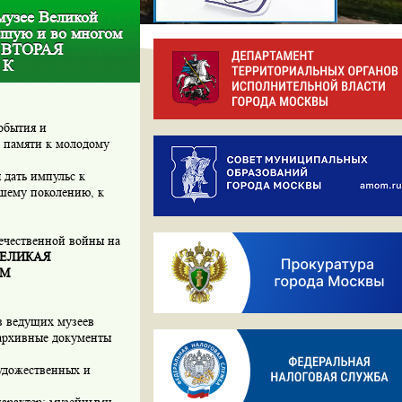
музее Великой
ьшую и во многом
 ВТОРАЯ
 К
обытия и
й памяти к молодому
 дать импульс к
ршему поколению, к
течественной войны на
ВЕЛИКАЯ
ОМ
з ведущих музеев
архивные документы
удожественных и