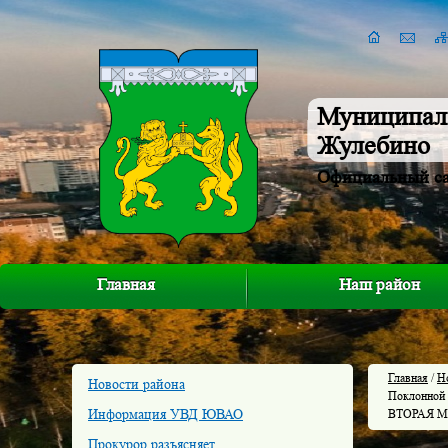
Муниципал
Жулебино
Официальный с
Главная
Наш район
Главная
/
Н
Новости района
Поклонной
Информация УВД ЮВАО
ВТОРАЯ 
Прокурор разъясняет