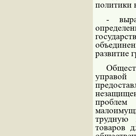
политики 
- выр
опреде
государ
объединен
развитие 
Общест
управой 
предоста
незащище
проблем
малоимущи
трудную 
товаров д
обществен