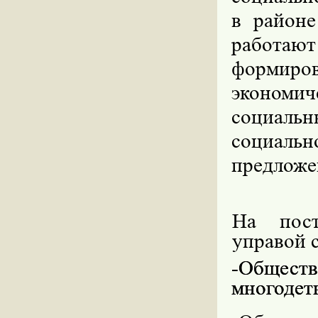
в районе
работают
формир
экономи
социаль
социаль
предложе
На пост
управой 
-Общес
многодет