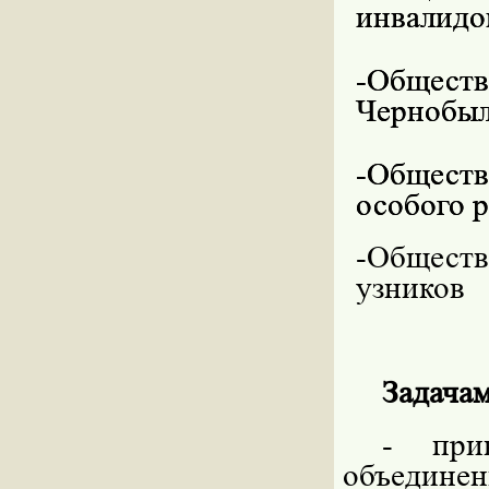
инвалидо
-Общес
Чернобыл
-Общест
особого 
-Обществ
узников
Задачам
- при
объедине