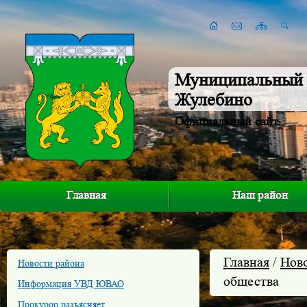
Муниципальный 
Жулебино
Официальный сайт
Главная
Наш район
Главная
/
Нов
Новости района
общества
Информация УВД ЮВАО
Прокурор разъясняет