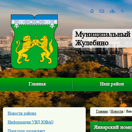
Муниципальный 
Жулебино
Официальный сайт
Главная
Наш район
Главная
/
Новости
/ Ян
Новости района
Информация УВД ЮВАО
Январский но
Прокурор разъясняет