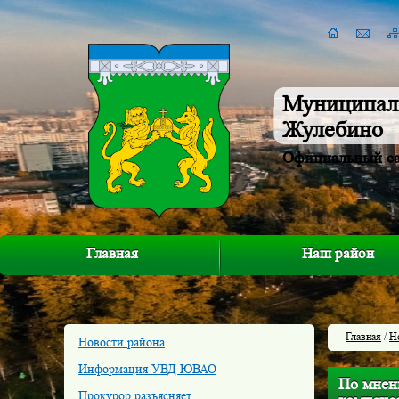
Муниципал
Жулебино
Официальный с
Главная
Наш район
Главная
/
Н
Новости района
Информация УВД ЮВАО
По мнен
Прокурор разъясняет