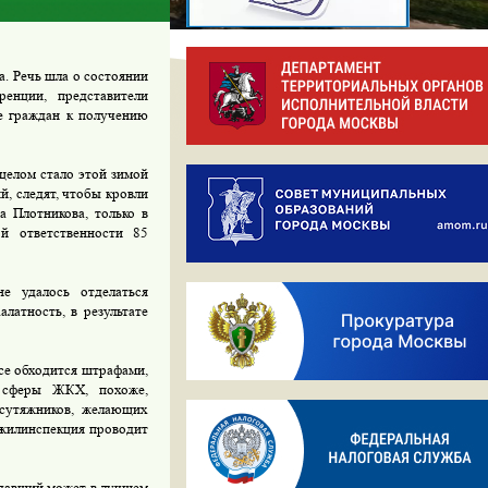
. Речь шла о состоянии
енции, представители
е граждан к получению
целом стало этой зимой
, следят, чтобы кровли
 Плотникова, только в
й ответственности 85
е удалось отделаться
латность, в результате
се обходится штрафами,
и сферы ЖКХ, похоже,
 сутяжников, желающих
сжилинспекция проводит
адавший может в лучшем