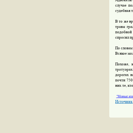
случае по
судебная 
В то же в
травм гра
подобной 
спросил п
По словам
Всякое мо
Похоже, 
тротуарах
дорогах н
почти 750 
них те, кт
"Новые изв
Источник