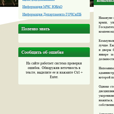
компенс
Информация МЧС ЮВАО
Информация Департамента ГОЧСиПБ
Накануне 
крыш, ул
Госадмтех
Полезно знать
компенсац
Коммуналь
лучше. Еж
и дворы б
Сообщить об ошибке
январе з
должностн
На сайте работает система проверки
ошибок. Обнаружив неточность в
Напомним
тексте, выделите ее и нажмите Ctrl +
администр
Enter.
которой п
Однако ст
дисципли
укоренили
нажиться,
собственн
Адвокаты 