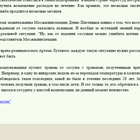
лучить возмещение расходов на лечение. Как правило, это несколько тыся
тяжба продлится несколько месяцев.
ремя замначальника Мосжилинспекции Денис Плотников заявил о том, что восе
жданами от сосулек оказались ложными. И вообще за истекший зимний пе
реальной ситуации. "Ну, как от падения сосульки можно ушибить копчик 
редставитель Мосжилинспекции.
 врача-реаниматолога Артема Лугового, каждую такую ситуацию нужно рассма
жет быть.
коммунальщики путают травмы от сосулек с травмами, полученными при
. Например, в одну из январских недель из-за перепадов температуры и халат
аблюдалась такая гололедица, какой не было в течение последних 28 лет. З
человек получили травмы, в том числе дети. И это только те, кто обратился к
о пытался отсудить у властей компенсации, на данный момент неизвестно.
естия"