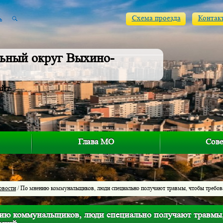
Схема проезда
Контак
ьный округ Выхино-
айт
Глава МО
Сове
овости
/ По мнению коммунальщиков, люди специально получают травмы, чтобы требов
ию коммунальщиков, люди специально получают травмы,