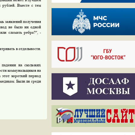
ч рублей. Вместе с тем
мь заявлений получения
риод не было ни одной
или сломать ребра?", -
тривать в отдельности.
 падении на скользких
ности коммунальщиков на
а этот короткий период
 медикам. Были ли среди