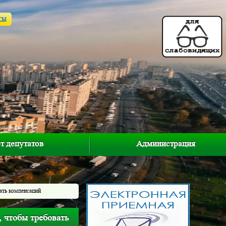
ты
т депутатов
Администрация
ать компенсаций
 чтобы требовать