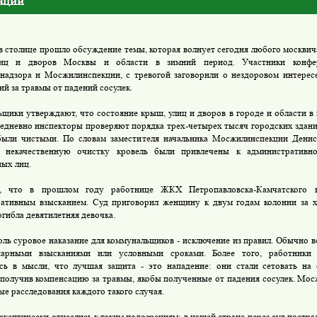
аций
в столице прошло обсуждение темы, которая волнует сегодня любого москвича
иц и дворов Москвы и области в зимний период. Участники конфер
надзора и Мосжилинспекции, с тревогой заговорили о нездоровом интерес
ий за травмы от падений сосулек.
щики утверждают, что состояние крыш, улиц и дворов в городе и области в 
едневно инспекторы проверяют порядка трех-четырех тысяч городских зданий
ыли чистыми. По словам заместителя начальника Мосжилинспекции Дениса
а некачественную очистку кровель были привлечены к административно
ых лиц.
, что в прошлом году работнице ЖКХ Петропавловска-Камчатского н
ативным взысканием. Суд приговорил женщину к двум годам колонии за ха
огибла девятилетняя девочка.
оль суровое наказание для коммунальщиков - исключение из правил. Обычно в
нарными взысканиями или условными сроками. Более того, работник
сь в мысли, что лучшая защита - это нападение: они стали сетовать на
 получив компенсацию за травмы, якобы полученные от падения сосулек. Мо
ые расследования каждого такого случая.
скептически отнеслись к таким подозрениям: в нашей стране через суд постр