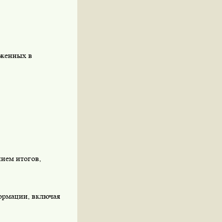
аженных в
ием итогов,
формации, включая