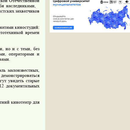
икой Отечественной
бя наследниками,
стских захватчиков
натами киностудий:
ототехникой времен
, но и с теми, без
ами, операторами и
вами.
аль малоизвестных,
демонстрироваться
гут увидеть старые
12 документальных
етний кинотеатр для