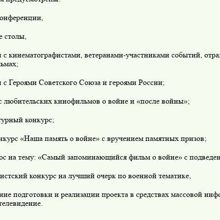
конференции,
е столы,
чи с кинематографистами, ветеранами-участниками событий, отр
ьмах;
и с Героями Советского Союза и героями России;
рс любительских кинофильмов о войне и «после войны»;
турный конкурс;
нкурс «Наша память о войне» с вручением памятных призов;
рос на тему: «Самый запоминающийся фильм о войне» с подведен
истский конкурс на лучший очерк по военной тематике,
ние подготовки и реализации проекта в средствах массовой ин
телевидение.