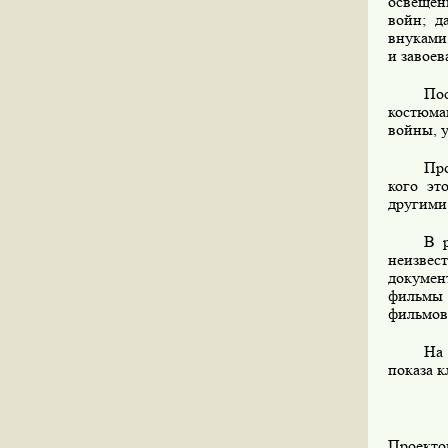
освещен
войн; д
внуками
и завоев
Пос
костюма
войны, 
Про
кого эт
другими 
В 
неизвес
докумен
фильмы 
фильмов
На 
показа к
Проекто