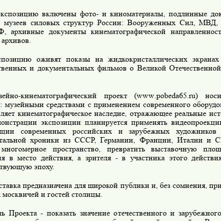
экспозицию включены фото- и киноматериалы, подлинные до
 музеев силовых структур России: Вооруженных Сил, МВД, 
, архивные документы кинематографической направленно
 архивов.
спозицию оживят показы на жидкокристаллических экранах
твенных и документальных фильмов о Великой Отечественной
зейно-кинематографический проект (
www
.
pobeda
65.
ru
) нос
р: музейными средствами с применением современного оборудо
вляет кинематографическое наследие, отражающее реальные ист
онстрации экспозиции планируется применять видеопроекции
ляции современных российских и зарубежных художников 
тальной хроники из СССР, Германии, Франции, Италии и 
 многомерное пространство, превратить выставочную пло
ия в место действия, а зрителя - в участника этого действ
ствующую эпоху.
тавка предназначена для широкой публики и, без сомнения, пр
 москвичей и гостей столицы.
ь Проекта - показать значение отечественного и зарубежног