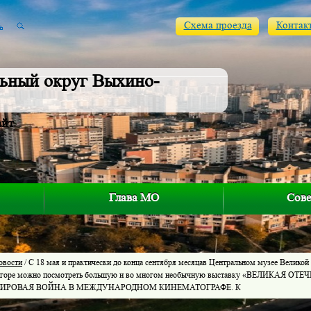
Схема проезда
Контак
ьный округ Выхино-
айт
Глава МО
Сове
овости
/ С 18 мая и практически до конца сентября месяцав Центральном музее Великой
 горе можно посмотреть большую и во многом необычную выставку «ВЕЛИКАЯ 
МИРОВАЯ ВОЙНА В МЕЖДУНАРОДНОМ КИНЕМАТОГРАФЕ. К