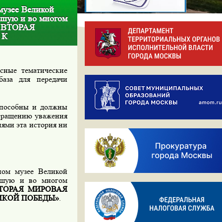
музее Великой
ьшую и во многом
 ВТОРАЯ
 К
сные тематические
аза для передачи
способны и должны
звращению уважения
иями эта история ни
ном музее Великой
ьшую и во многом
ТОРАЯ МИРОВАЯ
ИКОЙ ПОБЕДЫ»
.