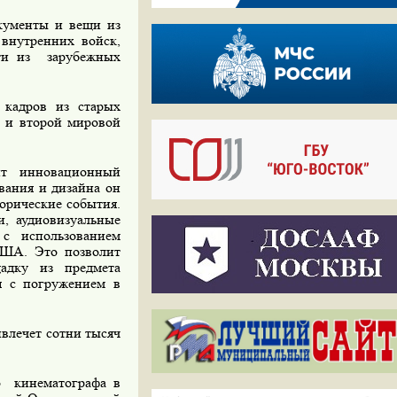
кументы и вещи из
внутренних войск,
сти из
зарубежных
 кадров из старых
 и второй мировой
ит инновационный
вания
и
дизайна он
орические события.
, аудиовизуальные
с использованием
США. Это позволит
щадку из предмета
ия с погружением в
ивлечет сотни тысяч
о
кинематографа в