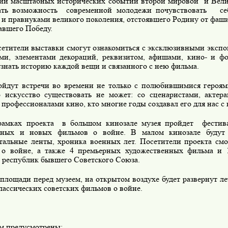
ии масштабных исторических событий второй мировой
и Вел
ать возможность
современной молодежи почувствовать
се
 и правнуками великого поколения, отстоявшего Родину от фаши
авшего Победу.
етители выставки смогут ознакомиться с эксклюзивными экспо
ми, элементами декораций, реквизитом, афишами, кино- и ф
узнать историю каждой вещи и связанного с нею фильма.
йдут встречи во времени не только с полюбившимися героями
о искусство существовать не может: со сценаристами, актер
профессионалами кино, кто многие годы создавал его для нас с 
рамках проекта
в большом кинозале музея пройдет
фестив
тных и новых фильмов о войне. В малом кинозале будут 
тальные ленты, хроника военных лет. Посетители проекта смо
о войне, а также 4 премьерных художественных фильма и 
 республик бывшего Советского Союза.
площади перед музеем, на открытом воздухе будет развернут л
лассических советских фильмов о войне.
м предусмотрены: