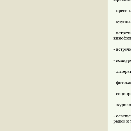
- пресс-
- круглы
- встре
кинофил
- встреч
- конку
- литера
- фотоко
- соцоп
- журнал
- освеще
радио и 