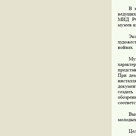
В 
ведущих
МИД РФ
музеев и
Эк
художес
войнах.
Му
характе
предста
При дем
инстал
докумен
создать
обозрен
соответ
Выс
молодых
Цел