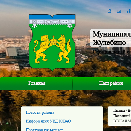
Муниципал
Жулебино
Официальный с
Главная
Наш район
Главная
/
Н
Новости района
Поклонной
Информация УВД ЮВАО
ВТОРАЯ 
Прокурор разъясняет