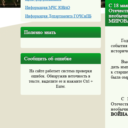
С 18 мая
Информация МЧС ЮВАО
Отечест
необыч
Информация Департамента ГОЧСиПБ
МИРОВ
Полезно знать
Год
событи
историч
Сообщить об ошибке
Выс
дать им
На сайте работает система проверки
к старше
ошибок. Обнаружив неточность в
была омр
тексте, выделите ее и нажмите Ctrl +
Enter.
С 
Отечест
необычн
ВОЙНА 