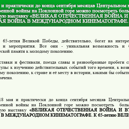
 и практически до конца сентября месяцав Центральном 
венной войны на Поклонной горе можно посмотреть бол
ную выставку «ВЕЛИКАЯ ОТЕЧЕСТВЕННАЯ ВОЙНА И
АЯ ВОЙНА В МЕЖДУНАРОДНОМ КИНЕМАТОГРАФЕ.
 65-летия Великой Победы, действительно, богат на интере
я и мероприятия. Все они - уникальная возможность и б
еской памяти к молодому поколению.
тавки и фестивали, поезда славы и разнообразные пробеги 
пульс к изучению действительных событий того времени, к во
му поколению, к стране и её месту в истории, какими бы событ
ачена.
18 мая и практически до конца сентября месяцав Централь
венной войны на Поклонной горе можно посмотреть
бол
ую выставку
«ВЕЛИКАЯ ОТЕЧЕСТВЕННАЯ ВОЙНА И В
В МЕЖДУНАРОДНОМ КИНЕМАТОГРАФЕ. К 65-летию ВЕЛ