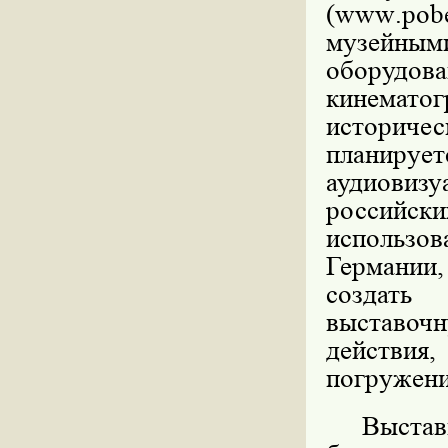
(
www
.
pob
музейным
оборудова
кинематог
историчес
планир
аудиови
россий
использо
Германии
создать 
выставочн
действия,
погружени
Выстав