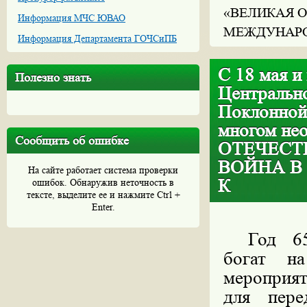
«ВЕЛИКАЯ О
Информация МЧС ЮВАО
МЕЖДУНАРО
Информация Департамента ГОЧСиПБ
С 18 мая и
Полезно знать
Центральн
Поклонной
многом не
Сообщить об ошибке
ОТЕЧЕСТ
ВОЙНА В
На сайте работает система проверки
К
ошибок. Обнаружив неточность в
тексте, выделите ее и нажмите Ctrl +
Enter.
Год 65
богат н
мероприят
для пере