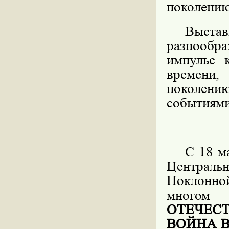
поколению
Выста
разнообр
импульс 
времени
поколению
событиями
С 18 м
Центральн
Поклонно
многом
ОТЕЧЕС
ВОЙНА 