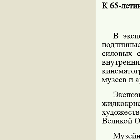
К 65-ле
В эксп
подлинны
силовых 
внутренн
кинематог
музеев и 
Экс
жидкокри
художес
Великой О
Музе