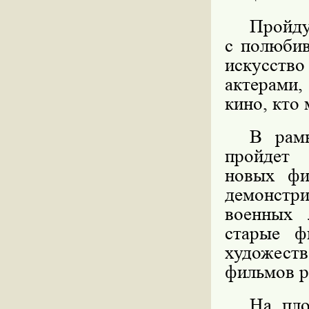
Пройд
с полюбив
искусство
актерами
кино, кто 
В рамк
пройдет
новых фи
демонстр
военных 
старые ф
художес
фильмов р
На пло