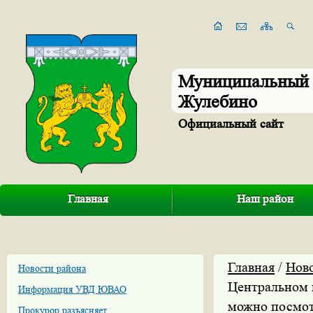
Муниципальный 
Жулебино
Официальный сайт
Главная
Наш район
Главная
/
Нов
Новости района
Центральном 
Информация УВД ЮВАО
можно посмот
Прокурор разъясняет