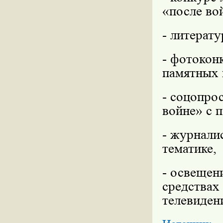
«после во
- литерат
- фотокон
памятных 
- соцопро
войне» с 
- журнали
тематике,
- освещен
средствах
телевиден