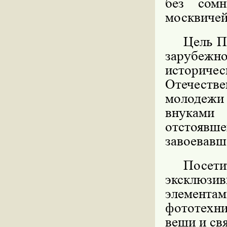
без сомн
москвичей
Цель П
зарубежно
историче
Отечестве
молодежи
внуками
отстоявш
завоевавш
Посет
эксклюзив
элементам
фототехни
вещи и св