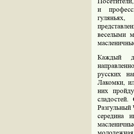
Посетители,
и професс
гуляньях,
представл
веселыми м
масленичные
Каждый д
направленн
русских на
Лакомки, и
них пройду
сладостей.
Разгульный 
середина и
масленичны
молодежная