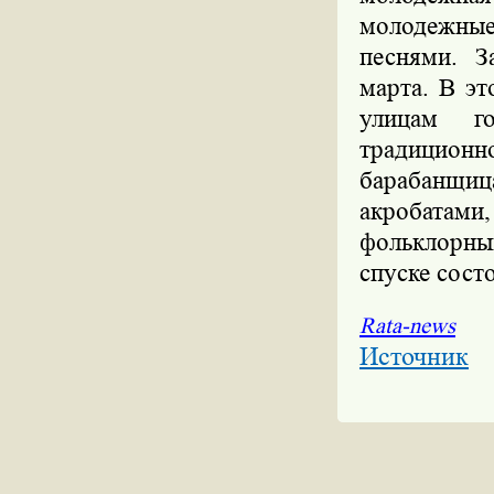
молодежные
песнями. З
марта. В э
улицам г
традицио
барабанщ
акробатами
фольклорн
спуске сост
Rata-news
Источник