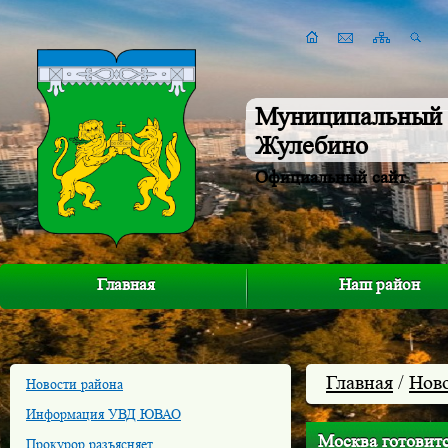
Муниципальный 
Жулебино
Официальный сайт
Главная
Наш район
Главная
/
Нов
Новости района
Информация УВД ЮВАО
Москва готовит
Прокурор разъясняет