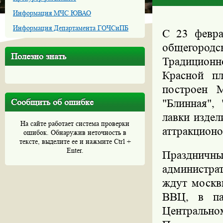
Информация МЧС ЮВАО
Информация Департамента ГОЧСиПБ
С 23 февра
общегоро
Полезно знать
Традиционно
Красной п
построен М
Сообщить об ошибке
"Блинная",
лавки изде
На сайте работает система проверки
аттракционо
ошибок. Обнаружив неточность в
тексте, выделите ее и нажмите Ctrl +
Enter.
Праздничн
администра
ждут москв
ВВЦ, в пар
Центральн