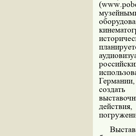
(
www
.
pob
музейным
оборудова
кинематог
историчес
планир
аудиови
россий
использо
Германии
создать 
выставочн
действия,
погружени
Выстав