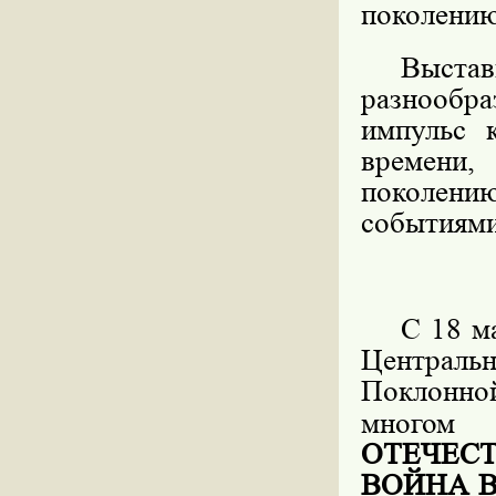
поколению
Выста
разнообр
импульс 
времени
поколению
событиями
С 18 м
Центральн
Поклонно
многом
ОТЕЧЕС
ВОЙНА 