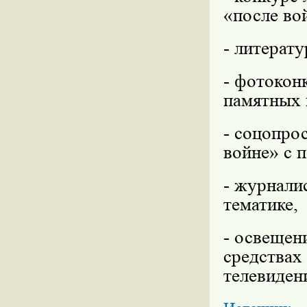
«после во
- литерат
- фотокон
памятных 
- соцопро
войне» с 
- журнали
тематике,
- освещен
средствах
телевиден