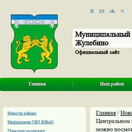
Муниципальный 
Жулебино
Официальный сайт
Главная
Наш район
Главная
/
Нов
Новости района
Центральном 
Информация УВД ЮВАО
можно посмот
Прокурор разъясняет