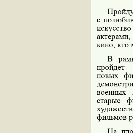
Пройд
с полюбив
искусство
актерами
кино, кто 
В рамк
пройдет
новых фи
демонстр
военных 
старые ф
художес
фильмов р
На пло