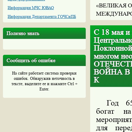
«ВЕЛИКАЯ О
Информация МЧС ЮВАО
МЕЖДУНАРО
Информация Департамента ГОЧСиПБ
С 18 мая и
Полезно знать
Центральн
Поклонной
многом не
Сообщить об ошибке
ОТЕЧЕСТ
ВОЙНА В
На сайте работает система проверки
К
ошибок. Обнаружив неточность в
тексте, выделите ее и нажмите Ctrl +
Enter.
Год 65
богат н
мероприят
для пере