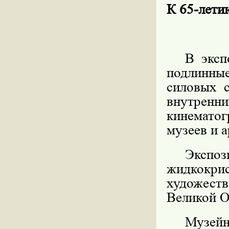
К 65-ле
В эксп
подлинны
силовых 
внутренн
кинематог
музеев и 
Экс
жидкокри
художес
Великой О
Музе