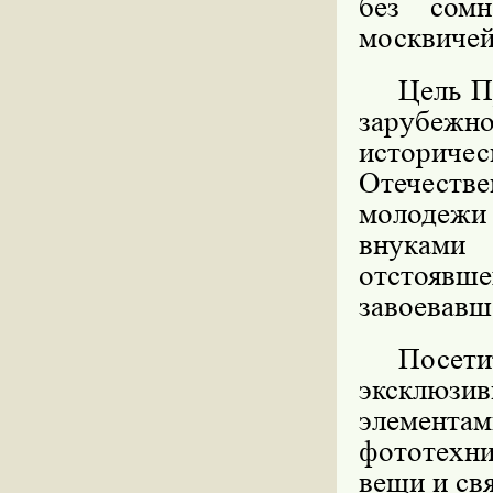
без сомн
москвичей
Цель П
зарубежно
историче
Отечестве
молодежи
внуками
отстоявш
завоевавш
Посет
эксклюзив
элементам
фототехни
вещи и св