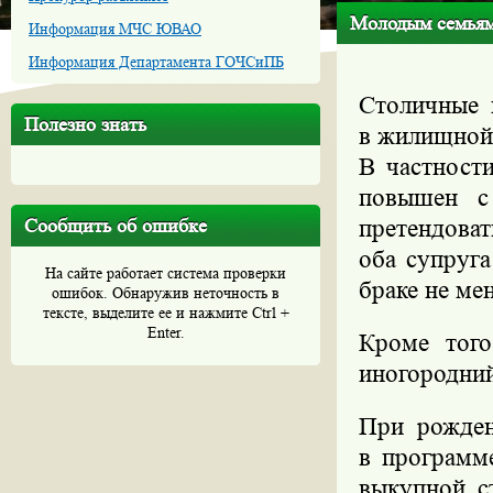
Молодым семьям
Информация МЧС ЮВАО
Информация Департамента ГОЧСиПБ
Столичные 
Полезно знать
в жилищной
В частности
повышен с
Сообщить об ошибке
претендов
оба супруга
На сайте работает система проверки
браке не мен
ошибок. Обнаружив неточность в
тексте, выделите ее и нажмите Ctrl +
Enter.
Кроме того
иногородний
При рожден
в программ
выкупной с