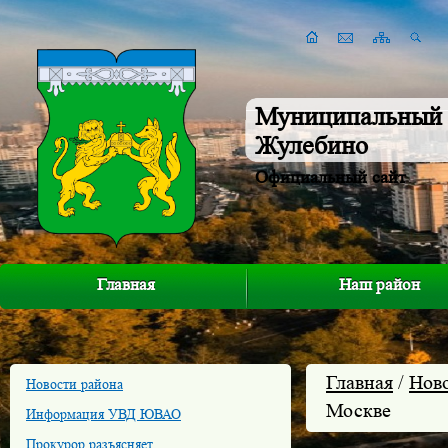
Муниципальный 
Жулебино
Официальный сайт
Главная
Наш район
Главная
/
Нов
Новости района
Москве
Информация УВД ЮВАО
Прокурор разъясняет