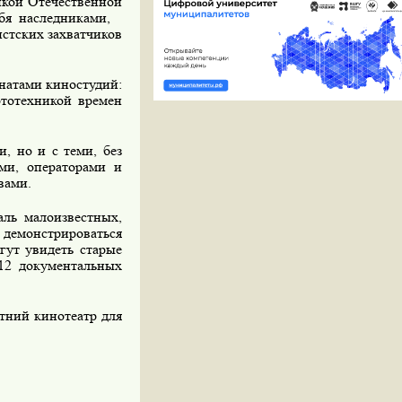
икой Отечественной
бя наследниками,
стских захватчиков
натами киностудий:
ототехникой времен
, но и с теми, без
ами, операторами и
вами.
аль малоизвестных,
демонстрироваться
гут увидеть старые
12 документальных
етний кинотеатр для