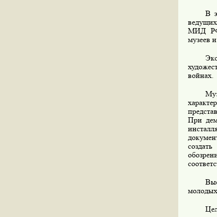
В 
ведущих
МИД РФ
музеев и
Эк
художес
войнах.
Му
характе
предста
При дем
инстал
докумен
создать
обозрен
соответ
Выс
молодых
Цел