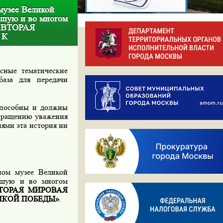
музее Великой
ьшую и во многом
 ВТОРАЯ
 К
сные тематические
аза для передачи
способны и должны
звращению уважения
иями эта история ни
ном музее Великой
ьшую и во многом
ТОРАЯ МИРОВАЯ
ИКОЙ ПОБЕДЫ»
.