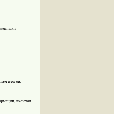
аженных в
ием итогов,
формации, включая