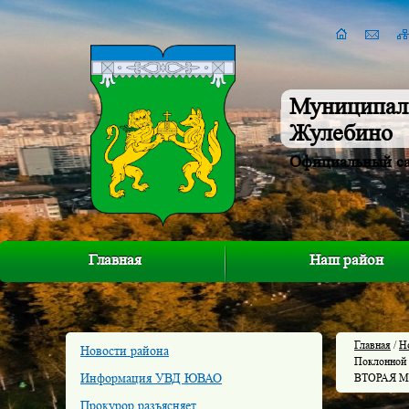
Муниципал
Жулебино
Официальный с
Главная
Наш район
Главная
/
Н
Новости района
Поклонной
Информация УВД ЮВАО
ВТОРАЯ 
Прокурор разъясняет