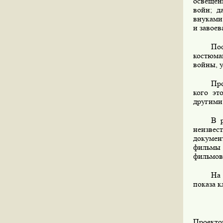
освещен
войн; д
внуками
и завоев
Пос
костюма
войны, 
Про
кого эт
другими 
В 
неизвес
докумен
фильмы 
фильмов
На 
показа к
Проекто