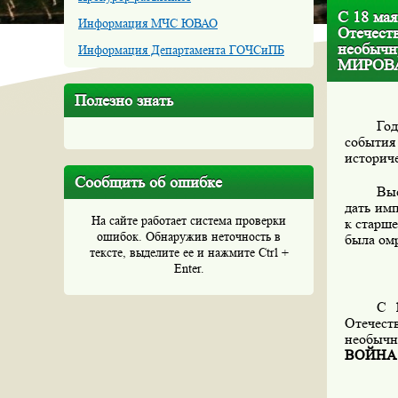
С 18 мая
Информация МЧС ЮВАО
Отечест
необыч
Информация Департамента ГОЧСиПБ
МИРОВ
Полезно знать
Год
событи
историч
Сообщить об ошибке
Выс
дать им
На сайте работает система проверки
к старше
ошибок. Обнаружив неточность в
была омр
тексте, выделите ее и нажмите Ctrl +
Enter.
С 
Отечест
необычн
ВОЙНА 