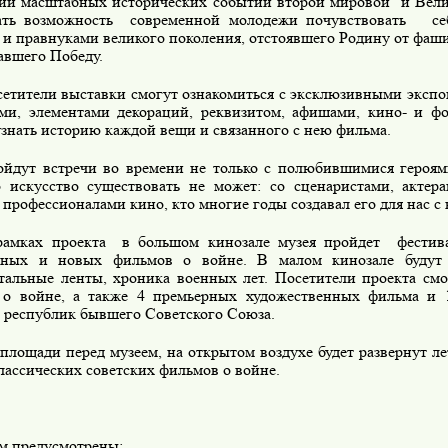
ии масштабных исторических событий второй мировой
и Вел
ать возможность
современной молодежи почувствовать
се
 и правнуками великого поколения, отстоявшего Родину от фаши
авшего Победу.
етители выставки смогут ознакомиться с эксклюзивными экспо
ми, элементами декораций, реквизитом, афишами, кино- и ф
узнать историю каждой вещи и связанного с нею фильма.
йдут встречи во времени не только с полюбившимися героями
о искусство существовать не может: со сценаристами, актер
профессионалами кино, кто многие годы создавал его для нас с 
рамках проекта
в большом кинозале музея пройдет
фестив
тных и новых фильмов о войне. В малом кинозале будут 
тальные ленты, хроника военных лет. Посетители проекта смо
о войне, а также 4 премьерных художественных фильма и 
 республик бывшего Советского Союза.
площади перед музеем, на открытом воздухе будет развернут л
лассических советских фильмов о войне.
м предусмотрены: