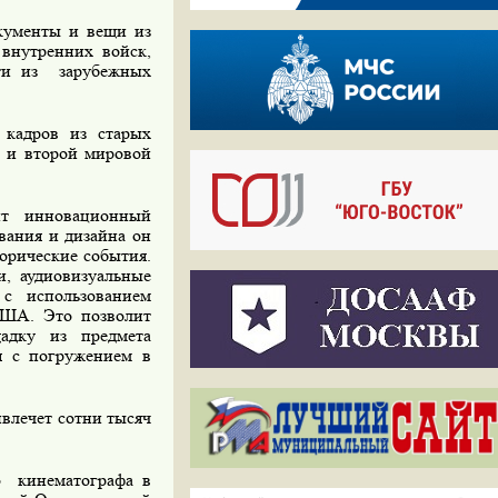
кументы и вещи из
внутренних войск,
сти из
зарубежных
 кадров из старых
 и второй мировой
ит инновационный
вания
и
дизайна он
орические события.
, аудиовизуальные
с использованием
США. Это позволит
щадку из предмета
ия с погружением в
ивлечет сотни тысяч
о
кинематографа в