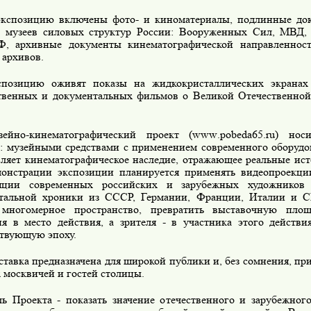
экспозицию включены фото- и киноматериалы, подлинные до
 музеев силовых структур России: Вооруженных Сил, МВД, 
, архивные документы кинематографической направленно
 архивов.
спозицию оживят показы на жидкокристаллических экранах
твенных и документальных фильмов о Великой Отечественной
зейно-кинематографический проект (
www
.
pobeda
65.
ru
) нос
р: музейными средствами с применением современного оборудо
вляет кинематографическое наследие, отражающее реальные ист
онстрации экспозиции планируется применять видеопроекции
ляции современных российских и зарубежных художников 
тальной хроники из СССР, Германии, Франции, Италии и 
 многомерное пространство, превратить выставочную пло
ия в место действия, а зрителя - в участника этого действ
ствующую эпоху.
тавка предназначена для широкой публики и, без сомнения, пр
 москвичей и гостей столицы.
ь Проекта - показать значение отечественного и зарубежног