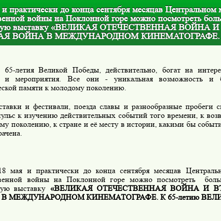
 и практически до конца сентября месяцав Центральном 
венной войны на Поклонной горе можно посмотреть бол
ную выставку «ВЕЛИКАЯ ОТЕЧЕСТВЕННАЯ ВОЙНА И
АЯ ВОЙНА В МЕЖДУНАРОДНОМ КИНЕМАТОГРАФЕ.
 65-летия Великой Победы, действительно, богат на интере
я и мероприятия. Все они - уникальная возможность и б
еской памяти к молодому поколению.
тавки и фестивали, поезда славы и разнообразные пробеги 
пульс к изучению действительных событий того времени, к во
му поколению, к стране и её месту в истории, какими бы событ
ачена.
18 мая и практически до конца сентября месяцав Централь
венной войны на Поклонной горе можно посмотреть
бол
ую выставку
«ВЕЛИКАЯ ОТЕЧЕСТВЕННАЯ ВОЙНА И В
В МЕЖДУНАРОДНОМ КИНЕМАТОГРАФЕ. К 65-летию ВЕЛ