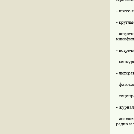
- пресс-
- круглы
- встре
кинофил
- встреч
- конку
- литера
- фотоко
- соцоп
- журнал
- освеще
радио и 