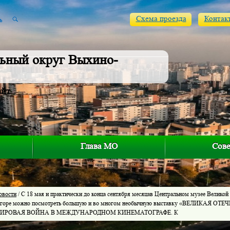
Схема проезда
Контак
ьный округ Выхино-
айт
Глава МО
Сове
овости
/ С 18 мая и практически до конца сентября месяцав Центральном музее Великой
 горе можно посмотреть большую и во многом необычную выставку «ВЕЛИКАЯ 
МИРОВАЯ ВОЙНА В МЕЖДУНАРОДНОМ КИНЕМАТОГРАФЕ. К