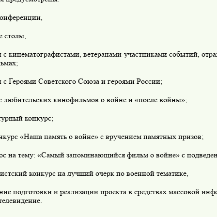
конференции,
е столы,
чи с кинематографистами, ветеранами-участниками событий, отр
ьмах;
и с Героями Советского Союза и героями России;
рс любительских кинофильмов о войне и «после войны»;
турный конкурс;
нкурс «Наша память о войне» с вручением памятных призов;
рос на тему: «Самый запоминающийся фильм о войне» с подведен
истский конкурс на лучший очерк по военной тематике,
ние подготовки и реализации проекта в средствах массовой ин
телевидение.