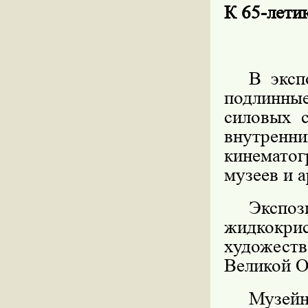
К 65-ле
В эксп
подлинны
силовых 
внутренн
кинематог
музеев и 
Экс
жидкокри
художес
Великой О
Музе