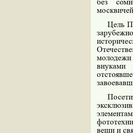
без сомн
москвичей
Цель П
зарубежно
историче
Отечестве
молодежи
внуками
отстоявш
завоевавш
Посет
эксклюзив
элементам
фототехни
вещи и св