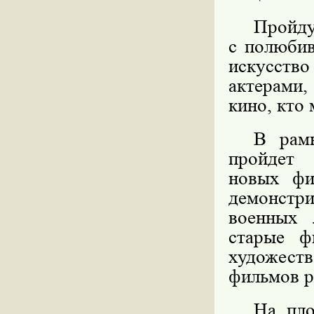
Пройд
с полюбив
искусство
актерами
кино, кто 
В рамк
пройдет
новых фи
демонстр
военных 
старые ф
художес
фильмов р
На пло