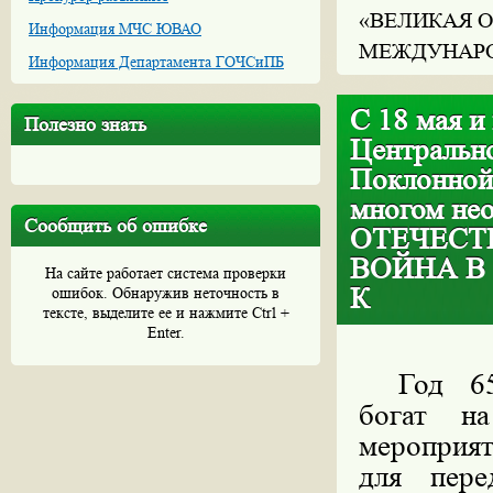
«ВЕЛИКАЯ О
Информация МЧС ЮВАО
МЕЖДУНАРО
Информация Департамента ГОЧСиПБ
С 18 мая и
Полезно знать
Центральн
Поклонной
многом не
Сообщить об ошибке
ОТЕЧЕСТ
ВОЙНА В
На сайте работает система проверки
К
ошибок. Обнаружив неточность в
тексте, выделите ее и нажмите Ctrl +
Enter.
Год 65
богат н
мероприят
для пере