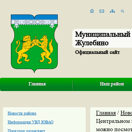
Муниципальный 
Жулебино
Официальный сайт
Главная
Наш район
Главная
/
Нов
Новости района
Центральном 
Информация УВД ЮВАО
можно посмот
Прокурор разъясняет