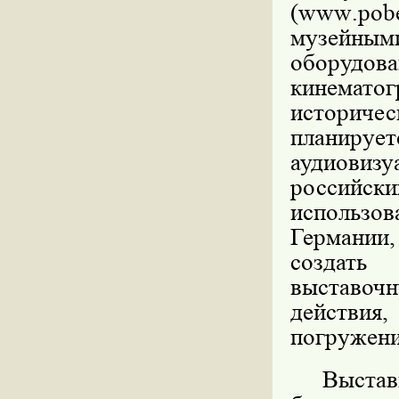
(
www
.
pob
музейным
оборудова
кинематог
историчес
планир
аудиови
россий
использо
Германии
создать 
выставочн
действия,
погружени
Выстав