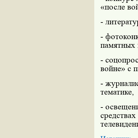
«после во
- литерат
- фотокон
памятных 
- соцопро
войне» с 
- журнали
тематике,
- освещен
средствах
телевиден