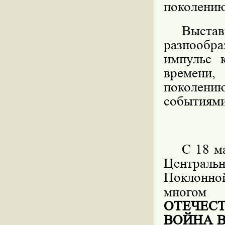
поколению
Выста
разнообр
импульс 
времени
поколению
событиями
С 18 м
Центральн
Поклонно
многом
ОТЕЧЕС
ВОЙНА 