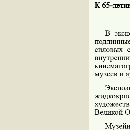
К 65-ле
В эксп
подлинны
силовых 
внутренн
кинематог
музеев и 
Экс
жидкокри
художес
Великой О
Музе