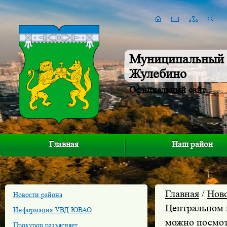
Муниципальный 
Жулебино
Официальный сайт
Главная
Наш район
Главная
/
Нов
Новости района
Центральном 
Информация УВД ЮВАО
можно посмот
Прокурор разъясняет