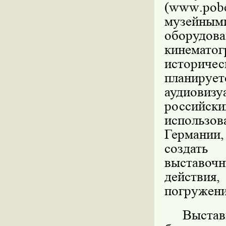
(
www
.
pob
музейным
оборудова
кинематог
историчес
планир
аудиови
россий
использо
Германии
создать 
выставочн
действия,
погружени
Выстав