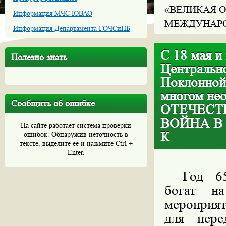
«ВЕЛИКАЯ О
Информация МЧС ЮВАО
МЕЖДУНАРО
Информация Департамента ГОЧСиПБ
С 18 мая и
Полезно знать
Центральн
Поклонной
многом не
Сообщить об ошибке
ОТЕЧЕСТ
ВОЙНА В
На сайте работает система проверки
К
ошибок. Обнаружив неточность в
тексте, выделите ее и нажмите Ctrl +
Enter.
Год 65
богат н
мероприят
для пере