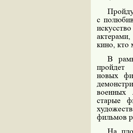
Пройд
с полюбив
искусство
актерами
кино, кто 
В рамк
пройдет
новых фи
демонстр
военных 
старые ф
художес
фильмов р
На пло