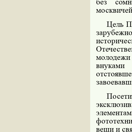
без сомн
москвичей
Цель П
зарубежно
историче
Отечестве
молодежи
внуками
отстоявш
завоевавш
Посет
эксклюзив
элементам
фототехни
вещи и св