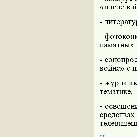
«после во
- литерат
- фотокон
памятных 
- соцопро
войне» с 
- журнали
тематике,
- освещен
средствах
телевиден