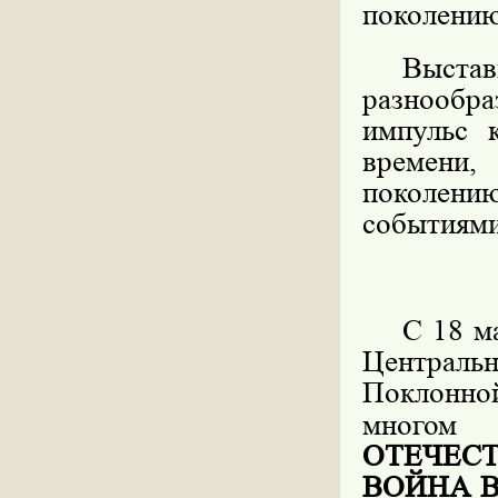
поколению
Выста
разнообр
импульс 
времени
поколению
событиями
С 18 м
Центральн
Поклонно
многом
ОТЕЧЕС
ВОЙНА 