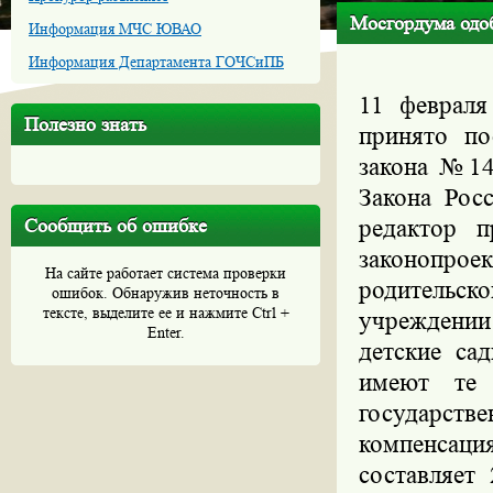
Мосгордума одо
Информация МЧС ЮВАО
Информация Департамента ГОЧСиПБ
11 февраля
Полезно знать
принято по
закона №14
Закона Рос
Сообщить об ошибке
редактор п
законопрое
На сайте работает система проверки
родительск
ошибок. Обнаружив неточность в
тексте, выделите ее и нажмите Ctrl +
учреждении
Enter.
детские са
имеют те 
государств
компенсаци
составляет