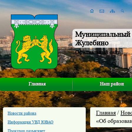
Муниципальный 
Жулебино
Официальный сайт
Главная
Наш район
Главная
/
Нов
Новости района
«Об образова
Информация УВД ЮВАО
Прокурор разъясняет