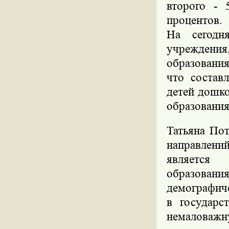
второго - 
процентов.
На сегодня
учрежден
образовани
что состав
детей дошко
образования
Татьяна Пот
направлени
является 
образова
демографиче
в государс
немаловажн