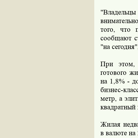
"Владель
внимательн
того, что 
сообщают с
"на сегодня"
При этом, 
готового ж
на 1,8% - д
бизнес-клас
метр, а эли
квадратный 
Жилая недв
в валюте на