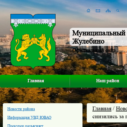
Муниципальный 
Жулебино
Официальный сайт
Главная
Наш район
Главная
/
Нов
Новости района
снизились за
Информация УВД ЮВАО
Прокурор разъясняет