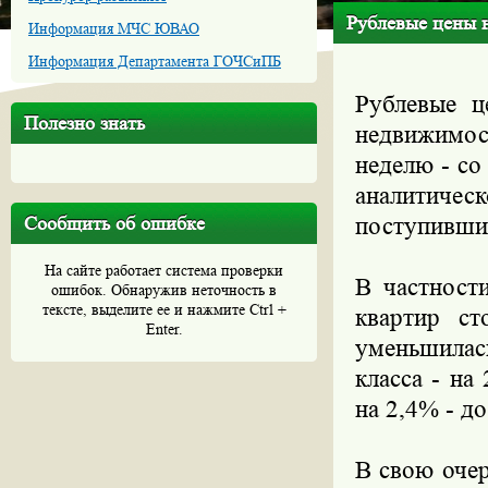
Рублевые цены 
Информация МЧС ЮВАО
Информация Департамента ГОЧСиПБ
Рублевые ц
Полезно знать
недвижимо
неделю - со
аналитичес
Сообщить об ошибке
поступивши
На сайте работает система проверки
В частност
ошибок. Обнаружив неточность в
тексте, выделите ее и нажмите Ctrl +
квартир ст
Enter.
уменьшилась
класса - на
на 2,4% - д
В свою очер