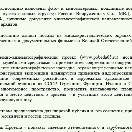
экспозицию включены фото- и киноматериалы, подлинные до
 музеев силовых структур России: Вооруженных Сил, МВД, 
, архивные документы кинематографической направленно
 архивов.
спозицию оживят показы на жидкокристаллических экранах
твенных и документальных фильмов о Великой Отечественной
зейно-кинематографический проект (
www
.
pobeda
65.
ru
) нос
р: музейными средствами с применением современного оборудо
вляет кинематографическое наследие, отражающее реальные ист
онстрации экспозиции планируется применять видеопроекции
ляции современных российских и зарубежных художников 
тальной хроники из СССР, Германии, Франции, Италии и 
 многомерное пространство, превратить выставочную пло
ия в место действия, а зрителя - в участника этого действ
ствующую эпоху.
тавка предназначена для широкой публики и, без сомнения, пр
 москвичей и гостей столицы.
ь Проекта - показать значение отечественного и зарубежног