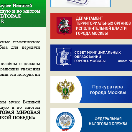
музее Великой
ьшую и во многом
 ВТОРАЯ
 К
сные тематические
аза для передачи
способны и должны
звращению уважения
иями эта история ни
ном музее Великой
ьшую и во многом
ТОРАЯ МИРОВАЯ
ИКОЙ ПОБЕДЫ»
.