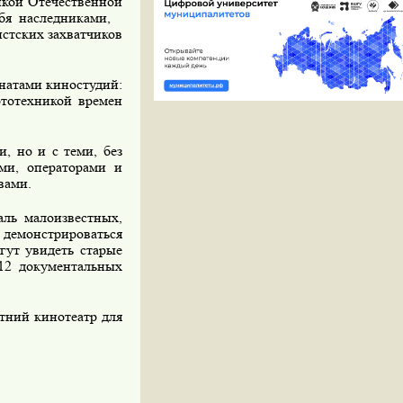
икой Отечественной
бя наследниками,
стских захватчиков
натами киностудий:
ототехникой времен
, но и с теми, без
ами, операторами и
вами.
аль малоизвестных,
демонстрироваться
гут увидеть старые
12 документальных
етний кинотеатр для