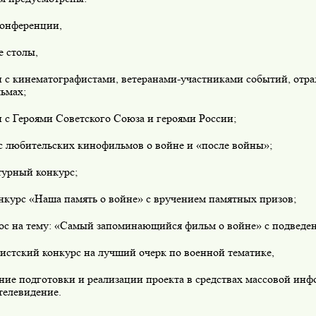
конференции,
е столы,
чи с кинематографистами, ветеранами-участниками событий, отр
ьмах;
и с Героями Советского Союза и героями России;
рс любительских кинофильмов о войне и «после войны»;
турный конкурс;
нкурс «Наша память о войне» с вручением памятных призов;
рос на тему: «Самый запоминающийся фильм о войне» с подведен
истский конкурс на лучший очерк по военной тематике,
ние подготовки и реализации проекта в средствах массовой ин
телевидение.