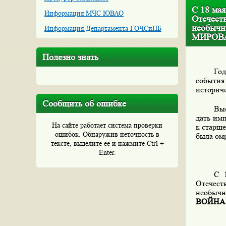
С 18 мая
Информация МЧС ЮВАО
Отечест
необыч
Информация Департамента ГОЧСиПБ
МИРОВ
Полезно знать
Год
событи
историч
Сообщить об ошибке
Выс
дать им
На сайте работает система проверки
к старше
ошибок. Обнаружив неточность в
была омр
тексте, выделите ее и нажмите Ctrl +
Enter.
С 
Отечест
необычн
ВОЙНА 