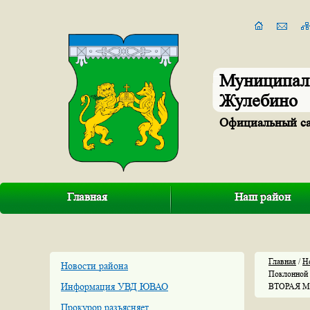
Муниципал
Жулебино
Официальный с
Главная
Наш район
Главная
/
Н
Новости района
Поклонной
Информация УВД ЮВАО
ВТОРАЯ 
Прокурор разъясняет