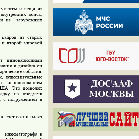
кументы и вещи из
внутренних войск,
сти из
зарубежных
 кадров из старых
 и второй мировой
ит инновационный
вания
и
дизайна он
орические события.
, аудиовизуальные
с использованием
США. Это позволит
щадку из предмета
ия с погружением в
ивлечет сотни тысяч
о
кинематографа в