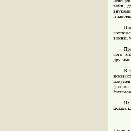
освещен
войн; д
внуками
и завоев
Пос
костюма
войны, 
Про
кого эт
другими 
В 
неизвес
докумен
фильмы 
фильмов
На 
показа к
Проекто