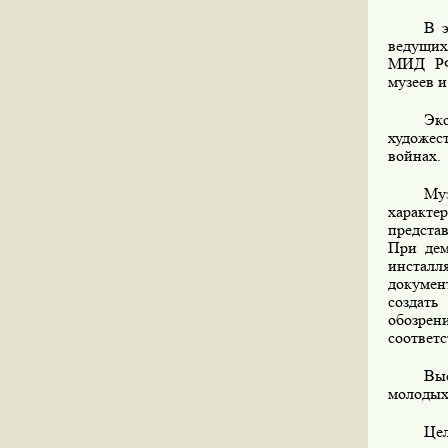
В 
ведущих
МИД РФ
музеев и
Эк
художес
войнах.
Му
характе
предста
При дем
инстал
докумен
создать
обозрен
соответ
Выс
молодых
Цел