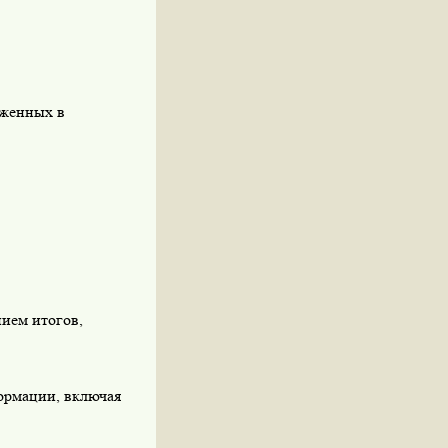
аженных в
ием итогов,
формации, включая