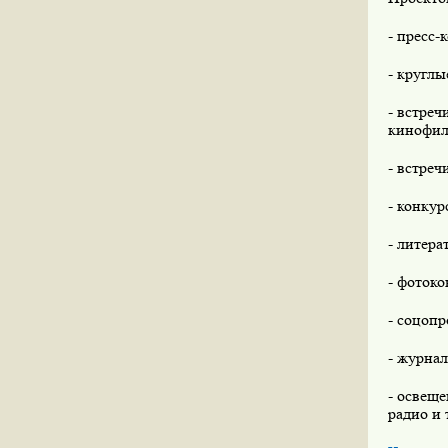
- пресс-
- круглы
- встре
кинофил
- встреч
- конку
- литера
- фотоко
- соцоп
- журнал
- освеще
радио и 