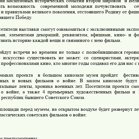
ии масштабных исторических событий второй мировой
и Вел
ать возможность
современной молодежи почувствовать
се
 и правнуками великого поколения, отстоявшего Родину от фаши
авшего Победу.
етители выставки смогут ознакомиться с эксклюзивными экспо
ми, элементами декораций, реквизитом, афишами, кино- и ф
узнать историю каждой вещи и связанного с нею фильма.
йдут встречи во времени не только с полюбившимися героями
о искусство существовать не может: со сценаристами, актер
профессионалами кино, кто многие годы создавал его для нас с 
рамках проекта
в большом кинозале музея пройдет
фестив
тных и новых фильмов о войне. В малом кинозале будут 
тальные ленты, хроника военных лет. Посетители проекта смо
о войне, а также 4 премьерных художественных фильма и 
 республик бывшего Советского Союза.
площади перед музеем, на открытом воздухе будет развернут л
лассических советских фильмов о войне.
м предусмотрены: