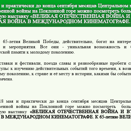
 и практически до конца сентября месяцав Центральном 
венной войны на Поклонной горе можно посмотреть бол
ную выставку «ВЕЛИКАЯ ОТЕЧЕСТВЕННАЯ ВОЙНА И
АЯ ВОЙНА В МЕЖДУНАРОДНОМ КИНЕМАТОГРАФЕ.
 65-летия Великой Победы, действительно, богат на интере
я и мероприятия. Все они - уникальная возможность и б
еской памяти к молодому поколению.
тавки и фестивали, поезда славы и разнообразные пробеги 
пульс к изучению действительных событий того времени, к во
му поколению, к стране и её месту в истории, какими бы событ
ачена.
18 мая и практически до конца сентября месяцав Централь
венной войны на Поклонной горе можно посмотреть
бол
ую выставку
«ВЕЛИКАЯ ОТЕЧЕСТВЕННАЯ ВОЙНА И В
В МЕЖДУНАРОДНОМ КИНЕМАТОГРАФЕ. К 65-летию ВЕЛ