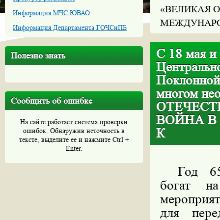
«ВЕЛИКАЯ О
Информация МЧС ЮВАО
МЕЖДУНАРО
Информация Департамента ГОЧСиПБ
С 18 мая и
Полезно знать
Центральн
Поклонной
многом не
Сообщить об ошибке
ОТЕЧЕСТ
ВОЙНА В
На сайте работает система проверки
К
ошибок. Обнаружив неточность в
тексте, выделите ее и нажмите Ctrl +
Enter.
Год 65
богат н
мероприят
для пере