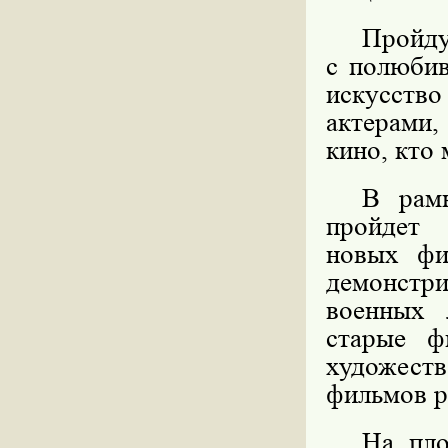
Пройд
с полюбив
искусство
актерами
кино, кто 
В рамк
пройдет
новых фи
демонстр
военных 
старые ф
художес
фильмов р
На пло