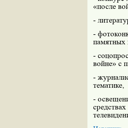
«после во
- литерат
- фотокон
памятных 
- соцопро
войне» с 
- журнали
тематике,
- освещен
средствах
телевиден