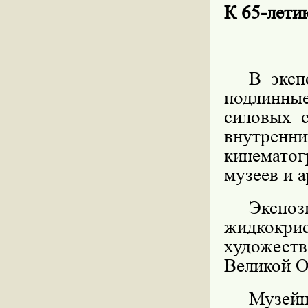
К 65-ле
В эксп
подлинны
силовых 
внутренн
кинематог
музеев и 
Экс
жидкокри
художес
Великой О
Музе