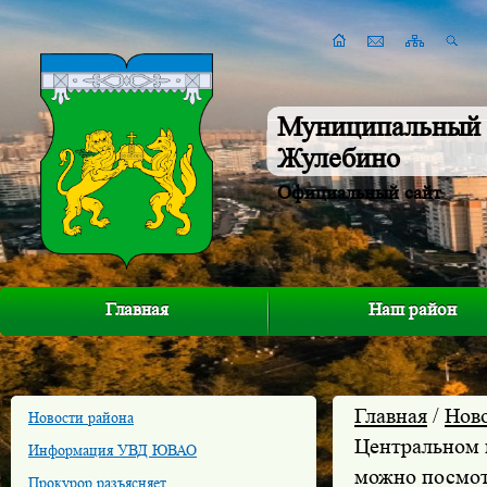
Муниципальный 
Жулебино
Официальный сайт
Главная
Наш район
Главная
/
Нов
Новости района
Центральном 
Информация УВД ЮВАО
можно посмот
Прокурор разъясняет