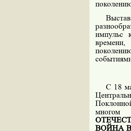
поколению
Выста
разнообр
импульс 
времени
поколению
событиями
С 18 м
Центральн
Поклонно
многом
ОТЕЧЕС
ВОЙНА 