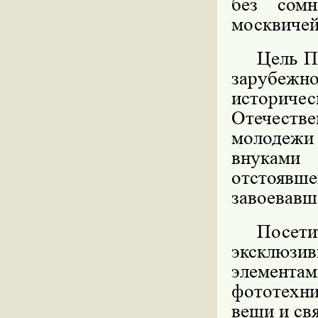
без сомн
москвичей
Цель П
зарубежно
историче
Отечестве
молодежи
внуками
отстоявш
завоевавш
Посет
эксклюзив
элементам
фототехни
вещи и св