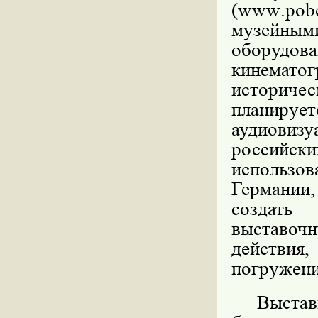
(
www
.
pob
музейным
оборудова
кинематог
историчес
планир
аудиови
россий
использо
Германии
создать 
выставочн
действия,
погружени
Выстав