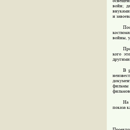
освещен
войн; д
внуками
и завоев
Пос
костюма
войны, 
Про
кого эт
другими 
В 
неизвес
докумен
фильмы 
фильмов
На 
показа к
Проекто