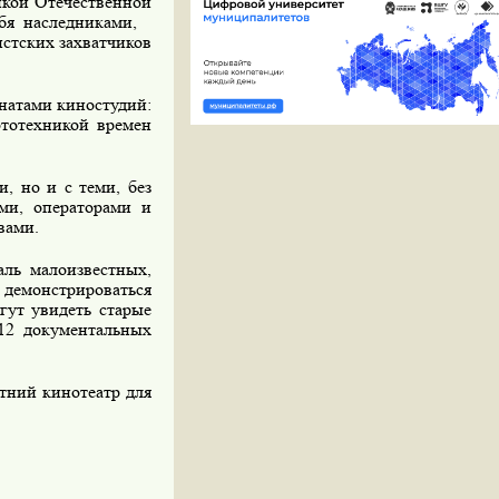
икой Отечественной
бя наследниками,
стских захватчиков
натами киностудий:
ототехникой времен
, но и с теми, без
ами, операторами и
вами.
аль малоизвестных,
демонстрироваться
гут увидеть старые
12 документальных
етний кинотеатр для