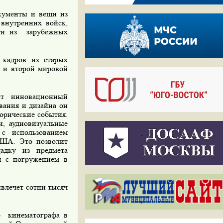
кументы и вещи из
внутренних войск,
сти из
зарубежных
 кадров из старых
 и второй мировой
ит инновационный
вания
и
дизайна он
орические события.
, аудиовизуальные
с использованием
США. Это позволит
щадку из предмета
ия с погружением в
ивлечет сотни тысяч
о
кинематографа в