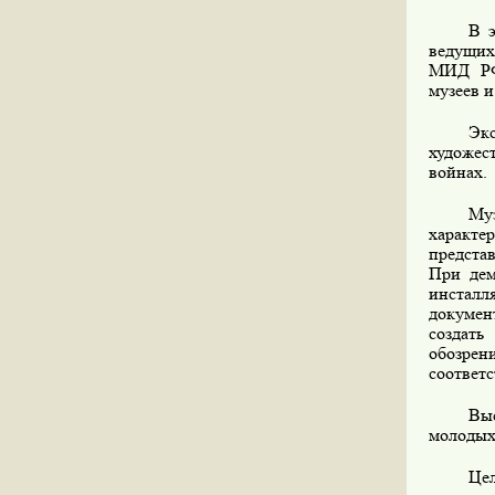
В 
ведущих
МИД РФ
музеев и
Эк
художес
войнах.
Му
характе
предста
При дем
инстал
докумен
создать
обозрен
соответ
Выс
молодых
Цел