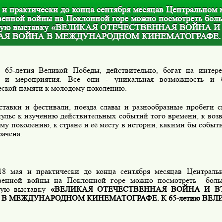
 и практически до конца сентября месяцав Центральном 
венной войны на Поклонной горе можно посмотреть бол
ную выставку «ВЕЛИКАЯ ОТЕЧЕСТВЕННАЯ ВОЙНА И
АЯ ВОЙНА В МЕЖДУНАРОДНОМ КИНЕМАТОГРАФЕ.
 65-летия Великой Победы, действительно, богат на интере
я и мероприятия. Все они - уникальная возможность и б
еской памяти к молодому поколению.
тавки и фестивали, поезда славы и разнообразные пробеги 
пульс к изучению действительных событий того времени, к во
му поколению, к стране и её месту в истории, какими бы событ
ачена.
18 мая и практически до конца сентября месяцав Централь
венной войны на Поклонной горе можно посмотреть
бол
ую выставку
«ВЕЛИКАЯ ОТЕЧЕСТВЕННАЯ ВОЙНА И В
В МЕЖДУНАРОДНОМ КИНЕМАТОГРАФЕ. К 65-летию ВЕЛ