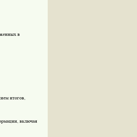
аженных в
ием итогов,
формации, включая