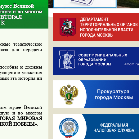
музее Великой
ьшую и во многом
 ВТОРАЯ
 К
сные тематические
аза для передачи
способны и должны
звращению уважения
иями эта история ни
ном музее Великой
ьшую и во многом
ТОРАЯ МИРОВАЯ
ИКОЙ ПОБЕДЫ»
.