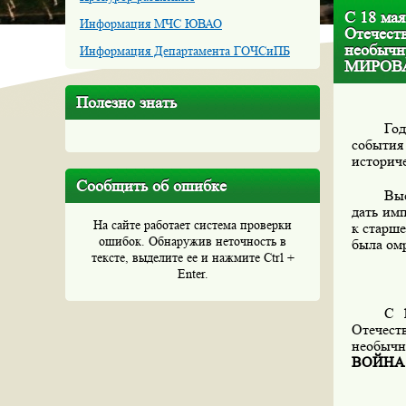
С 18 мая
Информация МЧС ЮВАО
Отечест
необыч
Информация Департамента ГОЧСиПБ
МИРОВ
Полезно знать
Год
событи
историч
Сообщить об ошибке
Выс
дать им
На сайте работает система проверки
к старше
ошибок. Обнаружив неточность в
была омр
тексте, выделите ее и нажмите Ctrl +
Enter.
С 
Отечест
необычн
ВОЙНА 