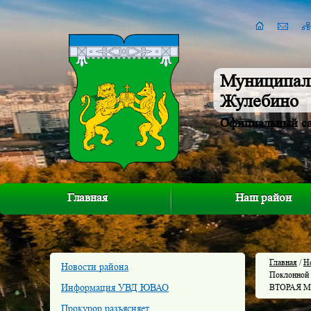
Муниципал
Жулебино
Официальный с
Главная
Наш район
Главная
/
Н
Новости района
Поклонной
Информация УВД ЮВАО
ВТОРАЯ 
Прокурор разъясняет