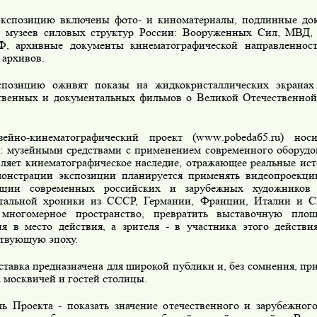
экспозицию включены фото- и киноматериалы, подлинные до
 музеев силовых структур России: Вооруженных Сил, МВД, 
, архивные документы кинематографической направленно
 архивов.
спозицию оживят показы на жидкокристаллических экранах
твенных и документальных фильмов о Великой Отечественной
зейно-кинематографический проект (
www
.
pobeda
65.
ru
) нос
р: музейными средствами с применением современного оборудо
вляет кинематографическое наследие, отражающее реальные ист
онстрации экспозиции планируется применять видеопроекции
ляции современных российских и зарубежных художников 
тальной хроники из СССР, Германии, Франции, Италии и 
 многомерное пространство, превратить выставочную пло
ия в место действия, а зрителя - в участника этого действ
ствующую эпоху.
тавка предназначена для широкой публики и, без сомнения, пр
 москвичей и гостей столицы.
ь Проекта - показать значение отечественного и зарубежног