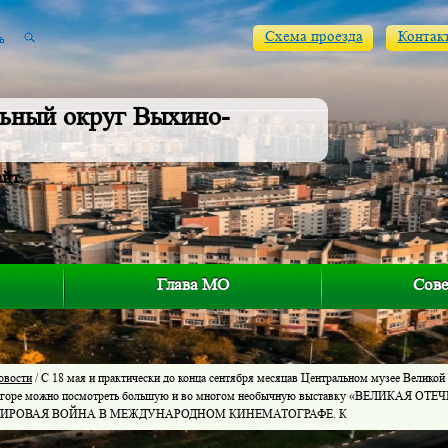
Схема проезда
Контак
ьный округ Выхино-
айт
Глава МО
Сове
овости
/ С 18 мая и практически до конца сентября месяцав Центральном музее Великой
 горе можно посмотреть большую и во многом необычную выставку «ВЕЛИКАЯ 
МИРОВАЯ ВОЙНА В МЕЖДУНАРОДНОМ КИНЕМАТОГРАФЕ. К