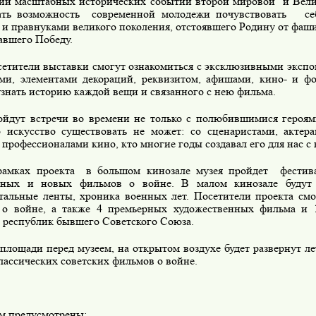
ии масштабных исторических событий второй мировой
и Вел
ать возможность
современной молодежи почувствовать
се
 и правнуками великого поколения, отстоявшего Родину от фаши
авшего Победу.
етители выставки смогут ознакомиться с эксклюзивными экспо
ми, элементами декораций, реквизитом, афишами, кино- и ф
узнать историю каждой вещи и связанного с нею фильма.
йдут встречи во времени не только с полюбившимися героями
о искусство существовать не может: со сценаристами, актер
профессионалами кино, кто многие годы создавал его для нас с 
рамках проекта
в большом кинозале музея пройдет
фестив
тных и новых фильмов о войне. В малом кинозале будут 
тальные ленты, хроника военных лет. Посетители проекта смо
о войне, а также 4 премьерных художественных фильма и 
 республик бывшего Советского Союза.
площади перед музеем, на открытом воздухе будет развернут л
лассических советских фильмов о войне.
м предусмотрены: