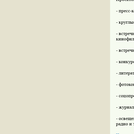
- пресс-
- круглы
- встре
кинофил
- встреч
- конку
- литера
- фотоко
- соцоп
- журнал
- освеще
радио и 