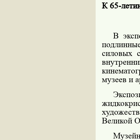
К 65-ле
В эксп
подлинны
силовых 
внутренн
кинематог
музеев и 
Экс
жидкокри
художес
Великой О
Музе