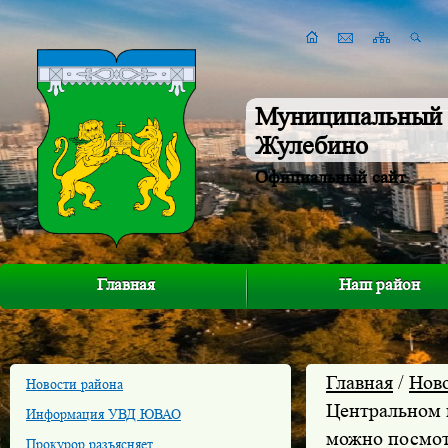
Муниципальный 
Жулебино
Официальный сайт
Главная
Наш район
Главная
/
Нов
Новости района
Центральном 
Информация УВД ЮВАО
можно посмот
Прокурор разъясняет