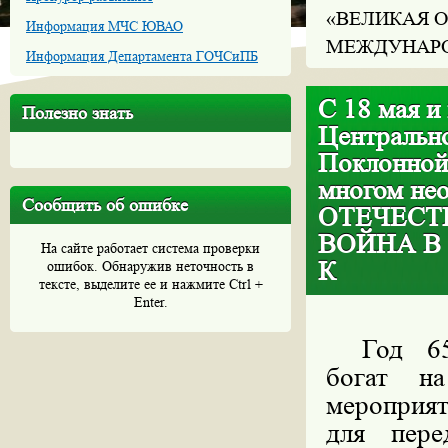
«ВЕЛИКАЯ О
Информация МЧС ЮВАО
МЕЖДУНАРО
Информация Департамента ГОЧСиПБ
С 18 мая и
Полезно знать
Центральн
Поклонной
многом не
Сообщить об ошибке
ОТЕЧЕСТ
ВОЙНА В
На сайте работает система проверки
К
ошибок. Обнаружив неточность в
тексте, выделите ее и нажмите Ctrl +
Enter.
Год 65
богат н
мероприят
для пере