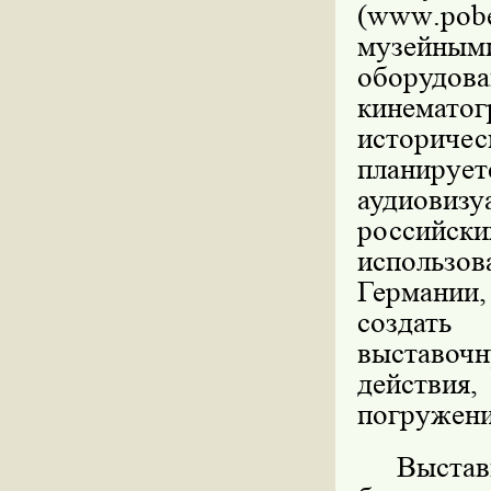
(
www
.
pob
музейным
оборудова
кинематог
историчес
планир
аудиови
россий
использо
Германии
создать 
выставочн
действия,
погружени
Выстав