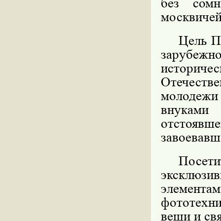
без сомн
москвичей
Цель П
зарубежно
историче
Отечестве
молодежи
внуками
отстоявш
завоевавш
Посет
эксклюзив
элементам
фототехни
вещи и св