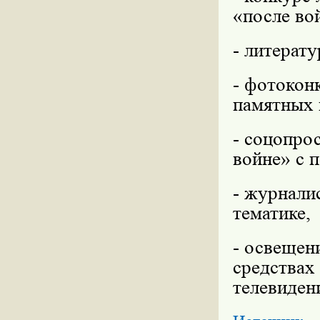
«после во
- литерат
- фотокон
памятных 
- соцопро
войне» с 
- журнали
тематике,
- освещен
средствах
телевиден