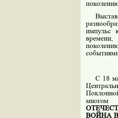
поколению
Выста
разнообр
импульс 
времени
поколению
событиями
С 18 м
Центральн
Поклонно
многом
ОТЕЧЕС
ВОЙНА 