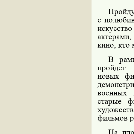
Пройд
с полюбив
искусство
актерами
кино, кто 
В рамк
пройдет
новых фи
демонстр
военных 
старые ф
художес
фильмов р
На пло