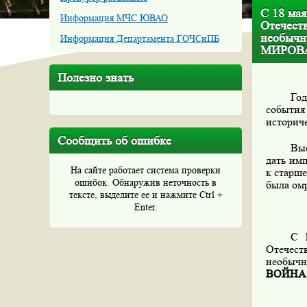
С 18 мая
Информация МЧС ЮВАО
Отечест
необыч
Информация Департамента ГОЧСиПБ
МИРОВ
Полезно знать
Год
событи
историч
Сообщить об ошибке
Выс
дать им
На сайте работает система проверки
к старше
ошибок. Обнаружив неточность в
была омр
тексте, выделите ее и нажмите Ctrl +
Enter.
С 
Отечест
необычн
ВОЙНА 