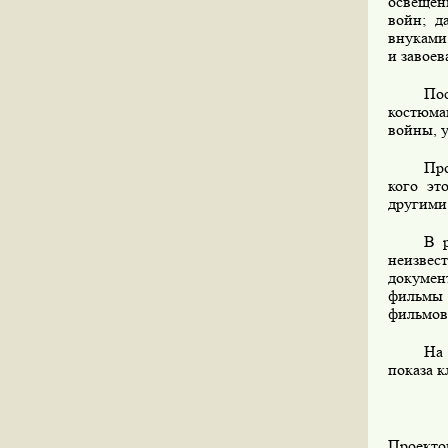
освещен
войн; д
внуками
и завоев
Пос
костюма
войны, 
Про
кого эт
другими 
В 
неизвес
докумен
фильмы 
фильмов
На 
показа к
Проекто