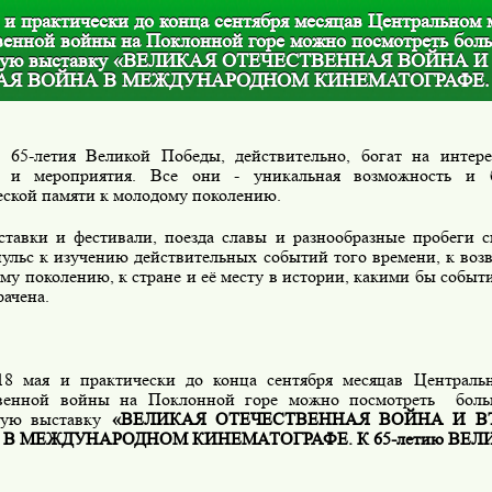
 и практически до конца сентября месяцав Центральном 
венной войны на Поклонной горе можно посмотреть бол
ную выставку «ВЕЛИКАЯ ОТЕЧЕСТВЕННАЯ ВОЙНА И
АЯ ВОЙНА В МЕЖДУНАРОДНОМ КИНЕМАТОГРАФЕ.
 65-летия Великой Победы, действительно, богат на интере
я и мероприятия. Все они - уникальная возможность и б
еской памяти к молодому поколению.
тавки и фестивали, поезда славы и разнообразные пробеги 
пульс к изучению действительных событий того времени, к во
му поколению, к стране и её месту в истории, какими бы событ
ачена.
18 мая и практически до конца сентября месяцав Централь
венной войны на Поклонной горе можно посмотреть
бол
ую выставку
«ВЕЛИКАЯ ОТЕЧЕСТВЕННАЯ ВОЙНА И В
В МЕЖДУНАРОДНОМ КИНЕМАТОГРАФЕ. К 65-летию ВЕЛ