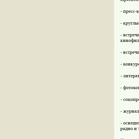
- пресс-
- круглы
- встре
кинофил
- встреч
- конку
- литера
- фотоко
- соцоп
- журнал
- освеще
радио и 