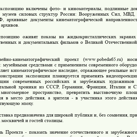
экспозицию включены фото- и киноматериалы, подлинные до
 музеев силовых структур России: Вооруженных Сил, МВД, 
, архивные документы кинематографической направленно
 архивов.
спозицию оживят показы на жидкокристаллических экранах
твенных и документальных фильмов о Великой Отечественной
зейно-кинематографический проект (
www
.
pobeda
65.
ru
) нос
р: музейными средствами с применением современного оборудо
вляет кинематографическое наследие, отражающее реальные ист
онстрации экспозиции планируется применять видеопроекции
ляции современных российских и зарубежных художников 
тальной хроники из СССР, Германии, Франции, Италии и 
 многомерное пространство, превратить выставочную пло
ия в место действия, а зрителя - в участника этого действ
ствующую эпоху.
тавка предназначена для широкой публики и, без сомнения, пр
 москвичей и гостей столицы.
ь Проекта - показать значение отечественного и зарубежног