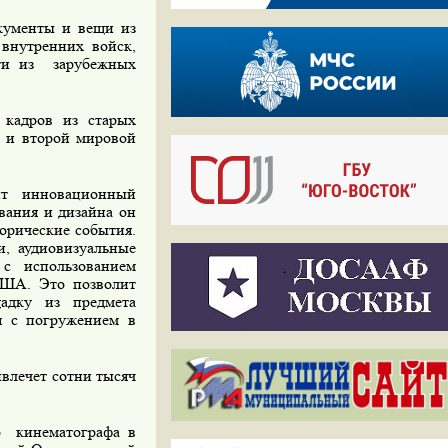
кументы и вещи из
внутренних войск,
сти из
зарубежных
 кадров из старых
 и второй мировой
ит инновационный
вания
и
дизайна он
орические события.
, аудиовизуальные
с использованием
США. Это позволит
щадку из предмета
ия с погружением в
ивлечет сотни тысяч
о
кинематографа в