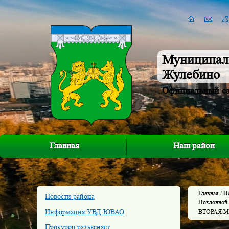
Муниципал
Жулебино
Официальный с
Главная
Наш район
Главная
/
Н
Новости района
Поклонной
Информация УВД ЮВАО
ВТОРАЯ 
Прокурор разъясняет