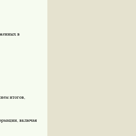
аженных в
ием итогов,
формации, включая