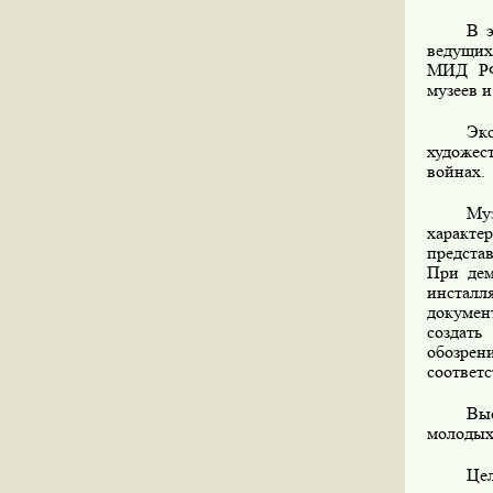
В 
ведущих
МИД РФ
музеев и
Эк
художес
войнах.
Му
характе
предста
При дем
инстал
докумен
создать
обозрен
соответ
Выс
молодых
Цел