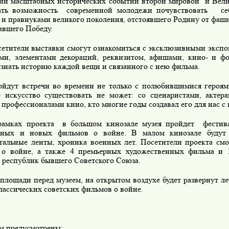
ии масштабных исторических событий второй мировой
и Вел
ать возможность
современной молодежи почувствовать
се
 и правнуками великого поколения, отстоявшего Родину от фаши
авшего Победу.
етители выставки смогут ознакомиться с эксклюзивными экспо
ми, элементами декораций, реквизитом, афишами, кино- и ф
узнать историю каждой вещи и связанного с нею фильма.
йдут встречи во времени не только с полюбившимися героями
о искусство существовать не может: со сценаристами, актер
профессионалами кино, кто многие годы создавал его для нас с 
рамках проекта
в большом кинозале музея пройдет
фестив
тных и новых фильмов о войне. В малом кинозале будут 
тальные ленты, хроника военных лет. Посетители проекта смо
о войне, а также 4 премьерных художественных фильма и 
 республик бывшего Советского Союза.
площади перед музеем, на открытом воздухе будет развернут л
лассических советских фильмов о войне.
м предусмотрены: