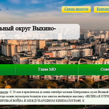
Схема проезда
Контак
ьный округ Выхино-
айт
Глава МО
Сове
овости
/ С 18 мая и практически до конца сентября месяцав Центральном музее Великой
 горе можно посмотреть большую и во многом необычную выставку «ВЕЛИКАЯ 
МИРОВАЯ ВОЙНА В МЕЖДУНАРОДНОМ КИНЕМАТОГРАФЕ. К