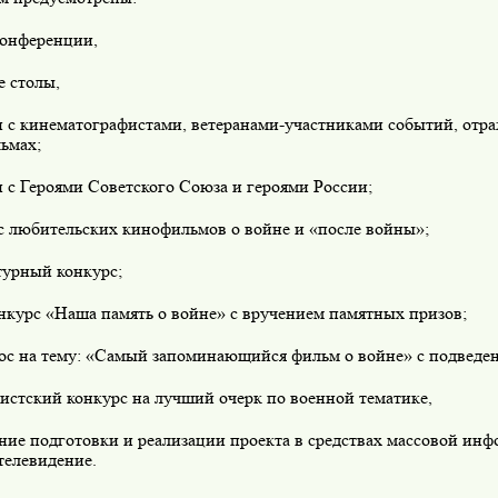
конференции,
е столы,
чи с кинематографистами, ветеранами-участниками событий, отр
ьмах;
и с Героями Советского Союза и героями России;
рс любительских кинофильмов о войне и «после войны»;
турный конкурс;
нкурс «Наша память о войне» с вручением памятных призов;
рос на тему: «Самый запоминающийся фильм о войне» с подведен
истский конкурс на лучший очерк по военной тематике,
ние подготовки и реализации проекта в средствах массовой ин
телевидение.