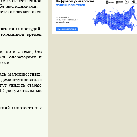
икой Отечественной
бя наследниками,
стских захватчиков
натами киностудий:
ототехникой времен
, но и с теми, без
ами, операторами и
вами.
аль малоизвестных,
демонстрироваться
гут увидеть старые
12 документальных
етний кинотеатр для