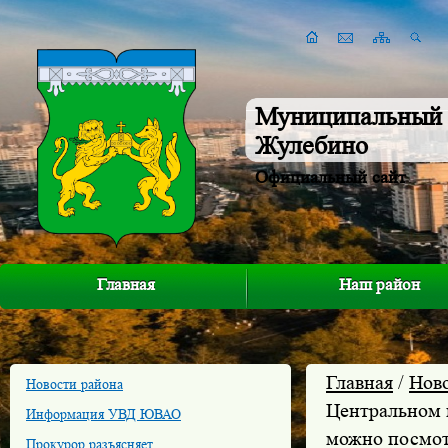
Муниципальный 
Жулебино
Официальный сайт
Главная
Наш район
Главная
/
Нов
Новости района
Центральном 
Информация УВД ЮВАО
можно посмот
Прокурор разъясняет