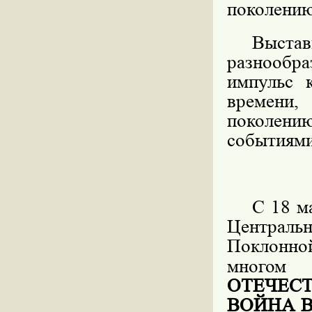
поколению
Выста
разнообр
импульс 
времени
поколению
событиями
С 18 м
Центральн
Поклонно
многом
ОТЕЧЕС
ВОЙНА 