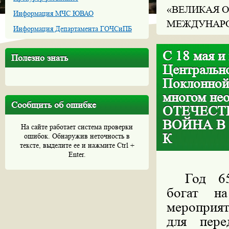
«ВЕЛИКАЯ О
Информация МЧС ЮВАО
МЕЖДУНАРО
Информация Департамента ГОЧСиПБ
С 18 мая и
Полезно знать
Центральн
Поклонной
многом не
Сообщить об ошибке
ОТЕЧЕСТ
ВОЙНА В
На сайте работает система проверки
К
ошибок. Обнаружив неточность в
тексте, выделите ее и нажмите Ctrl +
Enter.
Год 65
богат н
мероприят
для пере