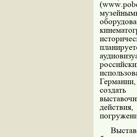
(
www
.
pob
музейным
оборудова
кинематог
историчес
планир
аудиови
россий
использо
Германии
создать 
выставочн
действия,
погружени
Выстав