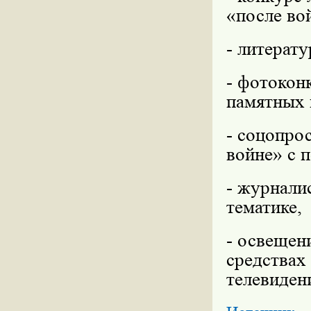
«после во
- литерат
- фотокон
памятных 
- соцопро
войне» с 
- журнали
тематике,
- освещен
средствах
телевиден