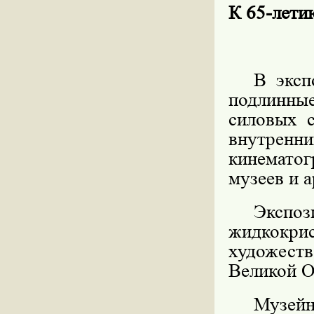
К 65-ле
В эксп
подлинны
силовых 
внутренн
кинематог
музеев и 
Экс
жидкокри
художес
Великой О
Музе