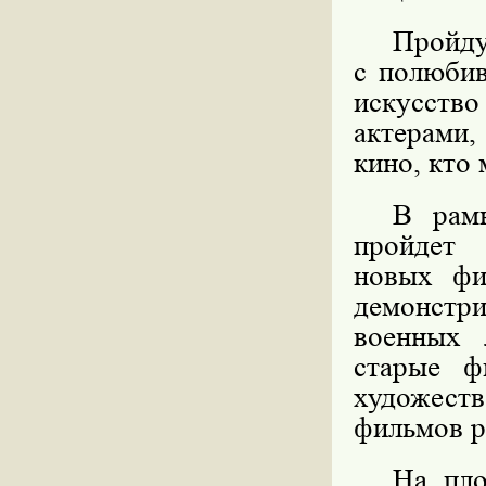
Пройд
с полюбив
искусство
актерами
кино, кто 
В рамк
пройдет
новых фи
демонстр
военных 
старые ф
художес
фильмов р
На пло