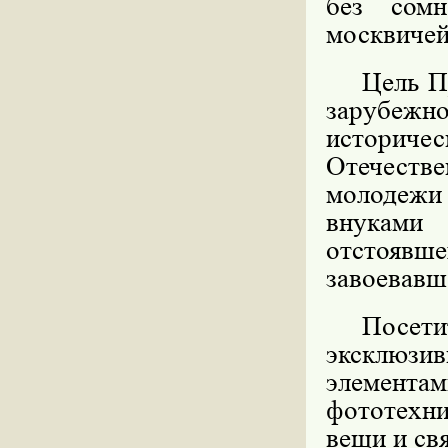
без сомн
москвичей
Цель П
зарубежно
историче
Отечестве
молодежи
внуками
отстоявш
завоевавш
Посет
эксклюзив
элементам
фототехни
вещи и св