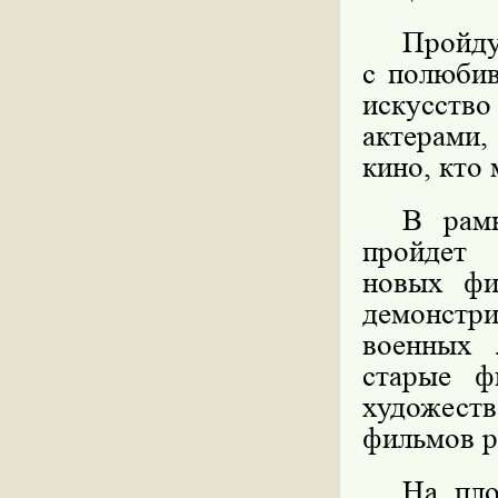
Пройд
с полюбив
искусство
актерами
кино, кто 
В рамк
пройдет
новых фи
демонстр
военных 
старые ф
художес
фильмов р
На пло