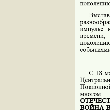
поколению
Выста
разнообр
импульс 
времени
поколению
событиями
С 18 м
Центральн
Поклонно
многом
ОТЕЧЕС
ВОЙНА 