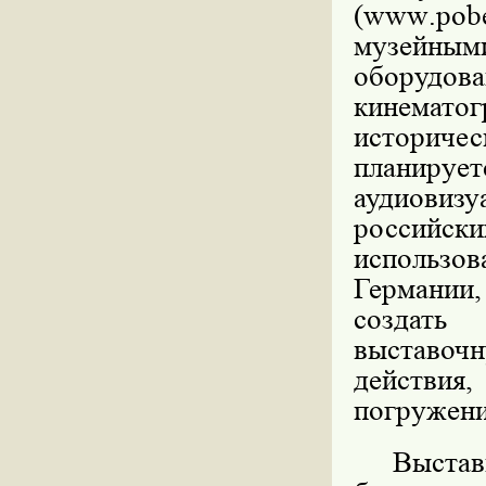
(
www
.
pob
музейным
оборудова
кинематог
историчес
планир
аудиови
россий
использо
Германии
создать 
выставочн
действия,
погружени
Выстав