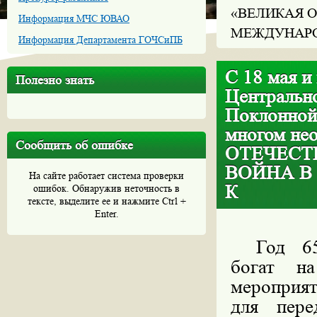
«ВЕЛИКАЯ О
Информация МЧС ЮВАО
МЕЖДУНАРО
Информация Департамента ГОЧСиПБ
С 18 мая и
Полезно знать
Центральн
Поклонной
многом не
Сообщить об ошибке
ОТЕЧЕСТ
ВОЙНА В
На сайте работает система проверки
К
ошибок. Обнаружив неточность в
тексте, выделите ее и нажмите Ctrl +
Enter.
Год 65
богат н
мероприят
для пере