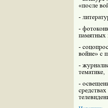
«после во
- литерат
- фотокон
памятных 
- соцопро
войне» с 
- журнали
тематике,
- освещен
средствах
телевиден