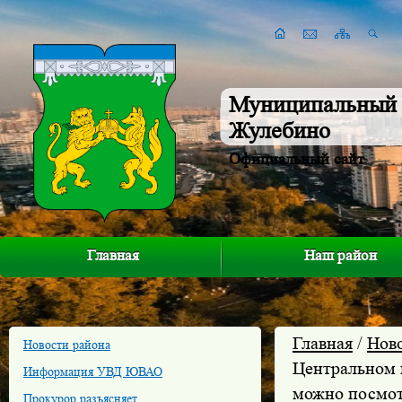
Муниципальный 
Жулебино
Официальный сайт
Главная
Наш район
Главная
/
Нов
Новости района
Центральном 
Информация УВД ЮВАО
можно посмот
Прокурор разъясняет