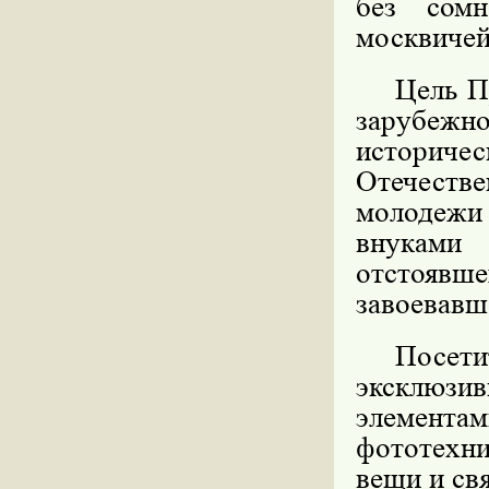
без сомн
москвичей
Цель П
зарубежно
историче
Отечестве
молодежи
внуками
отстоявш
завоевавш
Посет
эксклюзив
элементам
фототехни
вещи и св