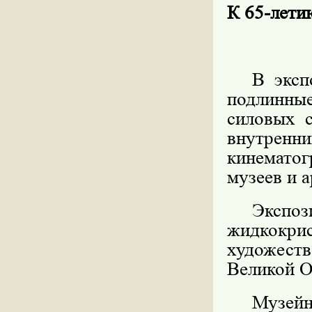
К 65-ле
В эксп
подлинны
силовых 
внутренн
кинематог
музеев и 
Экс
жидкокри
художес
Великой О
Музе