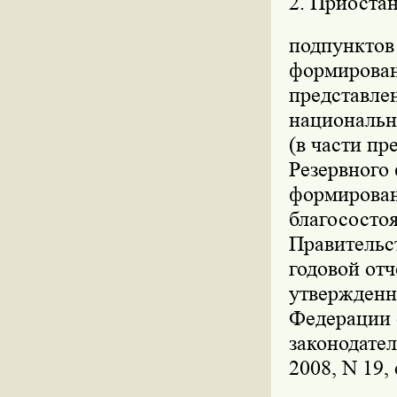
2. Приостан
подпунктов 
формировани
представле
национально
(в части пр
Резервного 
формирован
благососто
Правительс
годовой от
утвержденн
Федерации о
законодател
2008, N 19, 