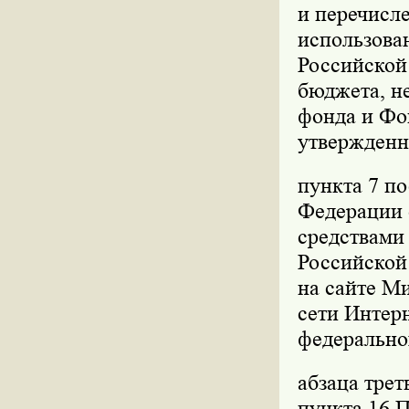
и перечисле
использова
Российской
бюджета, не
фонда и Фо
утвержденн
пункта 7 п
Федерации о
средствами
Российской 
на сайте М
сети Интер
федерально
абзаца трет
пункта 16 