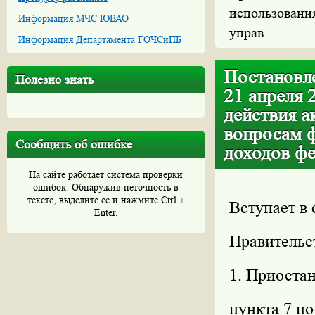
использования
Информация МЧС ЮВАО
управ
Информация Департамента ГОЧСиПБ
Постановле
Полезно знать
21 апреля 
действия а
вопросам 
Сообщить об ошибке
доходов фе
На сайте работает система проверки
ошибок. Обнаружив неточность в
тексте, выделите ее и нажмите Ctrl +
Вступает в 
Enter.
Правительс
1. Приостан
пункта 7 п